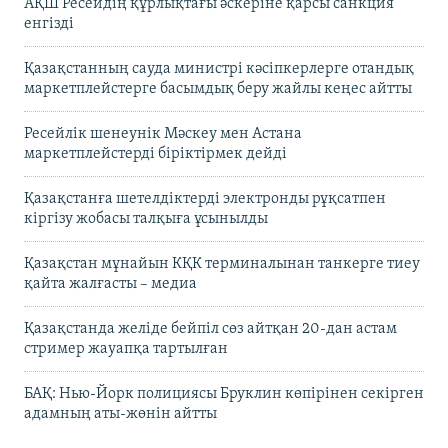
АҚШ Ресейдің құрлықтағы әскеріне қарсы санкция
енгізді
Қазақстанның сауда министрі кәсіпкерлерге отандық
маркетплейстерге басымдық беру жайлы кеңес айтты
Ресейлік шенеунік Мәскеу мен Астана
маркетплейстерді біріктірмек дейді
Қазақстанға шетелдіктерді электронды рұқсатпен
кіргізу жобасы талқыға ұсынылды
Қазақстан мұнайын КҚК терминалынан танкерге тиеу
қайта жалғасты – медиа
Қазақстанда желіде бейпіл сөз айтқан 20-дан астам
стример жауапқа тартылған
БАҚ: Нью-Йорк полициясы Бруклин көпірінен секірген
адамның аты-жөнін айтты