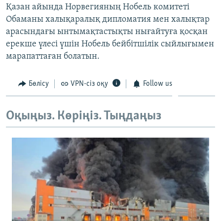
Қазан айында Норвегияның Нобель комитеті
ЖАЗЫЛЫҢЫЗ
Обаманы халықаралық дипломатия мен халықтар
арасындағы ынтымақтастықты нығайтуға қосқан
ерекше үлесі үшін Нобель бейбітшілік сыйлығымен
Басқа тілдерде
марапаттаған болатын.
Бөлісу
VPN-сіз оқу
Follow us
Оқыңыз. Көріңіз. Тыңдаңыз