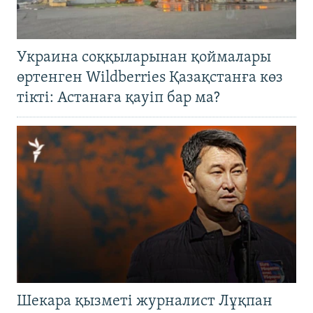
Украина соққыларынан қоймалары
өртенген Wildberries Қазақстанға көз
тікті: Астанаға қауіп бар ма?
Шекара қызметі журналист Лұқпан