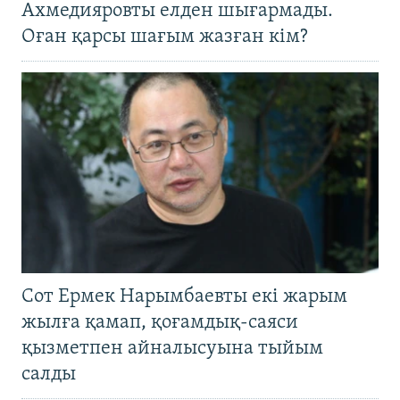
Ахмедияровты елден шығармады.
Оған қарсы шағым жазған кім?
Сот Ермек Нарымбаевты екі жарым
жылға қамап, қоғамдық-саяси
қызметпен айналысуына тыйым
салды