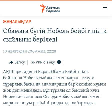
Accessibility
links
Skip
ЖАҢАЛЫҚТАР
to
ЖАҢАЛЫҚТАР
Обамаға бүгін Нобель бейбітшілік
main
САЯСАТ
content
сыйлығы беріледі
AZATTYQTV
Skip
to
10 желтоқсан 2009 жыл, 22:28
ҚАҢТАР ОҚИҒАСЫ
main
АДАМ ҚҰҚЫҚТАРЫ
Бөлісу
VPN-сіз оқу
Navigation
Skip
ӘЛЕУМЕТ
АҚШ президенті Барак Обама Бейбітшілік
to
бойынша Нобель сыйлығымен марапаттауға
ӘЛЕМ
Search
тұрарлық басқа да адамдардың бар екеніне күмән
АРНАЙЫ ЖОБАЛАР
жоқ деп мәлімдеді. Бұл туралы ол бейсенбі күні
Норвегия астанасы Ослода Нобель сыйлығымен
Русский
марапатталуы рәсімінің алдында хабарлады.