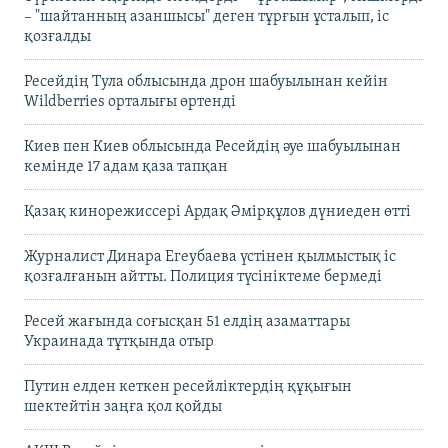
– "шайтанның азаншысы" деген тұрғын ұсталып, іс
қозғалды
Ресейдің Тула облысында дрон шабуылынан кейін
Wildberries орталығы өртенді
Киев пен Киев облысында Ресейдің әуе шабуылынан
кемінде 17 адам қаза тапқан
Қазақ кинорежиссері Ардақ Әмірқұлов дүниеден өтті
Журналист Динара Егеубаева үстінен қылмыстық іс
қозғалғанын айтты. Полиция түсініктеме бермеді
Ресей жағында соғысқан 51 елдің азаматтары
Украинада тұтқында отыр
Путин елден кеткен ресейліктердің құқығын
шектейтін заңға қол қойды