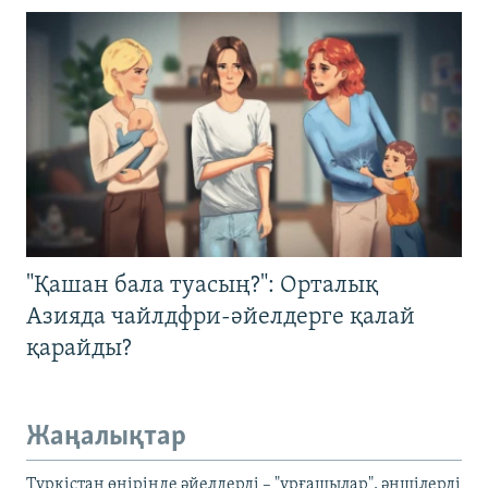
"Қашан бала туасың?": Орталық
Азияда чайлдфри-әйелдерге қалай
қарайды?
Жаңалықтар
Түркістан өңірінде әйелдерді – "ұрғашылар", әншілерді