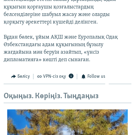
ЖАЗЫЛЫҢЫЗ
құқығын қорғаушы қозғалыстардың
белсенділеріне шабуыл жасау және оларды
қорқыту әрекеттері күшейді делінген.
Басқа тілдерде
Бұдан бөлек, ұйым АҚШ және Еуропалық Одақ
Өзбекстандағы адам құқығының бұзылу
жағдайына мән беруін азайтып, «үнсіз
дипломатияға» көшті деп сынаған.
Бөлісу
VPN-сіз оқу
Follow us
Оқыңыз. Көріңіз. Тыңдаңыз