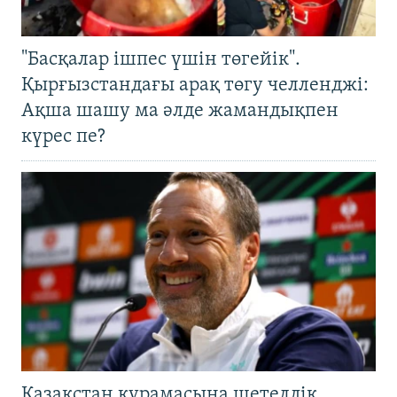
"Басқалар ішпес үшін төгейік".
Қырғызстандағы арақ төгу челленджі:
Ақша шашу ма әлде жамандықпен
күрес пе?
Қазақстан құрамасына шетелдік