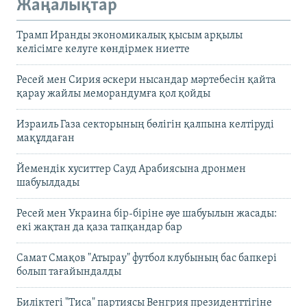
Жаңалықтар
Трамп Иранды экономикалық қысым арқылы
келісімге келуге көндірмек ниетте
Ресей мен Сирия әскери нысандар мәртебесін қайта
қарау жайлы меморандумға қол қойды
Израиль Газа секторының бөлігін қалпына келтіруді
мақұлдаған
Йемендік хуситтер Сауд Арабиясына дронмен
шабуылдады
Ресей мен Украина бір-біріне әуе шабуылын жасады:
екі жақтан да қаза тапқандар бар
Самат Смақов "Атырау" футбол клубының бас бапкері
болып тағайындалды
Биліктегі "Тиса" партиясы Венгрия президенттігіне