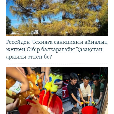
Ресейден Чехияға санкцияны айналып
жеткен Сібір балқарағайы Қазақстан
арқылы өткен бе?