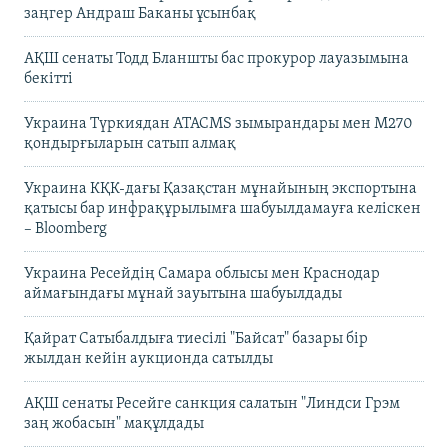
заңгер Андраш Баканы ұсынбақ
АҚШ сенаты Тодд Бланшты бас прокурор лауазымына
бекітті
Украина Түркиядан ATACMS зымырандары мен M270
қондырғыларын сатып алмақ
Украина КҚК-дағы Қазақстан мұнайының экспортына
қатысы бар инфрақұрылымға шабуылдамауға келіскен
– Bloomberg
Украина Ресейдің Самара облысы мен Краснодар
аймағындағы мұнай зауытына шабуылдады
Қайрат Сатыбалдыға тиесілі "Байсат" базары бір
жылдан кейін аукционда сатылды
АҚШ сенаты Ресейге санкция салатын "Линдси Грэм
заң жобасын" мақұлдады