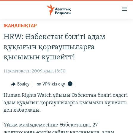
Accessibility
links
Skip
ЖАҢАЛЫҚТАР
to
ЖАҢАЛЫҚТАР
HRW: Өзбекстан билігі адам
main
САЯСАТ
content
құқығын қорғаушыларға
AZATTYQTV
Skip
қысымын күшейтті
to
ҚАҢТАР ОҚИҒАСЫ
main
11 желтоқсан 2009 жыл, 18:50
АДАМ ҚҰҚЫҚТАРЫ
Navigation
Skip
Бөлісу
VPN-сіз оқу
ӘЛЕУМЕТ
to
Human Rights Watch ұйымы Өзбекстан билігі елдегі
ӘЛЕМ
Search
адам құқығын қорғаушыларға қысымын күшейтті
АРНАЙЫ ЖОБАЛАР
деп хабарлады.
Русский
Ұйым мәлімдемесінде Өзбекстанда, 27
желтоқсанда өтетін сайлау қарсаңында, адам