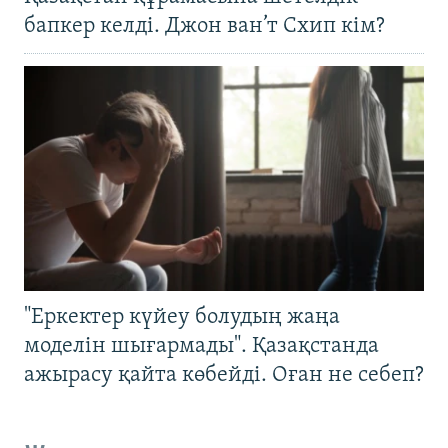
бапкер келді. Джон ван’т Схип кім?
"Еркектер күйеу болудың жаңа
моделін шығармады". Қазақстанда
ажырасу қайта көбейді. Оған не себеп?