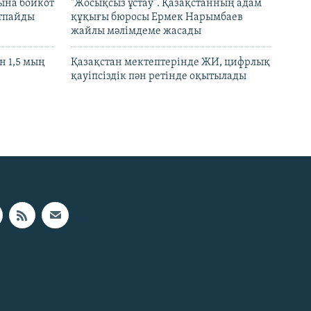
ына бойкот
"Жосықсыз ұстау". Қазақстанның адам
ртпайды
құқығы бюросы Ермек Нарымбаев
жайлы мәлімдеме жасады
 1,5 мың
Қазақстан мектептерінде ЖИ, цифрлық
қауіпсіздік пән ретінде оқытылады