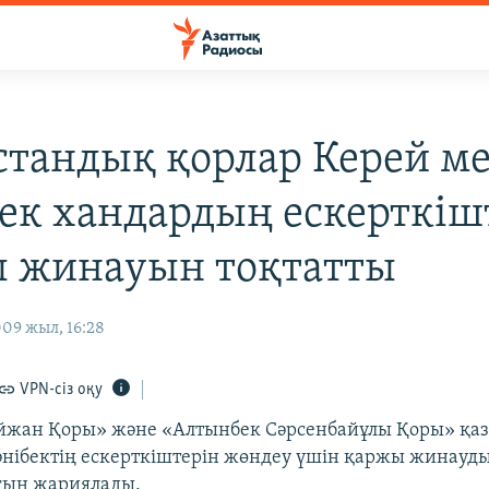
стандық қорлар Керей м
ек хандардың ескерткіш
 жинауын тоқтатты
09 жыл, 16:28
VPN-сіз оқу
йжан Қоры» және «Алтынбек Сәрсенбайұлы Қоры» қаз
нібектің ескерткіштерін жөндеу үшін қаржы жинауд
ғын жариялады.