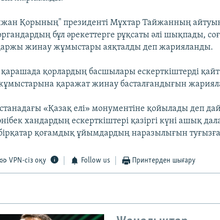
айжан Қорының" президенті Мұхтар Тайжанның айтуы
органдардың бұл әрекеттерге рұқсаты әлі шықпады, со
қаржы жинау жұмыстары аяқталды деп жарияланды.
 қарашада қорлардың басшылары ескерткіштерді қай
жұмыстарына қаражат жинау басталғандығын жарияла
Астанадағы «Қазақ елі» монументіне қойылады деп д
нібек хандардың ескерткіштері қазіргі күні ашық дал
бірқатар қоғамдық ұйымдардың наразылығын туғызға
VPN-сіз оқу
Follow us
Принтерден шығару