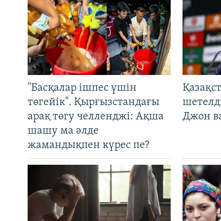
"Басқалар ішпес үшін
Қазақс
төгейік". Қырғызстандағы
шетелді
арақ төгу челленджі: Ақша
Джон ва
шашу ма әлде
жамандықпен күрес пе?