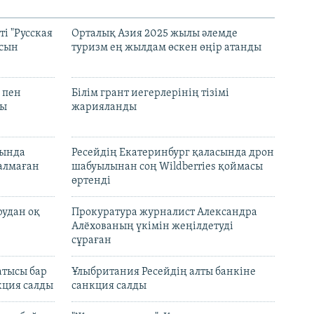
і "Русская
Орталық Азия 2025 жылы әлемде
асын
туризм ең жылдам өскен өңір атанды
 пен
Білім грант иегерлерінің тізімі
лы
жарияланды
нында
Ресейдің Екатеринбург қаласында дрон
талмаған
шабуылынан соң Wildberries қоймасы
өртенді
рудан оқ
Прокуратура журналист Александра
Алёхованың үкімін жеңілдетуді
сұраған
атысы бар
Ұлыбритания Ресейдің алты банкіне
кция салды
санкция салды