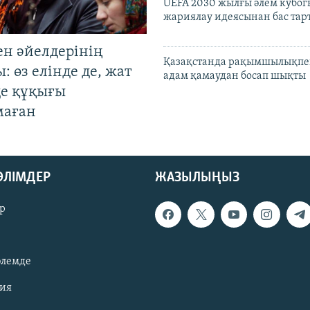
UEFA 2030 жылғы әлем кубог
жариялау идеясынан бас та
ен әйелдерінің
Қазақстанда рақымшылықпен
: өз елінде де, жат
адам қамаудан босап шықты
де құқығы
маған
БӨЛІМДЕР
ЖАЗЫЛЫҢЫЗ
р
әлемде
зия