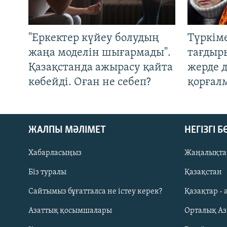
"Еркектер күйеу болудың
Түркім
жаңа моделін шығармады".
тағдыры
Қазақстанда ажырасу қайта
жерде 
көбейді. Оған не себеп?
қорғал
ЖАЛПЫ МӘЛІМЕТ
НЕГІЗГІ 
Хабарласыңыз
Жаңалықта
Біз туралы
Қазақстан
Русский
Сайтымыз бұғатталса не істеу керек?
Қазақтар - 
Азаттық қосымшалары
Орталық А
ЖАЗЫЛЫҢЫЗ