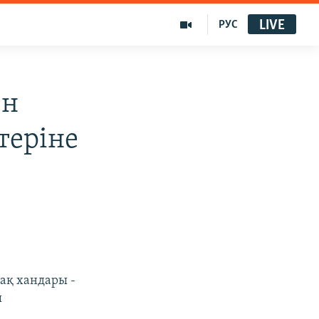
LIVE
РУС
ен
теріне
ақ хандары -
ы