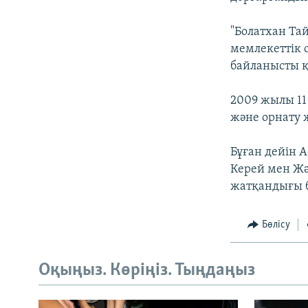
"Болатхан Т
мемлекеттік 
байланысты 
2009 жылы 11
және орнату 
Бұған дейін 
Керей мен Жә
жатқандығы 
Бөлісу
Оқыңыз. Көріңіз. Тыңдаңыз