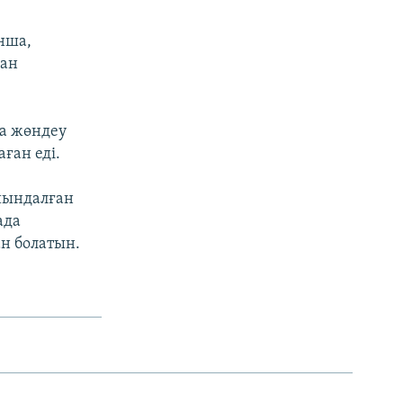
нша,
ған
та жөндеу
ған еді.
айындалған
ада
н болатын.