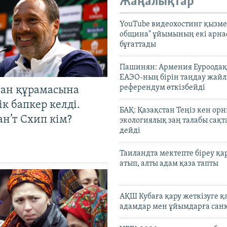
Жаңалықтар
YouTube видеохостинг қызмет
община" ұйымының екі арн
бұғаттады
Пашинян: Армения Еуроодақ
ЕАЭО-ның бірін таңдау жай
референдум өткізбейді
тан құрамасына
к бапкер келді.
БАҚ: Қазақстан Теңіз кен ор
н’т Схип кім?
экологиялық заң талабы сақ
дейді
Таиландта мектепте біреу қа
атып, алты адам қаза тапты
АҚШ Кубаға қару жеткізуге қ
адамдар мен ұйымдарға сан