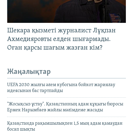
Шекара қызметі журналист Лұқпан
Ахмедияровты елден шығармады.
Оған қарсы шағым жазған кім?
Жаңалықтар
UEFA 2030 жылғы әлем кубогына бойкот жариялау
идеясынан бас тартпайды
"Жосықсыз ұстау". Қазақстанның адам құқығы бюросы
Ермек Нарымбаев жайлы мәлімдеме жасады
Қазақстанда рақымшылықпен 1,5 мың адам қамаудан
босап шықты