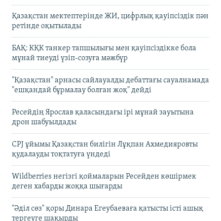
Қазақстан мектептерінде ЖИ, цифрлық қауіпсіздік пән
ретінде оқытылады
БАҚ: КҚК танкер тапшылығы мен қауіпсіздікке бола
мұнай тиеуді үзіп-созуға мәжбүр
"Қазақстан" арнасы сайлауалды дебаттағы сауалнамада
"ешқандай бұрмалау болған жоқ" дейді
Ресейдің Ярослав қаласындағы ірі мұнай зауытына
дрон шабуылдады
CPJ ұйымы Қазақстан билігін Лұқпан Ахмедияровты
қудалауды тоқтатуға үндеді
Wildberries негізгі қоймаларын Ресейден көшірмек
деген хабарды жоққа шығарды
"Әділ сөз" қоры Динара Егеубаеваға қатысты істі ашық
тергеуге шақырды