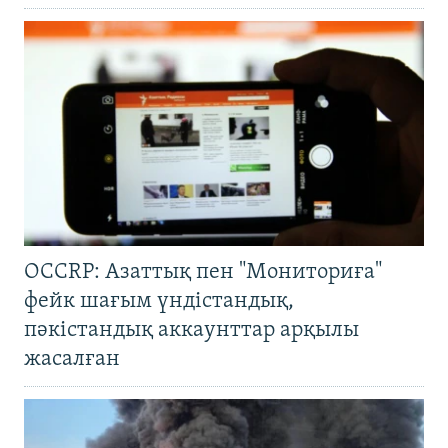
OCCRP: Азаттық пен "Мониториға"
фейк шағым үндістандық,
пәкістандық аккаунттар арқылы
жасалған