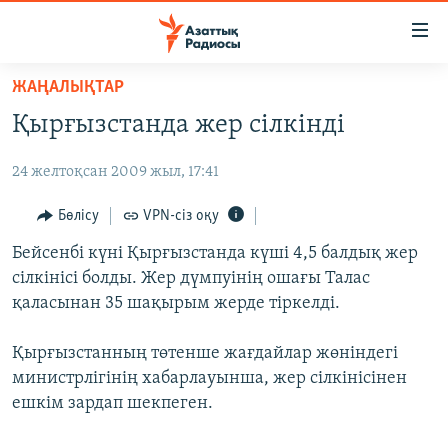
Accessibility
links
Skip
ЖАҢАЛЫҚТАР
to
ЖАҢАЛЫҚТАР
Қырғызстанда жер сілкінді
main
САЯСАТ
content
24 желтоқсан 2009 жыл, 17:41
AZATTYQTV
Skip
to
ҚАҢТАР ОҚИҒАСЫ
Бөлісу
VPN-сіз оқу
main
АДАМ ҚҰҚЫҚТАРЫ
Бейсенбі күні Қырғызстанда күші 4,5 балдық жер
Navigation
сілкінісі болды. Жер дүмпуінің ошағы Талас
Skip
ӘЛЕУМЕТ
қаласынан 35 шақырым жерде тіркелді.
to
ӘЛЕМ
Search
Қырғызстанның төтенше жағдайлар жөніндегі
АРНАЙЫ ЖОБАЛАР
министрлігінің хабарлауынша, жер сілкінісінен
ешкім зардап шекпеген.
Русский