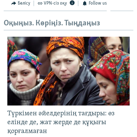
Бөлісу
VPN-сіз оқу
Follow us
ЖАЗЫЛЫҢЫЗ
Оқыңыз. Көріңіз. Тыңдаңыз
Басқа тілдерде
Түркімен әйелдерінің тағдыры: өз
елінде де, жат жерде де құқығы
қорғалмаған