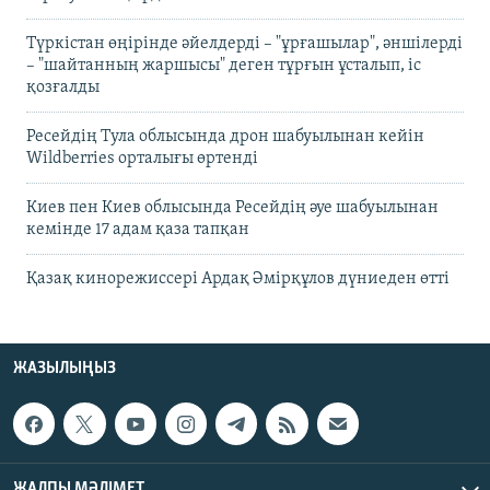
Түркістан өңірінде әйелдерді – "ұрғашылар", әншілерді
– "шайтанның жаршысы" деген тұрғын ұсталып, іс
қозғалды
Ресейдің Тула облысында дрон шабуылынан кейін
Wildberries орталығы өртенді
Киев пен Киев облысында Ресейдің әуе шабуылынан
кемінде 17 адам қаза тапқан
Қазақ кинорежиссері Ардақ Әмірқұлов дүниеден өтті
ЖАЗЫЛЫҢЫЗ
ЖАЛПЫ МӘЛІМЕТ