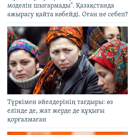
моделін шығармады". Қазақстанда
ажырасу қайта көбейді. Оған не себеп?
Түркімен әйелдерінің тағдыры: өз
елінде де, жат жерде де құқығы
қорғалмаған