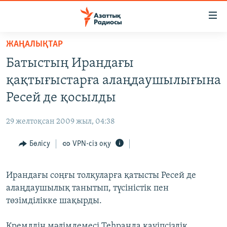
Accessibility
links
Skip
ЖАҢАЛЫҚТАР
to
ЖАҢАЛЫҚТАР
Батыстың Ирандағы
main
САЯСАТ
content
қақтығыстарға алаңдаушылығына
AZATTYQTV
Skip
Ресей де қосылды
to
ҚАҢТАР ОҚИҒАСЫ
main
29 желтоқсан 2009 жыл, 04:38
АДАМ ҚҰҚЫҚТАРЫ
Navigation
Skip
Бөлісу
VPN-сіз оқу
ӘЛЕУМЕТ
to
ӘЛЕМ
Search
Ирандағы соңғы толқуларға қатысты Ресей де
АРНАЙЫ ЖОБАЛАР
алаңдаушылық танытып, түсіністік пен
төзімділікке шақырды.
Русский
Кремлдің мәлімдемесі Теһранда қауіпсіздік