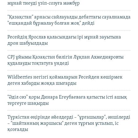
мұнай тиеуді үзіп-созуға мәжбүр
"Қазақстан" арнасы сайлауалды дебаттағы сауалнамада
"ешқандай бұрмалау болған жоқ" дейді
Ресейдің Ярослав қаласындағы ірі мұнай зауытына
дрон шабуылдады
CPJ ұйымы Қазақстан билігін Лұқпан Ахмедияровты
қудалауды тоқтатуға үндеді
Wildberries негізгі қоймаларын Ресейден көшірмек
деген хабарды жоққа шығарды
"Әділ сөз" қоры Динара Егеубаеваға қатысты істі ашық
тергеуге шақырды
Түркістан өңірінде әйелдерді – "ұрғашылар", әншілерді
– "шайтанның жаршысы" деген тұрғын ұсталып, іс
қозғалды