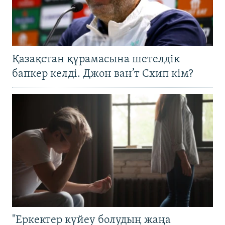
Қазақстан құрамасына шетелдік
бапкер келді. Джон ван’т Схип кім?
"Еркектер күйеу болудың жаңа