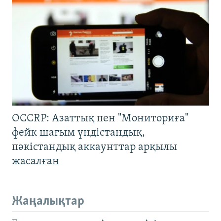
OCCRP: Азаттық пен "Мониториға"
фейк шағым үндістандық,
пәкістандық аккаунттар арқылы
жасалған
Жаңалықтар