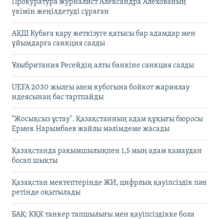
Прокуратура журналист Александра Алёхованың
үкімін жеңілдетуді сұраған
АҚШ Кубаға қару жеткізуге қатысы бар адамдар мен
ұйымдарға санкция салды
Ұлыбритания Ресейдің алты банкіне санкция салды
UEFA 2030 жылғы әлем кубогына бойкот жариялау
идеясынан бас тартпайды
"Жосықсыз ұстау". Қазақстанның адам құқығы бюросы
Ермек Нарымбаев жайлы мәлімдеме жасады
Қазақстанда рақымшылықпен 1,5 мың адам қамаудан
босап шықты
Қазақстан мектептерінде ЖИ, цифрлық қауіпсіздік пән
ретінде оқытылады
БАҚ: КҚК танкер тапшылығы мен қауіпсіздікке бола