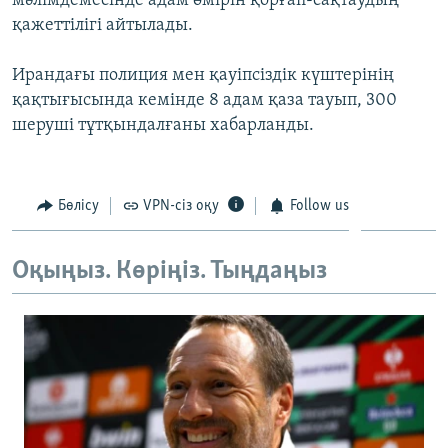
мәлімдемесінде адам өмірін қорғап-сақтаудың
қажеттілігі айтылады.
Ирандағы полиция мен қауіпсіздік күштерінің
қақтығысында кемінде 8 адам қаза тауып, 300
шеруші тұтқындалғаны хабарланды.
Бөлісу
VPN-сіз оқу
Follow us
Оқыңыз. Көріңіз. Тыңдаңыз