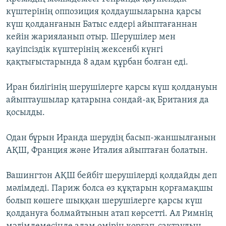
ЖАЗЫЛЫҢЫЗ
күштерінің оппозиция қолдаушыларына қарсы
күш қолданғанын Батыс елдері айыптағаннан
кейін жарияланып отыр. Шерушілер мен
қауіпсіздік күштерінің жексенбі күнгі
Басқа тілдерде
қақтығыстарында 8 адам құрбан болған еді.
Иран билігінің шерушілерге қарсы күш қолдануын
айыптаушылар қатарына сондай-ақ Британия да
қосылды.
Одан бұрын Иранда шерудің басып-жаншылғанын
АҚШ, Франция және Италия айыптаған болатын.
Вашингтон АҚШ бейбіт шерушілерді қолдайды деп
мәлімдеді. Париж болса өз құқтарын қорғамақшы
болып көшеге шыққан шерушілерге қарсы күш
қолдануға болмайтынын атап көрсетті. Ал Римнің