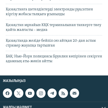
Қазақстанға шетелдіктерді электронды рұқсатпен
кіргізу жобасы талқыға ұсынылды
Қазақстан мұнайын КҚК терминалынан танкерге тиеу
қайта жалғасты – медиа
Қазақстанда желіде бейпіл сөз айтқан 20-дан астам
стример жауапқа тартылған
БАҚ: Нью-Йорк полициясы Бруклин көпірінен секірген
адамның аты-жөнін айтты
ЖАЗЫЛЫҢЫЗ
ЖАЛПЫ МӘЛІМЕТ