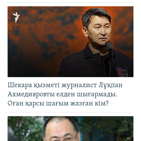
Шекара қызметі журналист Лұқпан
Ахмедияровты елден шығармады.
Оған қарсы шағым жазған кім?