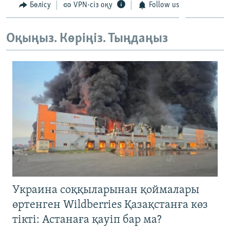
Бөлісу
VPN-сіз оқу
Follow us
Оқыңыз. Көріңіз. Тыңдаңыз
Украина соққыларынан қоймалары
өртенген Wildberries Қазақстанға көз
тікті: Астанаға қауіп бар ма?