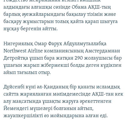
Рождество мейрамынан кейінгі көпшілік
ЖАЗЫЛЫҢЫЗ
алдындағы алғашқы сөзінде Обама АҚШ-тың
барлық әуежайларындағы бақылау тізімін және
басқару жұмыстарын толық қайта қарап шығуға
нұсқау бергенін айтты.
Басқа тілдерде
Нигериялық Омар Фарух Абдуллмуталлабқа
Northwest Airline компаниясының Амстердамнан
Детройтқа ұшып бара жатқан 290 жолаушысы бар
ұшағын жарып жібермекші болды деген күдікпен
айып тағылып отыр.
Дүйсенбі күні әл-Қаиданың бір қанаты исламдық
сайтта жарияланған мәлімдемесінде АҚШ-тан кек
алу мақсатында ұшақты жаруға әрекеттенген
Йемендегі мүшелері болғанын айтып,
жауапкершілікті өз мойындарына алған еді.