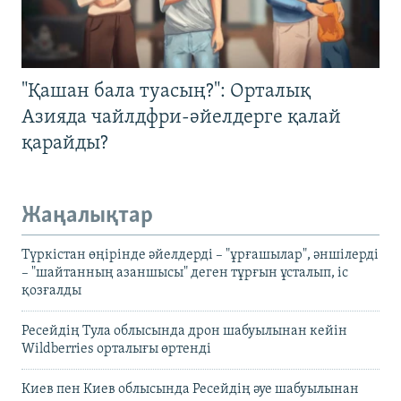
"Қашан бала туасың?": Орталық
Азияда чайлдфри-әйелдерге қалай
қарайды?
Жаңалықтар
Түркістан өңірінде әйелдерді – "ұрғашылар", әншілерді
– "шайтанның азаншысы" деген тұрғын ұсталып, іс
қозғалды
Ресейдің Тула облысында дрон шабуылынан кейін
Wildberries орталығы өртенді
Киев пен Киев облысында Ресейдің әуе шабуылынан