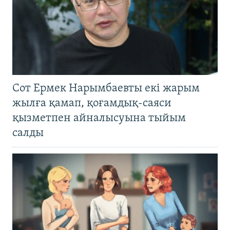
Сот Ермек Нарымбаевты екі жарым
жылға қамап, қоғамдық-саяси
қызметпен айналысуына тыйым
салды