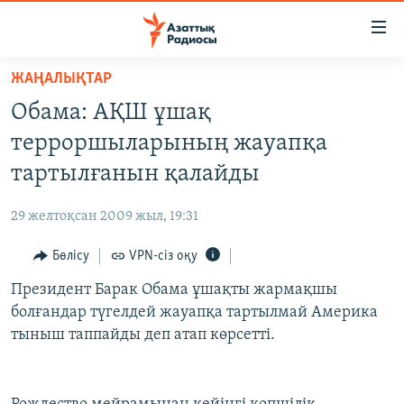
Accessibility
links
Skip
ЖАҢАЛЫҚТАР
to
ЖАҢАЛЫҚТАР
Обама: АҚШ ұшақ
main
САЯСАТ
content
терроршыларының жауапқа
AZATTYQTV
Skip
тартылғанын қалайды
to
ҚАҢТАР ОҚИҒАСЫ
main
29 желтоқсан 2009 жыл, 19:31
АДАМ ҚҰҚЫҚТАРЫ
Navigation
Skip
Бөлісу
VPN-сіз оқу
ӘЛЕУМЕТ
to
Президент Барак Обама ұшақты жармақшы
ӘЛЕМ
Search
болғандар түгелдей жауапқа тартылмай Америка
АРНАЙЫ ЖОБАЛАР
тыныш таппайды деп атап көрсетті.
Русский