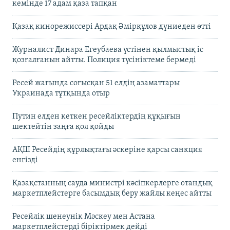
кемінде 17 адам қаза тапқан
Қазақ кинорежиссері Ардақ Әмірқұлов дүниеден өтті
Журналист Динара Егеубаева үстінен қылмыстық іс
қозғалғанын айтты. Полиция түсініктеме бермеді
Ресей жағында соғысқан 51 елдің азаматтары
Украинада тұтқында отыр
Путин елден кеткен ресейліктердің құқығын
шектейтін заңға қол қойды
АҚШ Ресейдің құрлықтағы әскеріне қарсы санкция
енгізді
Қазақстанның сауда министрі кәсіпкерлерге отандық
маркетплейстерге басымдық беру жайлы кеңес айтты
Ресейлік шенеунік Мәскеу мен Астана
маркетплейстерді біріктірмек дейді