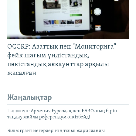
OCCRP: Азаттық пен "Мониториға"
фейк шағым үндістандық,
пәкістандық аккаунттар арқылы
жасалған
Жаңалықтар
Пашинян: Армения Еуроодақ пен ЕАЭО-ның бірін
таңдау жайлы референдум өткізбейді
Білім грант иегерлерінің тізімі жарияланды