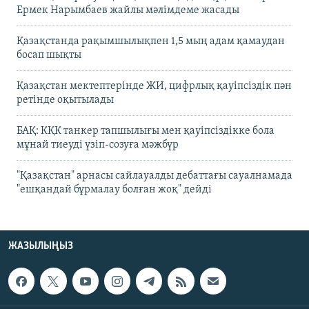
Ермек Нарымбаев жайлы мәлімдеме жасады
Қазақстанда рақымшылықпен 1,5 мың адам қамаудан
босап шықты
Қазақстан мектептерінде ЖИ, цифрлық қауіпсіздік пән
ретінде оқытылады
БАҚ: КҚК танкер тапшылығы мен қауіпсіздікке бола
мұнай тиеуді үзіп-созуға мәжбүр
"Қазақстан" арнасы сайлауалды дебаттағы сауалнамада
"ешқандай бұрмалау болған жоқ" дейді
ЖАЗЫЛЫҢЫЗ