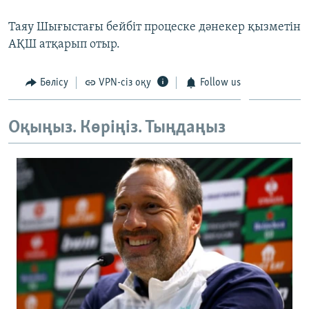
ЖАЗЫЛЫҢЫЗ
Таяу Шығыстағы бейбіт процеске дәнекер қызметін
АҚШ атқарып отыр.
Басқа тілдерде
Бөлісу
VPN-сіз оқу
Follow us
Оқыңыз. Көріңіз. Тыңдаңыз