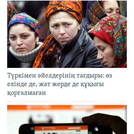
Түркімен әйелдерінің тағдыры: өз
елінде де, жат жерде де құқығы
қорғалмаған