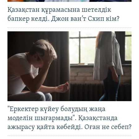
Қазақстан құрамасына шетелдік
бапкер келді. Джон ван’т Схип кім?
"Еркектер күйеу болудың жаңа
моделін шығармады". Қазақстанда
ажырасу қайта көбейді. Оған не себеп?