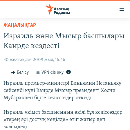
Accessibility
links
Skip
ЖАҢАЛЫҚТАР
to
ЖАҢАЛЫҚТАР
Израиль және Мысыр басшылары
main
САЯСАТ
content
Каирде кездесті
AZATTYQTV
Skip
to
30 желтоқсан 2009 жыл, 15:46
ҚАҢТАР ОҚИҒАСЫ
main
АДАМ ҚҰҚЫҚТАРЫ
Бөлісу
VPN-сіз оқу
Navigation
Skip
ӘЛЕУМЕТ
Израиль премьер-министрі Биньямин Нетаньяху
to
сейсенбі күні Каирде Мысыр президенті Хосни
ӘЛЕМ
Search
Мубаракпен бірге келіссөздер өткізді.
АРНАЙЫ ЖОБАЛАР
Израиль үкімет басшысының өкілі бұл келіссөздер
Русский
«терең әрі достық көңілде» өтіп жатыр деп
мәлімдеді.