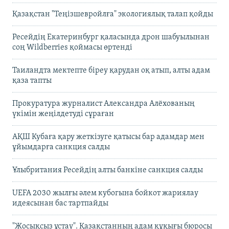
Қазақстан "Теңізшевройлға" экологиялық талап қойды
Ресейдің Екатеринбург қаласында дрон шабуылынан
соң Wildberries қоймасы өртенді
Таиландта мектепте біреу қарудан оқ атып, алты адам
қаза тапты
Прокуратура журналист Александра Алёхованың
үкімін жеңілдетуді сұраған
АҚШ Кубаға қару жеткізуге қатысы бар адамдар мен
ұйымдарға санкция салды
Ұлыбритания Ресейдің алты банкіне санкция салды
UEFA 2030 жылғы әлем кубогына бойкот жариялау
идеясынан бас тартпайды
"Жосықсыз ұстау". Қазақстанның адам құқығы бюросы