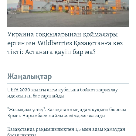
Украина соққыларынан қоймалары
өртенген Wildberries Қазақстанға көз
тікті: Астанаға қауіп бар ма?
Жаңалықтар
UEFA 2030 жылғы әлем кубогына бойкот жариялау
идеясынан бас тартпайды
"Жосықсыз ұстау". Қазақстанның адам құқығы бюросы
Ермек Нарымбаев жайлы мәлімдеме жасады
Қазақстанда рақымшылықпен 1,5 мың адам қамаудан
босап шықты