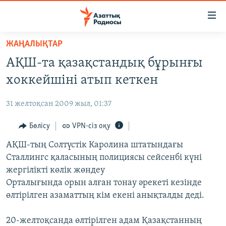
Accessibility
links
Skip
ЖАҢАЛЫҚТАР
to
ЖАҢАЛЫҚТАР
АҚШ-та қазақстандық бұрынғы
main
САЯСАТ
content
хоккейшіні атып кеткен
AZATTYQTV
Skip
to
31 желтоқсан 2009 жыл, 01:37
ҚАҢТАР ОҚИҒАСЫ
main
АДАМ ҚҰҚЫҚТАРЫ
Бөлісу
VPN-сіз оқу
Navigation
Skip
ӘЛЕУМЕТ
АҚШ-тың Солтүстік Каролина штатындағы
to
Сталлингс қаласының полициясы сейсенбі күні
ӘЛЕМ
Search
жергілікті көлік жөндеу
АРНАЙЫ ЖОБАЛАР
Орталығында орын алған тонау әрекеті кезінде
өлтірілген азаматтың кім екені анықталды деді.
Русский
20-желтоқсанда өлтірілген адам Қазақстанның