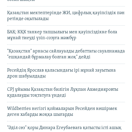
Қазақстан мектептерінде ЖИ, цифрлық қауіпсіздік пән
ретінде оқытылады
БАҚ: КҚК танкер тапшылығы мен қауіпсіздікке бола
мұнай тиеуді үзіп-созуға мәжбүр
"Қазақстан" арнасы сайлауалды дебаттағы сауалнамада
"ешқандай бұрмалау болған жоқ" дейді
Ресейдің Ярослав қаласындағы ірі мұнай зауытына
дрон шабуылдады
CPJ ұйымы Қазақстан билігін Лұқпан Ахмедияровты
қудалауды тоқтатуға үндеді
Wildberries негізгі қоймаларын Ресейден көшірмек
деген хабарды жоққа шығарды
"Әділ сөз" қоры Динара Егеубаеваға қатысты істі ашық