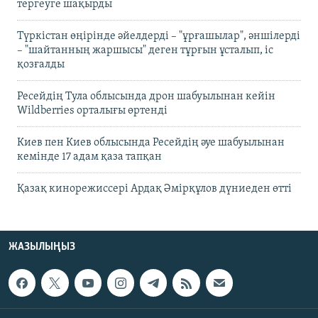
тергеуге шақырды
Түркістан өңірінде әйелдерді – "ұрғашылар", әншілерді
– "шайтанның жаршысы" деген тұрғын ұсталып, іс
қозғалды
Ресейдің Тула облысында дрон шабуылынан кейін
Wildberries орталығы өртенді
Киев пен Киев облысында Ресейдің әуе шабуылынан
кемінде 17 адам қаза тапқан
Қазақ кинорежиссері Ардақ Әмірқұлов дүниеден өтті
ЖАЗЫЛЫҢЫЗ