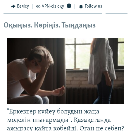
Бөлісу
VPN-сіз оқу
Follow us
Оқыңыз. Көріңіз. Тыңдаңыз
"Еркектер күйеу болудың жаңа
моделін шығармады". Қазақстанда
ажырасу қайта көбейді. Оған не себеп?