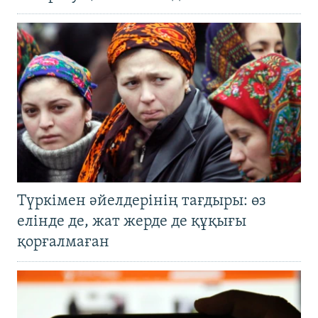
Түркімен әйелдерінің тағдыры: өз
елінде де, жат жерде де құқығы
қорғалмаған