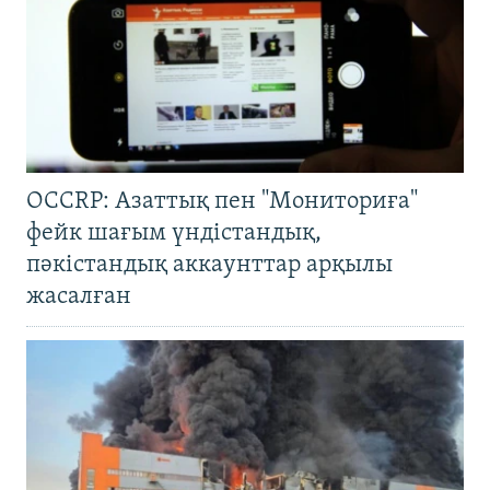
OCCRP: Азаттық пен "Мониториға"
фейк шағым үндістандық,
пәкістандық аккаунттар арқылы
жасалған