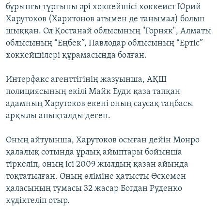
бұрынғы тұрғыны әрі хоккейшісі хоккеист Юрий
ЖАЗЫЛЫҢЫЗ
Харутоков (Харитонов атымен де танымал) болып
шыққан. Ол Қостанай облысының "Горняк", Алматы
облысының “Еңбек”, Павлодар облысының “Ертіс”
Басқа тілдерде
хоккейшілері құрамасында болған.
Интерфакс агенттігінің жазуынша, АҚШ
полициясының өкілі Майк Еуди қаза тапқан
адамның Харутоков екені оның саусақ таңбасы
арқылы анықталды деген.
Оның айтуынша, Харутоков осыған дейін Монро
қалалық сотында ұрлық айыптары бойынша
тіркеліп, оның ісі 2009 жылдың қазан айында
тоқтатылған. Оның өліміне қатысты Өскемен
қаласының тумасы 32 жасар Богдан Руденко
күдіктеліп отыр.