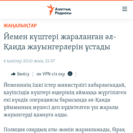
Accessibility
links
Skip
ЖАҢАЛЫҚТАР
to
ЖАҢАЛЫҚТАР
Йемен күштері жараланған әл-
main
САЯСАТ
content
Қаида жауынгерлерін ұстады
AZATTYQTV
Skip
to
6 қаңтар 2010 жыл, 21:57
ҚАҢТАР ОҚИҒАСЫ
main
АДАМ ҚҰҚЫҚТАРЫ
Бөлісу
VPN-сіз оқу
Navigation
Skip
ӘЛЕУМЕТ
Йеменннің Ішкі істер министрлігі хабарлағандай,
to
қауіпсіздік күштері өздерінің аймаққа жүргізілген
ӘЛЕМ
Search
екі күндік операциясы барысында әл-Қаида
АРНАЙЫ ЖОБАЛАР
ұйымының мүшесі деп күдіктелген үш жаралы
жауынгерді қамауға алды.
Русский
Полиция олардың аты-жөнін жарияламады, бірақ