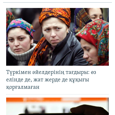
Түркімен әйелдерінің тағдыры: өз
елінде де, жат жерде де құқығы
қорғалмаған