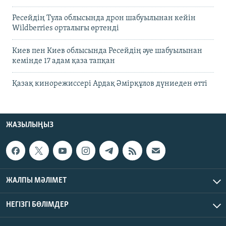
Ресейдің Тула облысында дрон шабуылынан кейін
Wildberries орталығы өртенді
Киев пен Киев облысында Ресейдің әуе шабуылынан
кемінде 17 адам қаза тапқан
Қазақ кинорежиссері Ардақ Әмірқұлов дүниеден өтті
ЖАЗЫЛЫҢЫЗ
ЖАЛПЫ МӘЛІМЕТ
НЕГІЗГІ БӨЛІМДЕР