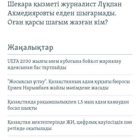
Шекара қызметі журналист Лұқпан
Ахмедияровты елден шығармады.
Оған қарсы шағым жазған кім?
Жаңалықтар
UEFA 2030 жылғы әлем кубогына бойкот жариялау
идеясынан бас тартпайды
"Жосықсыз ұстау". Қазақстанның адам құқығы бюросы
Ермек Нарымбаев жайлы мәлімдеме жасады
Қазақстанда рақымшылықпен 1,5 мың адам қамаудан
босап шықты
Қазақстан мектептерінде ЖИ, цифрлық қауіпсіздік пән
ретінде оқытылады