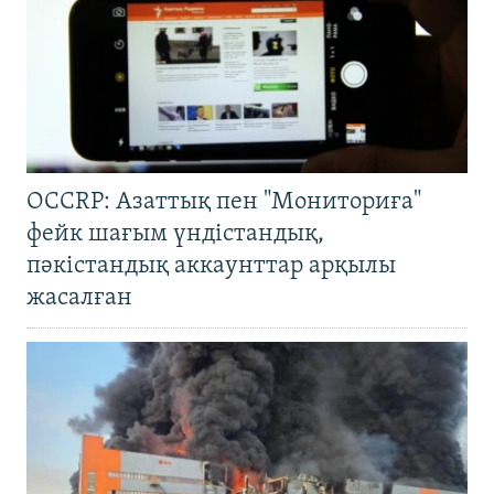
OCCRP: Азаттық пен "Мониториға"
фейк шағым үндістандық,
пәкістандық аккаунттар арқылы
жасалған