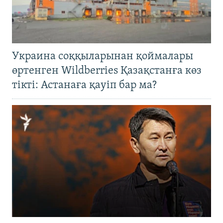
Украина соққыларынан қоймалары
өртенген Wildberries Қазақстанға көз
тікті: Астанаға қауіп бар ма?