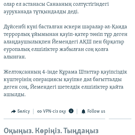
олар ел астанасы Санааның солтүстігіндегі
ЖАЗЫЛЫҢЫЗ
ауруханада тұтқындалды деді.
Дүйсенбі күні басталған әскери шаралар әл-Қаида
Басқа тілдерде
террорлық ұйымынан қауіп-қатер төніп тұр деген
алаңдаушылықпен Йемендегі АҚШ пен бірқатар
еуропалық елшіліктер жабылған соң қолға
алынған.
Желтоқсанның 4-інде Құрама Штаттар қауіпсіздік
күштерінің операциясы қауіпке дәл бағытталды
деген соң, Йемендегі шетелдік елшіліктер қайта
ашылды.
Бөлісу
VPN-сіз оқу
Follow us
Оқыңыз. Көріңіз. Тыңдаңыз