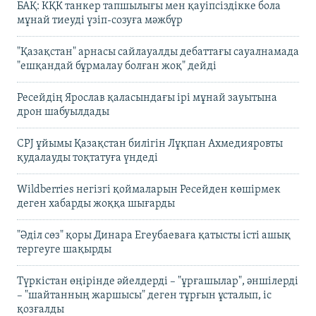
БАҚ: КҚК танкер тапшылығы мен қауіпсіздікке бола
мұнай тиеуді үзіп-созуға мәжбүр
"Қазақстан" арнасы сайлауалды дебаттағы сауалнамада
"ешқандай бұрмалау болған жоқ" дейді
Ресейдің Ярослав қаласындағы ірі мұнай зауытына
дрон шабуылдады
CPJ ұйымы Қазақстан билігін Лұқпан Ахмедияровты
қудалауды тоқтатуға үндеді
Wildberries негізгі қоймаларын Ресейден көшірмек
деген хабарды жоққа шығарды
"Әділ сөз" қоры Динара Егеубаеваға қатысты істі ашық
тергеуге шақырды
Түркістан өңірінде әйелдерді – "ұрғашылар", әншілерді
– "шайтанның жаршысы" деген тұрғын ұсталып, іс
қозғалды