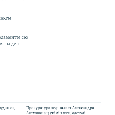
жақты
рламентте сөз
аматы деп
рудан оқ
Прокуратура журналист Александра
Алёхованың үкімін жеңілдетуді