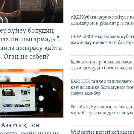
АҚШ Кубаға қару жеткізуге қ
адамдар мен ұйымдарға сан
тер күйеу болудың
UEFA 2030 жылғы әлем кубог
оделін шығармады".
жариялау идеясынан бас та
танда ажырасу қайта
. Оған не себеп?
Қазақстанда рақымшылықпен
адам қамаудан босап шықты
БАҚ: КҚК танкер тапшылығы
қауіпсіздікке бола мұнай тиеу
созуға мәжбүр
Ресейдің Ярослав қаласындағ
мұнай зауытына дрон шабуы
 Азаттық пен
Wildberries негізгі қоймала