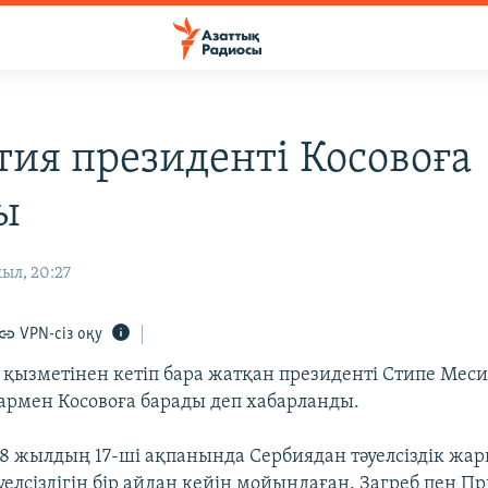
тия президенті Косовоға
ы
ыл, 20:27
VPN-сіз оқу
қызметінен кетіп бара жатқан президенті Стипе Меси
пармен Косовоға барады деп хабарланды.
8 жылдың 17-ші ақпанында Сербиядан тәуелсіздік жар
уелсіздігін бір айдан кейін мойындаған. Загреб пен П