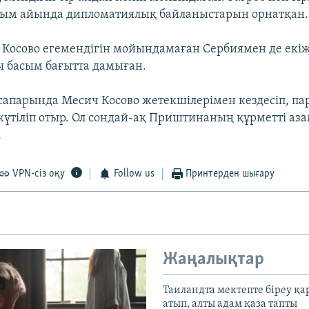
ым айында дипломатиялық байланыстарын орнатқан.
Косово егемендігін мойындамаған Сербиямен де екі
 басым бағытта дамыған.
апарында Месич Косово жетекшілерімен кездесіп, па
 күтіліп отыр. Ол сондай-ақ Приштинаның құрметті аз
.
VPN-сіз оқу
Follow us
Принтерден шығару
Жаңалықтар
Таиландта мектепте біреу қа
атып, алты адам қаза тапты