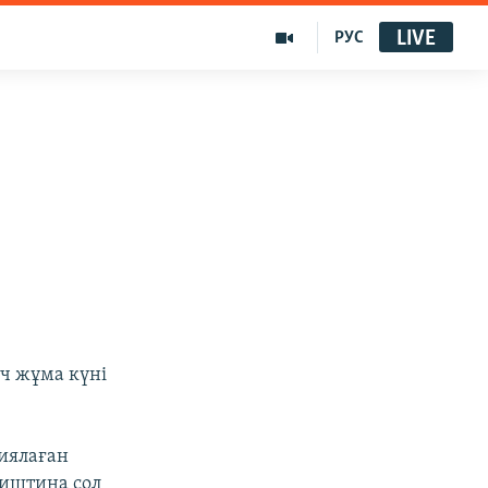
LIVE
РУС
ч жұма күні
иялаған
риштина сол