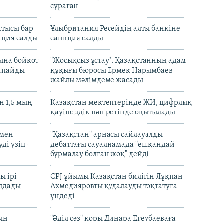
сұраған
атысы бар
Ұлыбритания Ресейдің алты банкіне
кция салды
санкция салды
ына бойкот
"Жосықсыз ұстау". Қазақстанның адам
ртпайды
құқығы бюросы Ермек Нарымбаев
жайлы мәлімдеме жасады
 1,5 мың
Қазақстан мектептерінде ЖИ, цифрлық
қауіпсіздік пән ретінде оқытылады
 мен
"Қазақстан" арнасы сайлауалды
ді үзіп-
дебаттағы сауалнамада "ешқандай
бұрмалау болған жоқ" дейді
ы ірі
CPJ ұйымы Қазақстан билігін Лұқпан
лдады
Ахмедияровты қудалауды тоқтатуға
үндеді
рын
"Әділ сөз" қоры Динара Егеубаеваға