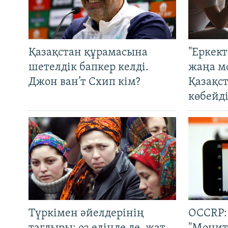
Қазақстан құрамасына
"Еркек
шетелдік бапкер келді.
жаңа м
Джон ван’т Схип кім?
Қазақс
көбейді
Түркімен әйелдерінің
OCCRP: