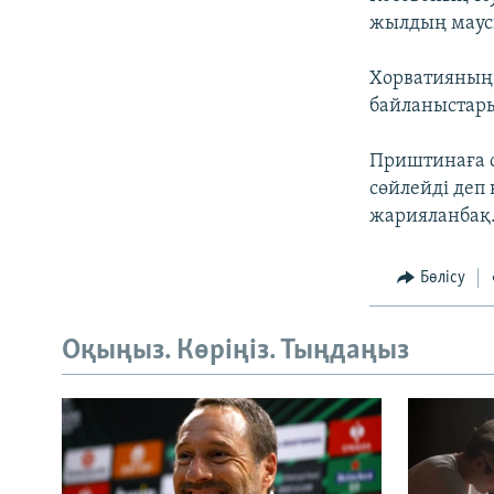
жылдың маус
Хорватияның 
байланыстары
Приштинаға с
сөйлейді деп
жарияланбақ
Бөлісу
Оқыңыз. Көріңіз. Тыңдаңыз