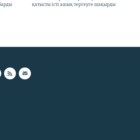
барды
қатысты істі ашық тергеуге шақырды