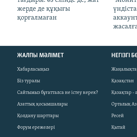
тағдыры: өз елінде де, жат
"Монит
жерде де құқығы
үндіст
қорғалмаған
аккаун
жасалғ
ЖАЛПЫ МӘЛІМЕТ
НЕГІЗГІ 
Хабарласыңыз
Жаңалықта
Біз туралы
Қазақстан
Русский
Сайтымыз бұғатталса не істеу керек?
Қазақтар - 
Азаттық қосымшалары
Орталық А
ЖАЗЫЛЫҢЫЗ
Қолдану шарттары
Ресей
Форум ережелері
Қытай