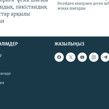
ориға" фейк шағым
Ресейден көшірмек деген ха
андық, пәкістандық
жоққа шығарды
ттар арқылы
ан
БӨЛІМДЕР
ЖАЗЫЛЫҢЫЗ
р
әлемде
зия