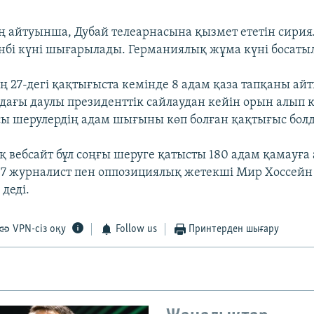
ң айтуынша, Дубай телеарнасына қызмет ететін сири
нбі күні шығарылады. Германиялық жұма күні босаты
 27-дегі қақтығыста кемінде 8 адам қаза тапқаны айт
ағы даулы президенттік сайлаудан кейін орын алып 
сы шерулердің адам шығыны көп болған қақтығыс бол
 вебсайт бұл соңғы шеруге қатысты 180 адам қамауға
17 журналист пен оппозициялық жетекші Мир Хоссейн
 деді.
VPN-сіз оқу
Follow us
Принтерден шығару