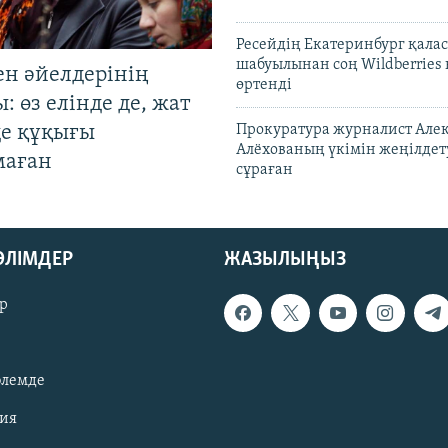
Ресейдің Екатеринбург қала
шабуылынан соң Wildberries
ен әйелдерінің
өртенді
: өз елінде де, жат
де құқығы
Прокуратура журналист Але
Алёхованың үкімін жеңілдет
маған
сұраған
БӨЛІМДЕР
ЖАЗЫЛЫҢЫЗ
р
әлемде
зия