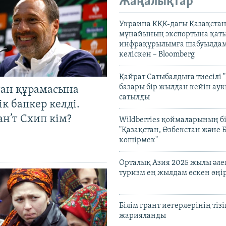
Жаңалықтар
Украина КҚК-дағы Қазақста
мұнайының экспортына қаты
инфрақұрылымға шабуылдам
келіскен – Bloomberg
Қайрат Сатыбалдыға тиесілі "
базары бір жылдан кейін ау
тан құрамасына
сатылды
к бапкер келді.
н’т Схип кім?
Wildberries қоймаларының бі
"Қазақстан, Өзбекстан және 
көшірмек"
Орталық Азия 2025 жылы әл
туризм ең жылдам өскен өңі
Білім грант иегерлерінің тізі
жарияланды