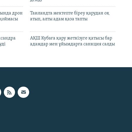
сында дрон
Таиландта мектепте біреу қарудан оқ
 қоймасы
атып, алты адам қаза тапты
ксандра
АҚШ Кубаға қару жеткізуге қатысы бар
уді
адамдар мен ұйымдарға санкция салды