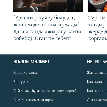
"Еркектер күйеу болудың
Түркім
жаңа моделін шығармады".
тағдыры
Қазақстанда ажырасу қайта
жерде 
көбейді. Оған не себеп?
қорғал
ЖАЛПЫ МӘЛІМЕТ
НЕГІЗГІ 
Хабарласыңыз
Жаңалықта
Біз туралы
Қазақстан
Русский
Сайтымыз бұғатталса не істеу керек?
Қазақтар - 
Азаттық қосымшалары
Орталық А
ЖАЗЫЛЫҢЫЗ