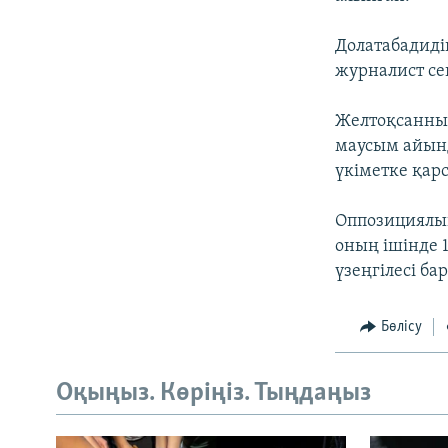
Долатабадиді
журналист се
Желтоқсанның
маусым айынд
үкіметке қар
Оппозициялық
оның ішінде 
үзеңгілесі бар
Бөлісу
Оқыңыз. Көріңіз. Тыңдаңыз