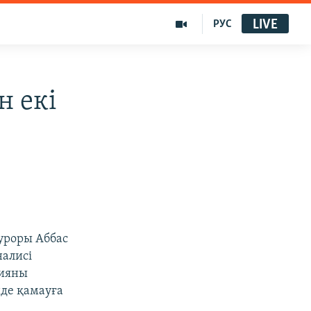
LIVE
РУС
н екі
уроры Аббас
налисі
цияны
нде қамауға