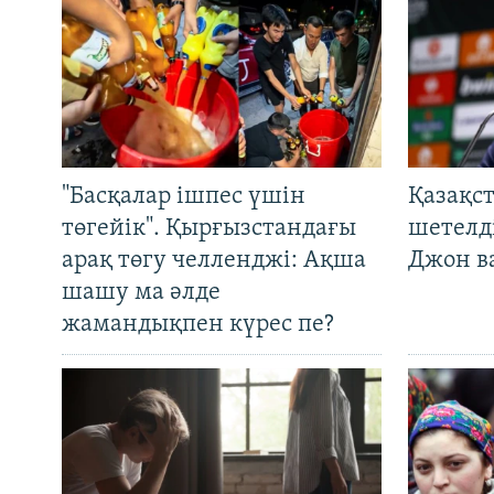
"Басқалар ішпес үшін
Қазақс
төгейік". Қырғызстандағы
шетелді
арақ төгу челленджі: Ақша
Джон ва
шашу ма әлде
жамандықпен күрес пе?