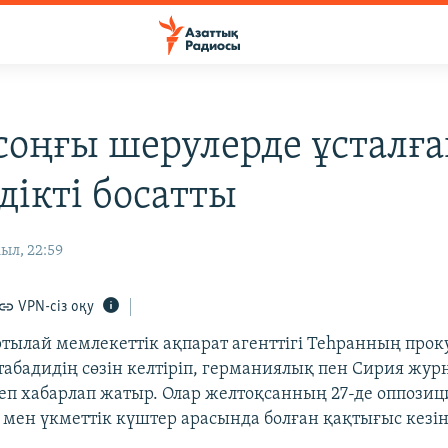
соңғы шерулерде ұсталға
дікті босатты
ыл, 22:59
VPN-сіз оқу
ылай мемлекеттік ақпарат агенттігі Теһранның прок
абадидің сөзін келтіріп, германиялық пен Сирия жур
еп хабарлап жатыр. Олар желтоқсанның 27-де оппози
мен үкметтік күштер арасында болған қақтығыс кезі