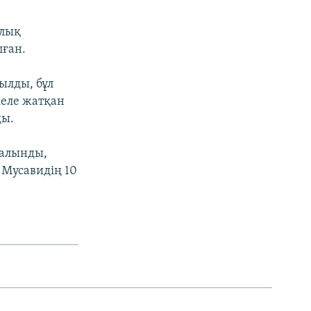
ялық
лған.
ылды, бұл
келе жатқан
ды.
 алынды,
 Мусавидің 10