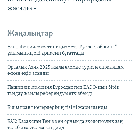
жасалған
Жаңалықтар
YouTube видеохостинг қызметі "Русская община"
ұйымының екі арнасын бұғаттады
Орталық Азия 2025 жылы әлемде туризм ең жылдам
өскен өңір атанды
Пашинян: Армения Еуроодақ пен ЕАЭО-ның бірін
таңдау жайлы референдум өткізбейді
Білім грант иегерлерінің тізімі жарияланды
БАҚ: Қазақстан Теңіз кен орнында экологиялық заң
талабы сақталмаған дейді