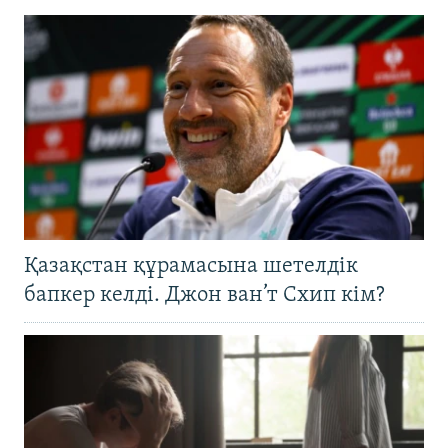
Қазақстан құрамасына шетелдік
бапкер келді. Джон ван’т Схип кім?