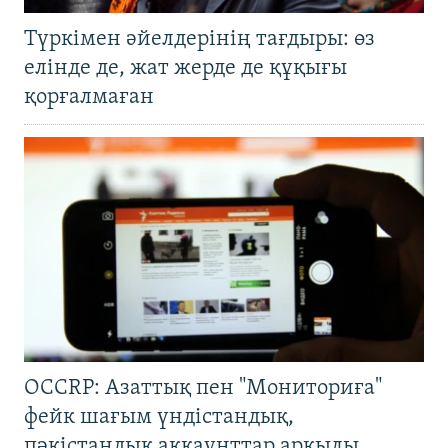
Түркімен әйелдерінің тағдыры: өз
елінде де, жат жерде де құқығы
қорғалмаған
OCCRP: Азаттық пен "Мониториға"
фейк шағым үндістандық,
пәкістандық аккаунттар арқылы