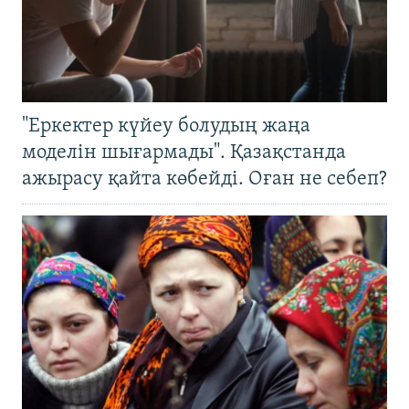
"Еркектер күйеу болудың жаңа
моделін шығармады". Қазақстанда
ажырасу қайта көбейді. Оған не себеп?