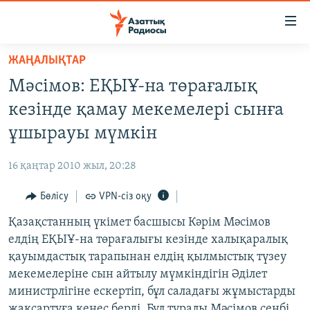
Accessibility
links
Skip
ЖАҢАЛЫҚТАР
to
ЖАҢАЛЫҚТАР
Мәсімов: ЕҚЫҰ-на төрағалық
main
САЯСАТ
content
кезінде қамау мекемелері сынға
AZATTYQTV
Skip
ұшырауы мүмкін
to
ҚАҢТАР ОҚИҒАСЫ
main
16 қаңтар 2010 жыл, 20:28
АДАМ ҚҰҚЫҚТАРЫ
Navigation
Skip
Бөлісу
VPN-сіз оқу
ӘЛЕУМЕТ
to
Қазақстанның үкімет басшысы Кәрім Мәсімов
ӘЛЕМ
Search
елдің ЕҚЫҰ-на төрағалығы кезінде халықаралық
АРНАЙЫ ЖОБАЛАР
қауымдастық тарапынан елдің қылмыстық түзеу
мекемелеріне сын айтылу мүмкіндігін Әділет
Русский
министрлігіне ескертіп, бұл саладағы жұмыстарды
жақсартуға кеңес берді. Бұл туралы Мәсімов сенбі