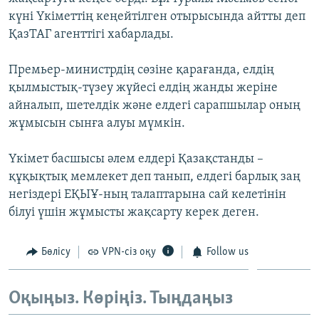
ЖАЗЫЛЫҢЫЗ
күні Үкіметтің кеңейтілген отырысында айтты деп
ҚазТАГ агенттігі хабарлады.
Премьер-министрдің сөзіне қарағанда, елдің
Басқа тілдерде
қылмыстық-түзеу жүйесі елдің жанды жеріне
айналып, шетелдік және елдегі сарапшылар оның
жұмысын сынға алуы мүмкін.
Үкімет басшысы әлем елдері Қазақстанды –
құқықтық мемлекет деп танып, елдегі барлық заң
негіздері ЕҚЫҰ-ның талаптарына сай келетінін
білуі үшін жұмысты жақсарту керек деген.
Бөлісу
VPN-сіз оқу
Follow us
Оқыңыз. Көріңіз. Тыңдаңыз