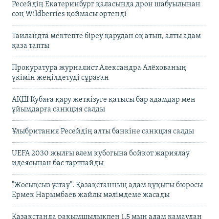
Ресейдің Екатеринбург қаласында дрон шабуылынан
соң Wildberries қоймасы өртенді
Таиландта мектепте біреу қарудан оқ атып, алты адам
қаза тапты
Прокуратура журналист Александра Алёхованың
үкімін жеңілдетуді сұраған
АҚШ Кубаға қару жеткізуге қатысы бар адамдар мен
ұйымдарға санкция салды
Ұлыбритания Ресейдің алты банкіне санкция салды
UEFA 2030 жылғы әлем кубогына бойкот жариялау
идеясынан бас тартпайды
"Жосықсыз ұстау". Қазақстанның адам құқығы бюросы
Ермек Нарымбаев жайлы мәлімдеме жасады
Қазақстанда рақымшылықпен 1,5 мың адам қамаудан