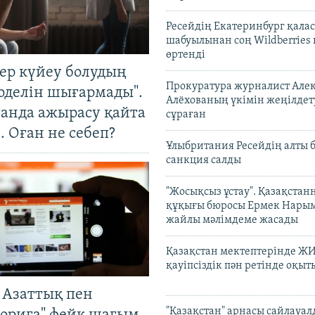
Ресейдің Екатеринбург қала
шабуылынан соң Wildberries
өртенді
тер күйеу болудың
Прокуратура журналист Але
оделін шығармады".
Алёхованың үкімін жеңілдет
танда ажырасу қайта
сұраған
. Оған не себеп?
Ұлыбритания Ресейдің алты 
санкция салды
"Жосықсыз ұстау". Қазақста
құқығы бюросы Ермек Нары
жайлы мәлімдеме жасады
Қазақстан мектептерінде Ж
қауіпсіздік пән ретінде оқы
 Азаттық пен
"Қазақстан" арнасы сайлауа