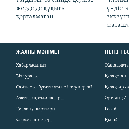
тағдыры: өз елінде де, жат
"Монит
жерде де құқығы
үндіст
қорғалмаған
аккаун
жасалғ
ЖАЛПЫ МӘЛІМЕТ
НЕГІЗГІ 
Хабарласыңыз
Жаңалықта
Біз туралы
Қазақстан
Русский
Сайтымыз бұғатталса не істеу керек?
Қазақтар - 
Азаттық қосымшалары
Орталық А
ЖАЗЫЛЫҢЫЗ
Қолдану шарттары
Ресей
Форум ережелері
Қытай