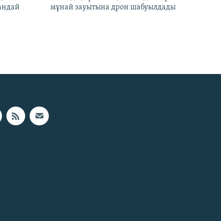
андай
мұнай зауытына дрон шабуылдады