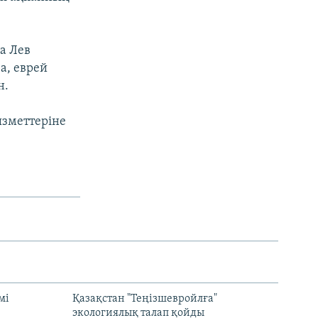
а Лев
а, еврей
н.
ызметтеріне
мі
Қазақстан "Теңізшевройлға"
экологиялық талап қойды