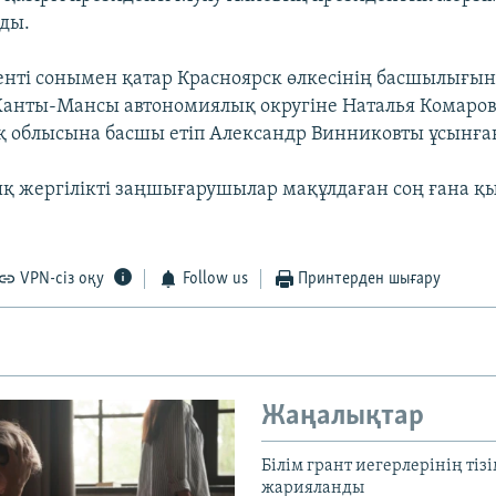
ады.
енті сонымен қатар Красноярск өлкесінің басшылығын
Ханты-Мансы автономиялық округіне Наталья Комаров
 облысына басшы етіп Александр Винниковты ұсынға
қ жергілікті заңшығарушылар мақұлдаған соң ғана қ
VPN-сіз оқу
Follow us
Принтерден шығару
Жаңалықтар
Білім грант иегерлерінің тізі
жарияланды