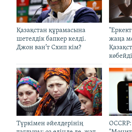
Қазақстан құрамасына
"Еркек
шетелдік бапкер келді.
жаңа м
Джон ван’т Схип кім?
Қазақс
көбейді
Түркімен әйелдерінің
OCCRP: