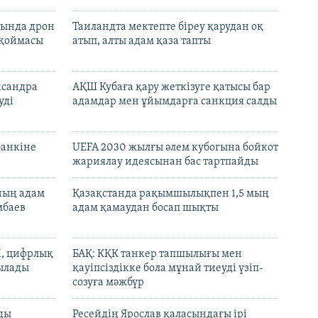
сында дрон
Таиландта мектепте біреу қарудан оқ
 қоймасы
атып, алты адам қаза тапты
ксандра
АҚШ Кубаға қару жеткізуге қатысы бар
уді
адамдар мен ұйымдарға санкция салды
банкіне
UEFA 2030 жылғы әлем кубогына бойкот
жариялау идеясынан бас тартпайды
нның адам
Қазақстанда рақымшылықпен 1,5 мың
мбаев
адам қамаудан босап шықты
И, цифрлық
БАҚ: КҚК танкер тапшылығы мен
тылады
қауіпсіздікке бола мұнай тиеуді үзіп-
созуға мәжбүр
лды
Ресейдің Ярослав қаласындағы ірі