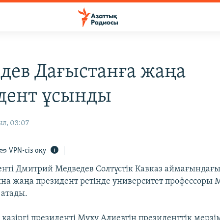
дев Дағыстанға жаңа
дент ұсынды
л, 03:07
VPN-сіз оқу
енті Дмитрий Медведев Солтүстік Кавказ аймағындағ
на жаңа президент ретінде университет профессоры 
атады.
қазіргі президенті Муху Алиевтің президенттік мерз