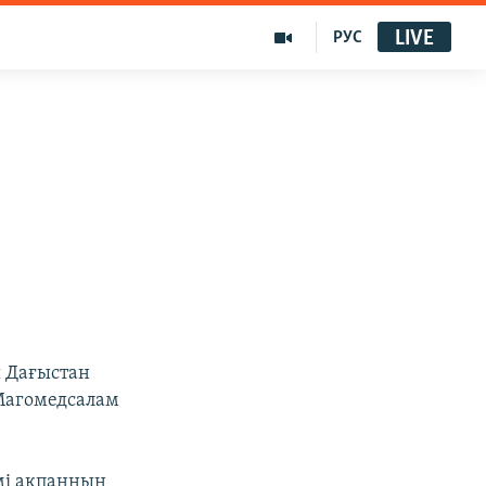
LIVE
РУС
ы Дағыстан
Магомедсалам
імі ақпанның