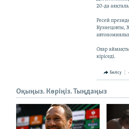
20-да аяқтал
Ресей презид
Кузнецовты, 
автономиялық
Олар аймақты
кіріседі.
Бөлісу
Оқыңыз. Көріңіз. Тыңдаңыз