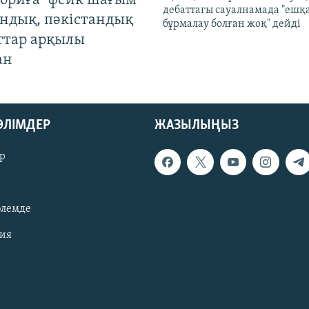
ориға" фейк шағым
дебаттағы сауалнамада "ешқ
андық, пәкістандық
бұрмалау болған жоқ" дейді
ттар арқылы
ан
БӨЛІМДЕР
ЖАЗЫЛЫҢЫЗ
р
әлемде
зия