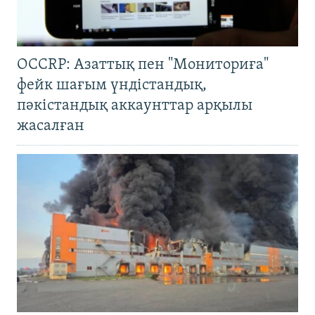
OCCRP: Азаттық пен "Мониториға"
фейк шағым үндістандық,
пәкістандық аккаунттар арқылы
жасалған