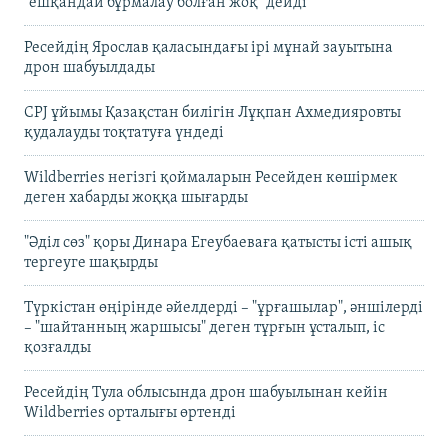
"ешқандай бұрмалау болған жоқ" дейді
Ресейдің Ярослав қаласындағы ірі мұнай зауытына
дрон шабуылдады
CPJ ұйымы Қазақстан билігін Лұқпан Ахмедияровты
қудалауды тоқтатуға үндеді
Wildberries негізгі қоймаларын Ресейден көшірмек
деген хабарды жоққа шығарды
"Әділ сөз" қоры Динара Егеубаеваға қатысты істі ашық
тергеуге шақырды
Түркістан өңірінде әйелдерді – "ұрғашылар", әншілерді
– "шайтанның жаршысы" деген тұрғын ұсталып, іс
қозғалды
Ресейдің Тула облысында дрон шабуылынан кейін
Wildberries орталығы өртенді