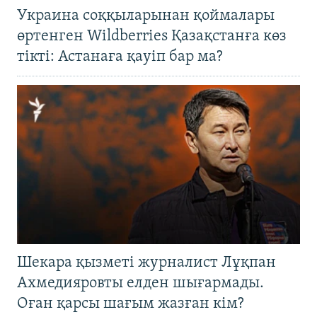
Украина соққыларынан қоймалары
өртенген Wildberries Қазақстанға көз
тікті: Астанаға қауіп бар ма?
Шекара қызметі журналист Лұқпан
Ахмедияровты елден шығармады.
Оған қарсы шағым жазған кім?