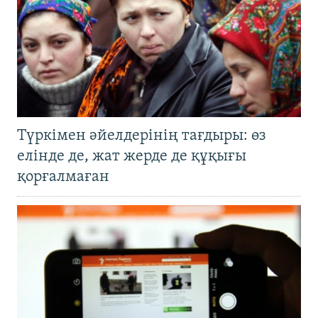
Түркімен әйелдерінің тағдыры: өз
елінде де, жат жерде де құқығы
қорғалмаған