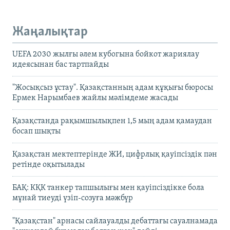
Жаңалықтар
UEFA 2030 жылғы әлем кубогына бойкот жариялау
идеясынан бас тартпайды
"Жосықсыз ұстау". Қазақстанның адам құқығы бюросы
Ермек Нарымбаев жайлы мәлімдеме жасады
Қазақстанда рақымшылықпен 1,5 мың адам қамаудан
босап шықты
Қазақстан мектептерінде ЖИ, цифрлық қауіпсіздік пән
ретінде оқытылады
БАҚ: КҚК танкер тапшылығы мен қауіпсіздікке бола
мұнай тиеуді үзіп-созуға мәжбүр
"Қазақстан" арнасы сайлауалды дебаттағы сауалнамада