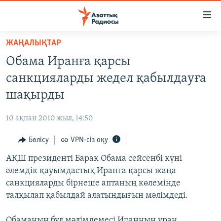
Accessibility
links
Skip
ЖАҢАЛЫҚТАР
to
ЖАҢАЛЫҚТАР
Обама Иранға қарсы
main
САЯСАТ
content
санкцияларды жедел қабылдауға
AZATTYQTV
Skip
шақырды
to
ҚАҢТАР ОҚИҒАСЫ
main
10 ақпан 2010 жыл, 14:50
АДАМ ҚҰҚЫҚТАРЫ
Navigation
Skip
Бөлісу
VPN-сіз оқу
ӘЛЕУМЕТ
to
АҚШ президенті Барак Обама сейсенбі күні
ӘЛЕМ
Search
әлемдік қауымдастық Иранға қарсы жаңа
АРНАЙЫ ЖОБАЛАР
санкцияларды бірнеше аптаның көлемінде
талқылап қабылдай алатындығын мәлімдеді.
Русский
Обаманың бұл мәлімдемесі Иранның уран