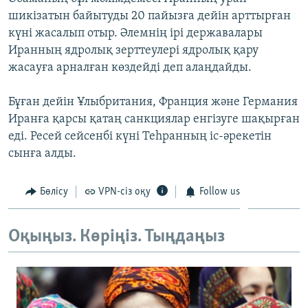
ЖАЗЫЛЫҢЫЗ
шикізатын байытуды 20 пайызға дейін арттырған
күні жасалып отыр. Әлемнің ірі державалары
Иранның ядролық зерттеулері ядролық қару
жасауға арналған көздейді деп алаңдайды.
Басқа тілдерде
Бұған дейін Ұлыбритания, Франция және Германия
Иранға қарсы қатаң санкциялар енгізуге шақырған
еді. Ресей сейсенбі күні Теһранның іс-әрекетін
сынға алды.
Бөлісу
VPN-сіз оқу
Follow us
Оқыңыз. Көріңіз. Тыңдаңыз