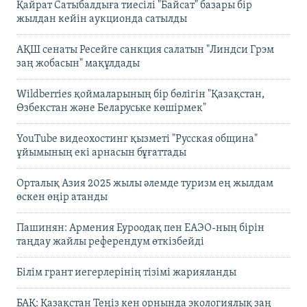
Қайрат Сатыбалдыға тиесілі "Байсат" базары бір
жылдан кейін аукционда сатылды
АҚШ сенаты Ресейге санкция салатын "Линдси Грэм
заң жобасын" мақұлдады
Wildberries қоймаларының бір бөлігін "Қазақстан,
Өзбекстан және Беларуське көшірмек"
YouTube видеохостинг қызметі "Русская община"
ұйымының екі арнасын бұғаттады
Орталық Азия 2025 жылы әлемде туризм ең жылдам
өскен өңір атанды
Пашинян: Армения Еуроодақ пен ЕАЭО-ның бірін
таңдау жайлы референдум өткізбейді
Білім грант иегерлерінің тізімі жарияланды
БАҚ: Қазақстан Теңіз кен орнында экологиялық заң