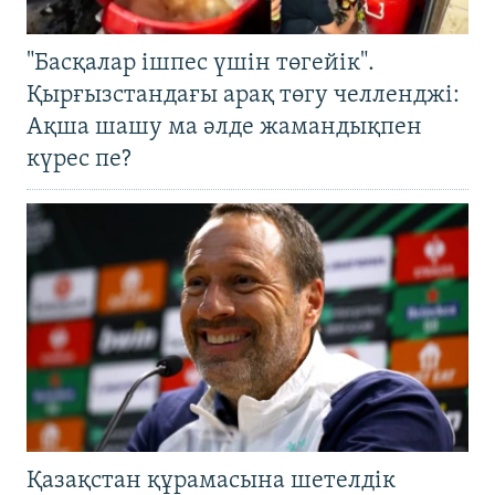
"Басқалар ішпес үшін төгейік".
Қырғызстандағы арақ төгу челленджі:
Ақша шашу ма әлде жамандықпен
күрес пе?
Қазақстан құрамасына шетелдік