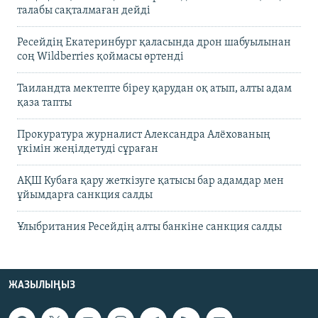
талабы сақталмаған дейді
Ресейдің Екатеринбург қаласында дрон шабуылынан
соң Wildberries қоймасы өртенді
Таиландта мектепте біреу қарудан оқ атып, алты адам
қаза тапты
Прокуратура журналист Александра Алёхованың
үкімін жеңілдетуді сұраған
АҚШ Кубаға қару жеткізуге қатысы бар адамдар мен
ұйымдарға санкция салды
Ұлыбритания Ресейдің алты банкіне санкция салды
ЖАЗЫЛЫҢЫЗ