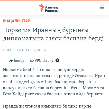
Accessibility
links
Skip
ЖАҢАЛЫҚТАР
to
ЖАҢАЛЫҚТАР
Норвегия Иранның бұрынғы
main
САЯСАТ
content
дипломатына саяси баспана берді
AZATTYQTV
Skip
to
18 ақпан 2010 жыл, 20:16
ҚАҢТАР ОҚИҒАСЫ
main
АДАМ ҚҰҚЫҚТАРЫ
Бөлісу
VPN-сіз оқу
Navigation
Skip
ӘЛЕУМЕТ
Норвегия билігі Ирандағы шерушілердің
to
жазаланғанына наразылық ретінде Ослодағы Иран
ӘЛЕМ
Search
елшілігіндегі қызметінен бас тартқан бұрынғы
АРНАЙЫ ЖОБАЛАР
консулға саяси баспана бергенін айтты. Мохаммед
Реза Хейдариге саяси баспана өткен айда берілген.
Русский
Иранда желтоқсан айындағы билікке қарсы