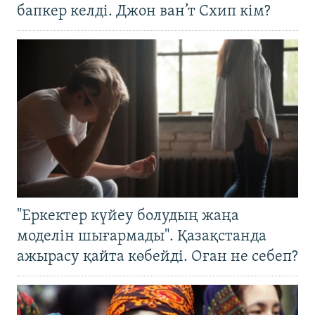
бапкер келді. Джон ван’т Схип кім?
"Еркектер күйеу болудың жаңа
моделін шығармады". Қазақстанда
ажырасу қайта көбейді. Оған не себеп?