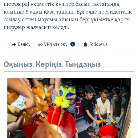
шерулерді үкіметтік күштер басып тастағанда,
ЖАЗЫЛЫҢЫЗ
кемінде 8 адам қаза тапқан. Бұл елде президенттік
сайлау өткен маусым айынан бері үкіметке қарсы
шерулер жалғасып келеді.
Басқа тілдерде
Бөлісу
VPN-сіз оқу
Follow us
Оқыңыз. Көріңіз. Тыңдаңыз