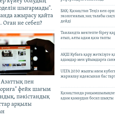
тер күйеу болудың
оделін шығармады".
БАҚ: Қазақстан Теңіз кен ор
танда ажырасу қайта
экологиялық заң талабы сақ
дейді
. Оған не себеп?
Таиландта мектепте біреу қа
атып, алты адам қаза тапты
АҚШ Кубаға қару жеткізуге қ
адамдар мен ұйымдарға сан
UEFA 2030 жылғы әлем кубог
жариялау идеясынан бас та
 Азаттық пен
ориға" фейк шағым
Қазақстанда рақымшылықпен
андық, пәкістандық
адам қамаудан босап шықты
ттар арқылы
ан