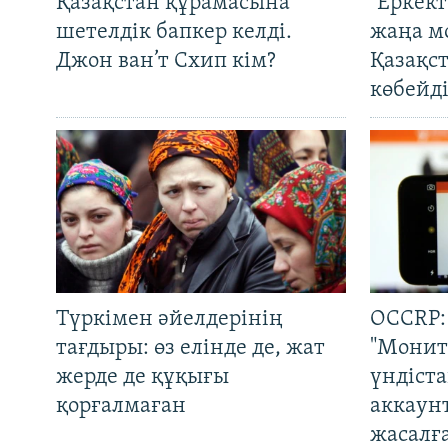
Қазақстан құрамасына
"Еркек
шетелдік бапкер келді.
жаңа м
Джон ван’т Схип кім?
Қазақс
көбейді
Түркімен әйелдерінің
OCCRP:
тағдыры: өз елінде де, жат
"Монит
жерде де құқығы
үндіст
қорғалмаған
аккаун
жасалғ