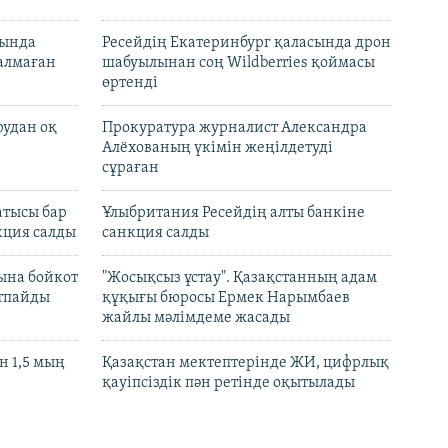
нында
Ресейдің Екатеринбург қаласында дрон
талмаған
шабуылынан соң Wildberries қоймасы
өртенді
рудан оқ
Прокуратура журналист Александра
Алёхованың үкімін жеңілдетуді
сұраған
атысы бар
Ұлыбритания Ресейдің алты банкіне
кция салды
санкция салды
ына бойкот
"Жосықсыз ұстау". Қазақстанның адам
ртпайды
құқығы бюросы Ермек Нарымбаев
жайлы мәлімдеме жасады
 1,5 мың
Қазақстан мектептерінде ЖИ, цифрлық
қауіпсіздік пән ретінде оқытылады