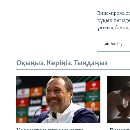
Вице-премьер
құқық негізд
ұлттық баянд
Бөлісу
Оқыңыз. Көріңіз. Тыңдаңыз