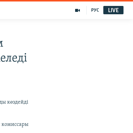
LIVE
РУС
м
еледі
ды көздейді
с комиссары