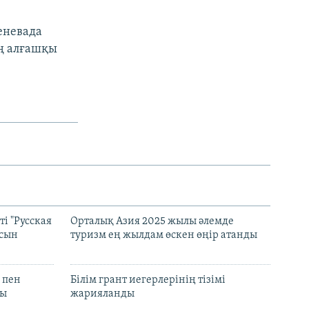
еневада
ың алғашқы
і "Русская
Орталық Азия 2025 жылы әлемде
асын
туризм ең жылдам өскен өңір атанды
 пен
Білім грант иегерлерінің тізімі
лы
жарияланды