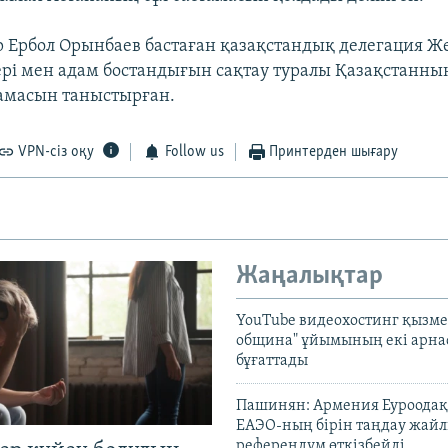
 Ербол Орынбаев бастаған қазақстандық делегация Ж
ері мен адам бостандығын сақтау туралы Қазақстанн
амасын таныстырған.
VPN-сіз оқу
Follow us
Принтерден шығару
Жаңалықтар
YouTube видеохостинг қызмет
община" ұйымының екі арн
бұғаттады
Пашинян: Армения Еуроодақ
ЕАЭО-ның бірін таңдау жай
референдум өткізбейді