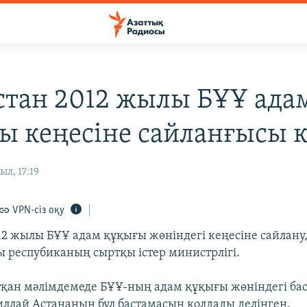
стан 2012 жылы БҰҰ ада
ы кеңесіне сайланғысы к
ыл, 17:19
VPN-сіз оқу
12 жылы БҰҰ адам құқығы жөніндегі кеңесіне сайлану
ы респубиканың сыртқы істер министрлігі.
қан мәлімдемеде БҰҰ-ның адам құқығы жөніндегі ба
ллай Астананың бұл бастамасын қолдады делінген.