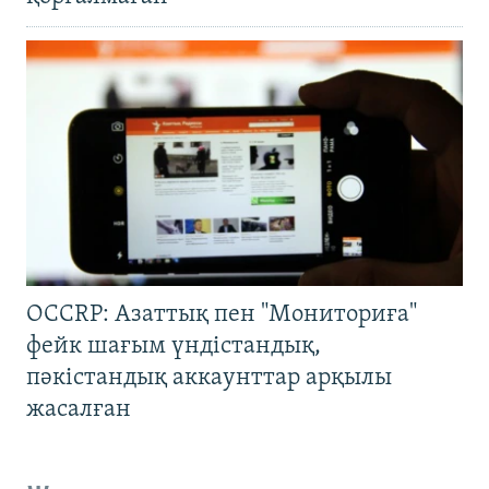
OCCRP: Азаттық пен "Мониториға"
фейк шағым үндістандық,
пәкістандық аккаунттар арқылы
жасалған