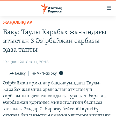
Accessibility
links
Skip
ЖАҢАЛЫҚТАР
to
ЖАҢАЛЫҚТАР
Баку: Таулы Қарабах жанындағы
main
САЯСАТ
content
атыстан 3 Әзірбайжан сарбазы
AZATTYQTV
Skip
қаза тапты
to
ҚАҢТАР ОҚИҒАСЫ
main
19 ақпан 2010 жыл, 20:18
АДАМ ҚҰҚЫҚТАРЫ
Navigation
Skip
Бөлісу
VPN-сіз оқу
ӘЛЕУМЕТ
to
Әзірбайжан армяндар бақылауындағы Таулы-
ӘЛЕМ
Search
Қарабах жанында орын алған атыстан үш
АРНАЙЫ ЖОБАЛАР
сарбазының қаза тапқандығы туралы хабарлады.
Әзірбайжан қорғаныс министрлігінің баспасөз
Русский
хатшысы Эльдар Сабироглу бейсенбі күнгі бұл
оқиғаға байланысты Армения күштерін айыптады.