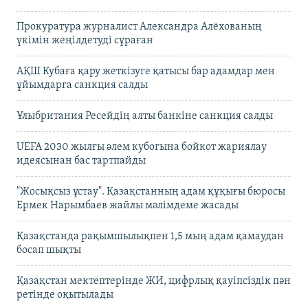
Прокуратура журналист Александра Алёхованың
үкімін жеңілдетуді сұраған
АҚШ Кубаға қару жеткізуге қатысы бар адамдар мен
ұйымдарға санкция салды
Ұлыбритания Ресейдің алты банкіне санкция салды
UEFA 2030 жылғы әлем кубогына бойкот жариялау
идеясынан бас тартпайды
"Жосықсыз ұстау". Қазақстанның адам құқығы бюросы
Ермек Нарымбаев жайлы мәлімдеме жасады
Қазақстанда рақымшылықпен 1,5 мың адам қамаудан
босап шықты
Қазақстан мектептерінде ЖИ, цифрлық қауіпсіздік пән
ретінде оқытылады