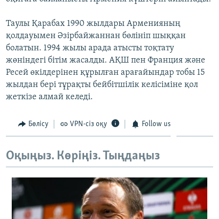
ЖАЗЫЛЫҢЫЗ
Таулы Қарабах 1990 жылдары Арменияның
қолдауымен Әзірбайжаннан бөлініп шыққан
болатын. 1994 жылы арада атысты тоқтату
Басқа тілдерде
жөніндегі бітім жасалды. АҚШ пен Франция және
Ресей өкілдерінен құрылған арағайындар тобы 15
жылдан бері тұрақты бейбітшілік келісіміне қол
жеткізе алмай келеді.
Бөлісу
VPN-сіз оқу
Follow us
Оқыңыз. Көріңіз. Тыңдаңыз