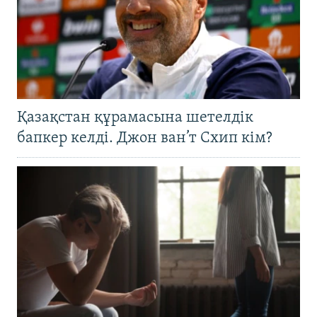
Қазақстан құрамасына шетелдік
бапкер келді. Джон ван’т Схип кім?