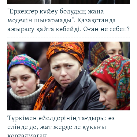
"Еркектер күйеу болудың жаңа
моделін шығармады". Қазақстанда
ажырасу қайта көбейді. Оған не себеп?
Түркімен әйелдерінің тағдыры: өз
елінде де, жат жерде де құқығы
қорғалмаған