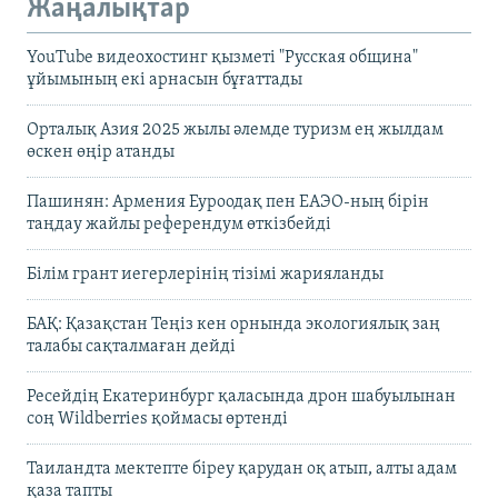
Жаңалықтар
YouTube видеохостинг қызметі "Русская община"
ұйымының екі арнасын бұғаттады
Орталық Азия 2025 жылы әлемде туризм ең жылдам
өскен өңір атанды
Пашинян: Армения Еуроодақ пен ЕАЭО-ның бірін
таңдау жайлы референдум өткізбейді
Білім грант иегерлерінің тізімі жарияланды
БАҚ: Қазақстан Теңіз кен орнында экологиялық заң
талабы сақталмаған дейді
Ресейдің Екатеринбург қаласында дрон шабуылынан
соң Wildberries қоймасы өртенді
Таиландта мектепте біреу қарудан оқ атып, алты адам
қаза тапты