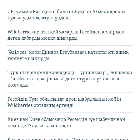
CPJ ұйымы Қазақстан билігін Лұқпан Ахмедияровты
қудалауды тоқтатуға үндеді
Wildberries негізгі қоймаларын Ресейден көшірмек
деген хабарды жоққа шығарды
"Әділ сөз" қоры Динара Егеубаеваға қатысты істі ашық
тергеуге шақырды
Түркістан өңірінде әйелдерді – "ұрғашылар", әншілерді
– "шайтанның жаршысы" деген тұрғын ұсталып, іс
қозғалды
Ресейдің Тула облысында дрон шабуылынан кейін
Wildberries орталығы өртенді
Киев пен Киев облысында Ресейдің әуе шабуылынан
кемінде 17 адам қаза тапқан