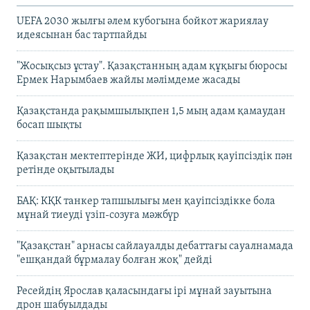
UEFA 2030 жылғы әлем кубогына бойкот жариялау
идеясынан бас тартпайды
"Жосықсыз ұстау". Қазақстанның адам құқығы бюросы
Ермек Нарымбаев жайлы мәлімдеме жасады
Қазақстанда рақымшылықпен 1,5 мың адам қамаудан
босап шықты
Қазақстан мектептерінде ЖИ, цифрлық қауіпсіздік пән
ретінде оқытылады
БАҚ: КҚК танкер тапшылығы мен қауіпсіздікке бола
мұнай тиеуді үзіп-созуға мәжбүр
"Қазақстан" арнасы сайлауалды дебаттағы сауалнамада
"ешқандай бұрмалау болған жоқ" дейді
Ресейдің Ярослав қаласындағы ірі мұнай зауытына
дрон шабуылдады