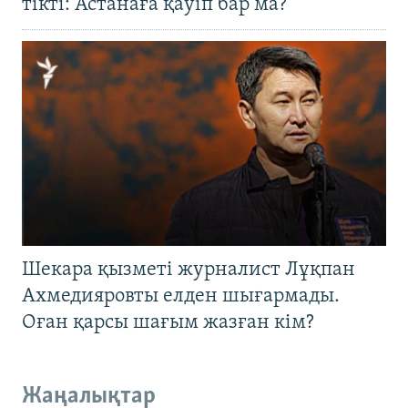
тікті: Астанаға қауіп бар ма?
Шекара қызметі журналист Лұқпан
Ахмедияровты елден шығармады.
Оған қарсы шағым жазған кім?
Жаңалықтар