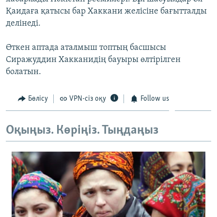
ЖАЗЫЛЫҢЫЗ
Қаидаға қатысы бар Хаккани желісіне бағытталды
делінеді.
Өткен аптада аталмыш топтың басшысы
Басқа тілдерде
Сиражуддин Хакканидің бауыры өлтірілген
болатын.
Бөлісу
VPN-сіз оқу
Follow us
Оқыңыз. Көріңіз. Тыңдаңыз