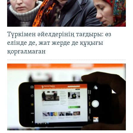
Түркімен әйелдерінің тағдыры: өз
елінде де, жат жерде де құқығы
қорғалмаған