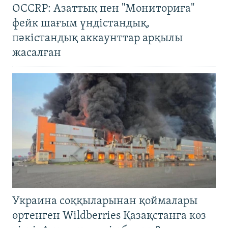
OCCRP: Азаттық пен "Мониториға"
фейк шағым үндістандық,
пәкістандық аккаунттар арқылы
жасалған
Украина соққыларынан қоймалары
өртенген Wildberries Қазақстанға көз