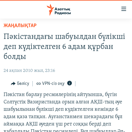
Accessibility
links
Skip
ЖАҢАЛЫҚТАР
to
ЖАҢАЛЫҚТАР
Пәкістандағы шабуылдан бүлікші
main
САЯСАТ
content
деп күдіктелген 6 адам құрбан
AZATTYQTV
Skip
болды
to
ҚАҢТАР ОҚИҒАСЫ
main
24 ақпан 2010 жыл, 23:16
АДАМ ҚҰҚЫҚТАРЫ
Navigation
Skip
Бөлісу
VPN-сіз оқу
ӘЛЕУМЕТ
to
Пәкістан барлау ресмилерінің айтуынша, бүгін
ӘЛЕМ
Search
Солтүстік Вазиристанда орын алған АҚШ-тың әуе
АРНАЙЫ ЖОБАЛАР
шабуылынан бүлікші деп күдіктелген кемінде 6
адам қаза тапқан. Ауғанстанмен шекарадағы бұл
Русский
аймаққа АҚШ әуеден үш рет соққы берді деп
хабарлады Пәкістан ресмилері. Бұл шабуылдар Әл-