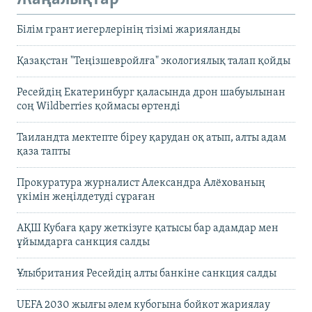
Білім грант иегерлерінің тізімі жарияланды
Қазақстан "Теңізшевройлға" экологиялық талап қойды
Ресейдің Екатеринбург қаласында дрон шабуылынан
соң Wildberries қоймасы өртенді
Таиландта мектепте біреу қарудан оқ атып, алты адам
қаза тапты
Прокуратура журналист Александра Алёхованың
үкімін жеңілдетуді сұраған
АҚШ Кубаға қару жеткізуге қатысы бар адамдар мен
ұйымдарға санкция салды
Ұлыбритания Ресейдің алты банкіне санкция салды
UEFA 2030 жылғы әлем кубогына бойкот жариялау