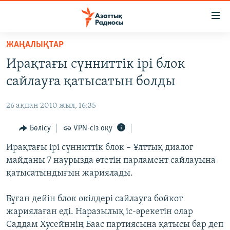
Accessibility
links
Skip
ЖАҢАЛЫҚТАР
to
ЖАҢАЛЫҚТАР
Ирақтағы сүнниттік ірі блок
main
САЯСАТ
content
сайлауға қатысатын болды
AZATTYQTV
Skip
to
26 ақпан 2010 жыл, 16:35
ҚАҢТАР ОҚИҒАСЫ
main
АДАМ ҚҰҚЫҚТАРЫ
Бөлісу
VPN-сіз оқу
Navigation
Skip
ӘЛЕУМЕТ
Ирақтағы ірі сүнниттік блок – Ұлттық диалог
to
майданы 7 наурызда өтетін парламент сайлауына
ӘЛЕМ
Search
қатысатындығын жариялады.
АРНАЙЫ ЖОБАЛАР
Бұған дейін блок өкілдері сайлауға бойкот
Русский
жариялаған еді. Наразылық іс-әрекетін олар
Саддам Хусейннің Баас партиясына қатысы бар деп