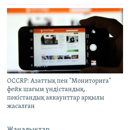
OCCRP: Азаттық пен "Мониториға"
фейк шағым үндістандық,
пәкістандық аккаунттар арқылы
жасалған
Жаңалықтар