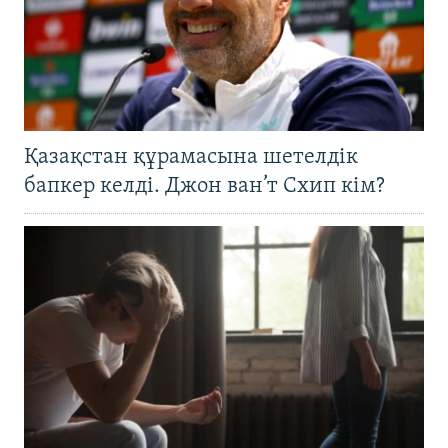
Қазақстан құрамасына шетелдік
бапкер келді. Джон ван’т Схип кім?