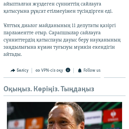
айыпталған жүздеген сүнниттің сайлауға
ЖАЗЫЛЫҢЫЗ
қатысуына рұқсат етілмеуімен түсіндірген еді.
Ұлттық диалог майданының 11 депутаты қазіргі
Басқа тілдерде
парламентте отыр. Сарапшылар сайлауға
сүнниттердің қатыспауы дауыс беру науқанының
заңдылығына күмән туғызуы мүмкін екендігін
айтады.
Бөлісу
VPN-сіз оқу
Follow us
Оқыңыз. Көріңіз. Тыңдаңыз