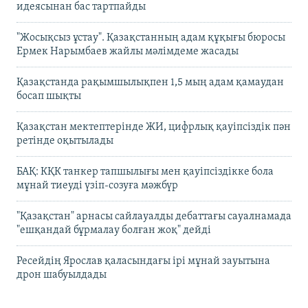
идеясынан бас тартпайды
"Жосықсыз ұстау". Қазақстанның адам құқығы бюросы
Ермек Нарымбаев жайлы мәлімдеме жасады
Қазақстанда рақымшылықпен 1,5 мың адам қамаудан
босап шықты
Қазақстан мектептерінде ЖИ, цифрлық қауіпсіздік пән
ретінде оқытылады
БАҚ: КҚК танкер тапшылығы мен қауіпсіздікке бола
мұнай тиеуді үзіп-созуға мәжбүр
"Қазақстан" арнасы сайлауалды дебаттағы сауалнамада
"ешқандай бұрмалау болған жоқ" дейді
Ресейдің Ярослав қаласындағы ірі мұнай зауытына
дрон шабуылдады