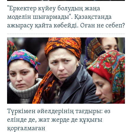
"Еркектер күйеу болудың жаңа
моделін шығармады". Қазақстанда
ажырасу қайта көбейді. Оған не себеп?
Түркімен әйелдерінің тағдыры: өз
елінде де, жат жерде де құқығы
қорғалмаған