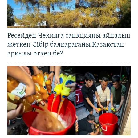
Ресейден Чехияға санкцияны айналып
жеткен Сібір балқарағайы Қазақстан
арқылы өткен бе?