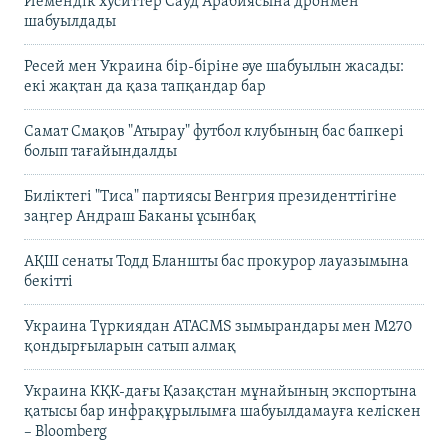
Йемендік хуситтер Сауд Арабиясына дронмен
шабуылдады
Ресей мен Украина бір-біріне әуе шабуылын жасады:
екі жақтан да қаза тапқандар бар
Самат Смақов "Атырау" футбол клубының бас бапкері
болып тағайындалды
Биліктегі "Тиса" партиясы Венгрия президенттігіне
заңгер Андраш Баканы ұсынбақ
АҚШ сенаты Тодд Бланшты бас прокурор лауазымына
бекітті
Украина Түркиядан ATACMS зымырандары мен M270
қондырғыларын сатып алмақ
Украина КҚК-дағы Қазақстан мұнайының экспортына
қатысы бар инфрақұрылымға шабуылдамауға келіскен
– Bloomberg