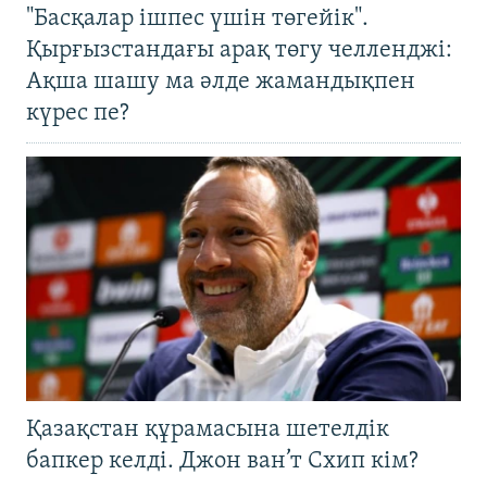
"Басқалар ішпес үшін төгейік".
Қырғызстандағы арақ төгу челленджі:
Ақша шашу ма әлде жамандықпен
күрес пе?
Қазақстан құрамасына шетелдік
бапкер келді. Джон ван’т Схип кім?