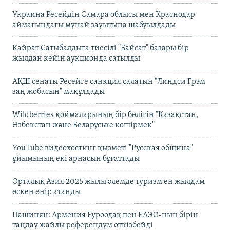
Украина Ресейдің Самара облысы мен Краснодар
аймағындағы мұнай зауытына шабуылдады
Қайрат Сатыбалдыға тиесілі "Байсат" базары бір
жылдан кейін аукционда сатылды
АҚШ сенаты Ресейге санкция салатын "Линдси Грэм
заң жобасын" мақұлдады
Wildberries қоймаларының бір бөлігін "Қазақстан,
Өзбекстан және Беларуське көшірмек"
YouTube видеохостинг қызметі "Русская община"
ұйымының екі арнасын бұғаттады
Орталық Азия 2025 жылы әлемде туризм ең жылдам
өскен өңір атанды
Пашинян: Армения Еуроодақ пен ЕАЭО-ның бірін
таңдау жайлы референдум өткізбейді