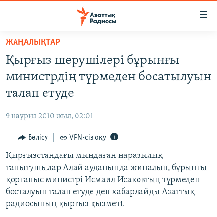
Accessibility
links
Skip
ЖАҢАЛЫҚТАР
to
ЖАҢАЛЫҚТАР
Қырғыз шерушілері бұрынғы
main
САЯСАТ
content
министрдің түрмеден босатылуын
AZATTYQTV
Skip
талап етуде
to
ҚАҢТАР ОҚИҒАСЫ
main
9 наурыз 2010 жыл, 02:01
АДАМ ҚҰҚЫҚТАРЫ
Navigation
Skip
Бөлісу
VPN-сіз оқу
ӘЛЕУМЕТ
to
Қырғызстандағы мыңдаған наразылық
ӘЛЕМ
Search
танытушылар Алай ауданында жиналып, бұрынғы
АРНАЙЫ ЖОБАЛАР
қорғаныс министрі Исмаил Исаковтың түрмеден
босталуын талап етуде деп хабарлайды Азаттық
Русский
радиосының қырғыз қызметі.