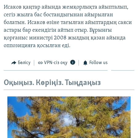
ЖАЗЫЛЫҢЫЗ
Исаков қаңтар айында жемқорлықта айыпталып,
сегіз жылға бас бостандығынан айырылған
болатын. Исаков өзіне тағылған айыптардың саяси
астары бар екендігін айтып отыр. Бұрынғы
Басқа тілдерде
қорғаныс министрі 2008 жылдың қазан айында
оппозицияға қосылған еді.
Бөлісу
VPN-сіз оқу
Follow us
Оқыңыз. Көріңіз. Тыңдаңыз