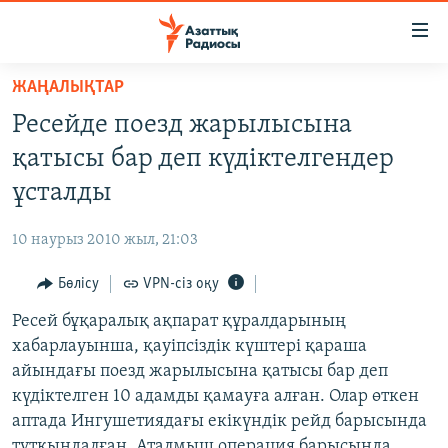
Accessibility
links
Skip
ЖАҢАЛЫҚТАР
to
ЖАҢАЛЫҚТАР
Ресейде поезд жарылысына
main
САЯСАТ
content
қатысы бар деп күдіктелгендер
AZATTYQTV
Skip
ұсталды
to
ҚАҢТАР ОҚИҒАСЫ
main
10 наурыз 2010 жыл, 21:03
АДАМ ҚҰҚЫҚТАРЫ
Navigation
Skip
Бөлісу
VPN-сіз оқу
ӘЛЕУМЕТ
to
Ресей бұқаралық ақпарат құралдарының
ӘЛЕМ
Search
хабарлауынша, қауіпсіздік күштері қараша
АРНАЙЫ ЖОБАЛАР
айындағы поезд жарылысына қатысы бар деп
күдіктелген 10 адамды қамауға алған. Олар өткен
Русский
аптада Ингушетиядағы екікүндік рейд барысында
тұтқындалған. Аталмыш операция барысында