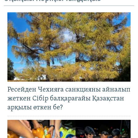
Ресейден Чехияға санкцияны айналып
жеткен Сібір балқарағайы Қазақстан
арқылы өткен бе?