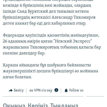
ЖАЗЫЛЫҢЫЗ
кемінде 6 бүлікшінің көзі жойылды, олардың
ішінде Саид Бурятский деп танылып кеткен
бүлікшілердің жетекшісі Александр Тихомиров
деген азамат бар еді деп хабарланып отыр.
Басқа тілдерде
Федералды қауіпсіздік қызметінің мәлімдеуінше,
26 адамның өмірін қиған "Невский Экспресс"
жарылысына Тихомировтың тобының қатысы бар
екеніне дәлелдер бар.
Қараша айындағы бұл шабуылға байланысты
жауапкершілікті шешен бүлікшілері өз мойнына
алған болатын.
Бөлісу
VPN-сіз оқу
Follow us
Оқыңыз. Көріңіз. Тыңдаңыз