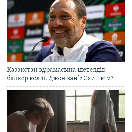
Қазақстан құрамасына шетелдік
бапкер келді. Джон ван’т Схип кім?