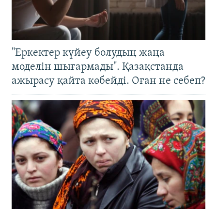
"Еркектер күйеу болудың жаңа
моделін шығармады". Қазақстанда
ажырасу қайта көбейді. Оған не себеп?