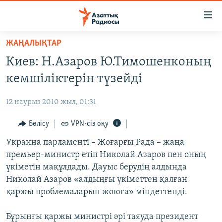
Accessibility
links
Skip
ЖАҢАЛЫҚТАР
to
ЖАҢАЛЫҚТАР
Киев: Н.Азаров Ю.Тимошенконың
main
САЯСАТ
content
кемшіліктерін түзейді
AZATTYQTV
Skip
to
12 наурыз 2010 жыл, 01:31
ҚАҢТАР ОҚИҒАСЫ
main
АДАМ ҚҰҚЫҚТАРЫ
Бөлісу
VPN-сіз оқу
Navigation
Skip
ӘЛЕУМЕТ
Украина парламенті – Жоғарғы Рада – жаңа
to
премьер-министр етіп Николай Азаров пен оның
ӘЛЕМ
Search
үкіметін мақұлдады. Дауыс берудің алдында
АРНАЙЫ ЖОБАЛАР
Николай Азаров «алдыңғы үкіметтен қалған
қаржы проблемаларын жоюға» міндеттенді.
Русский
Бұрынғы қаржы министрі әрі таяуда президент