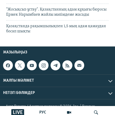
"Жосықсыз ұстау". Қазақстанның адам құқығы бюросы
Ермек Нарымбаев жайлы мәлімдеме жасады
Қазақстанда рақымшылықпен 1,5 мың адам қамаудан
босап шықты
ЖАЗЫЛЫҢЫЗ
ЖАЛПЫ МӘЛІМЕТ
НЕГІЗГІ БӨЛІМДЕР
Азат Еуропа / Азаттық радиосы © 2026, Inc. | Барлық
құқықтары қорғалған
LIVE
РУС