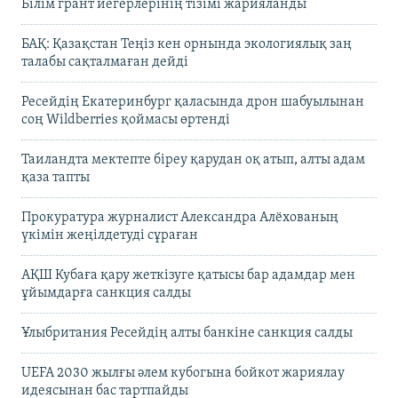
Білім грант иегерлерінің тізімі жарияланды
БАҚ: Қазақстан Теңіз кен орнында экологиялық заң
талабы сақталмаған дейді
Ресейдің Екатеринбург қаласында дрон шабуылынан
соң Wildberries қоймасы өртенді
Таиландта мектепте біреу қарудан оқ атып, алты адам
қаза тапты
Прокуратура журналист Александра Алёхованың
үкімін жеңілдетуді сұраған
АҚШ Кубаға қару жеткізуге қатысы бар адамдар мен
ұйымдарға санкция салды
Ұлыбритания Ресейдің алты банкіне санкция салды
UEFA 2030 жылғы әлем кубогына бойкот жариялау
идеясынан бас тартпайды