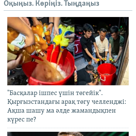
Оқыңыз. Көріңіз. Тыңдаңыз
"Басқалар ішпес үшін төгейік".
Қырғызстандағы арақ төгу челленджі:
Ақша шашу ма әлде жамандықпен
күрес пе?