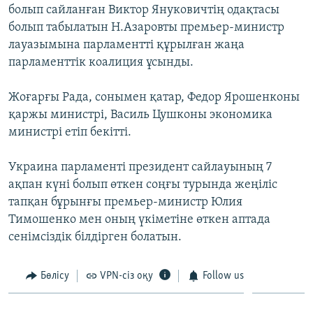
болып сайланған Виктор Януковичтің одақтасы
ЖАЗЫЛЫҢЫЗ
болып табылатын Н.Азаровты премьер-министр
лауазымына парламентті құрылған жаңа
парламенттік коалиция ұсынды.
Басқа тілдерде
Жоғарғы Рада, сонымен қатар, Федор Ярошенконы
қаржы министрі, Василь Цушконы экономика
министрі етіп бекітті.
Украина парламенті президент сайлауының 7
ақпан күні болып өткен соңғы турында жеңіліс
тапқан бұрынғы премьер-министр Юлия
Тимошенко мен оның үкіметіне өткен аптада
сенімсіздік білдірген болатын.
Бөлісу
VPN-сіз оқу
Follow us