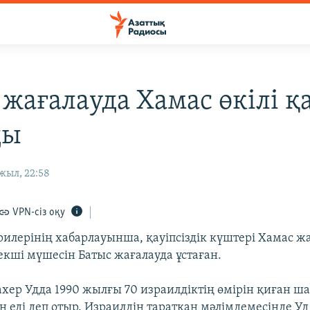
 жағалауда Хамас өкілі қ
ды
жыл, 22:58
VPN-сіз оқу
рилерінің хабарлауынша, қауіпсіздік күштері Хамас ж
кші мүшесін Батыс жағалауда ұстаған.
хер Удда 1990 жылғы 70 израилдіктің өмірін қиған ш
ен еді деп отыр. Израилдің таратқан мәлімдемесінде У