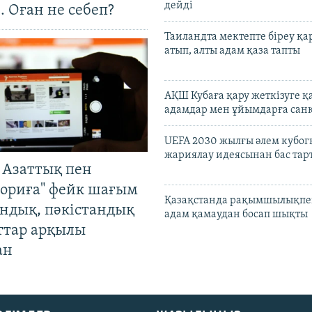
дейді
. Оған не себеп?
Таиландта мектепте біреу қа
атып, алты адам қаза тапты
АҚШ Кубаға қару жеткізуге қ
адамдар мен ұйымдарға сан
UEFA 2030 жылғы әлем кубог
жариялау идеясынан бас та
 Азаттық пен
ориға" фейк шағым
Қазақстанда рақымшылықпен
андық, пәкістандық
адам қамаудан босап шықты
ттар арқылы
ан