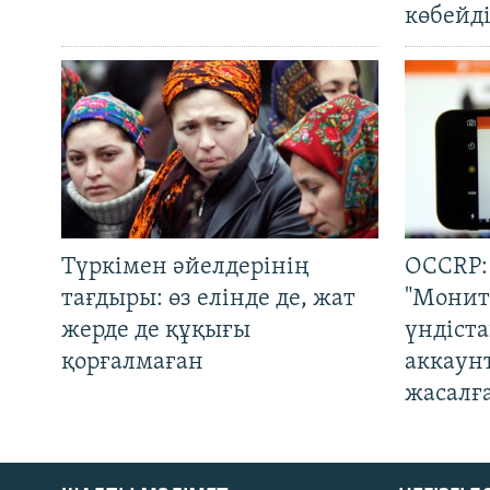
көбейді
Түркімен әйелдерінің
OCCRP:
тағдыры: өз елінде де, жат
"Монит
жерде де құқығы
үндіст
қорғалмаған
аккаун
жасалғ