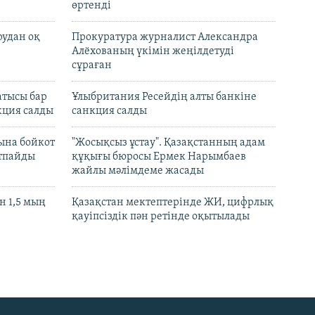
өртенді
рудан оқ
Прокуратура журналист Александра
Алёхованың үкімін жеңілдетуді
сұраған
атысы бар
Ұлыбритания Ресейдің алты банкіне
кция салды
санкция салды
ына бойкот
"Жосықсыз ұстау". Қазақстанның адам
ртпайды
құқығы бюросы Ермек Нарымбаев
жайлы мәлімдеме жасады
 1,5 мың
Қазақстан мектептерінде ЖИ, цифрлық
қауіпсіздік пән ретінде оқытылады