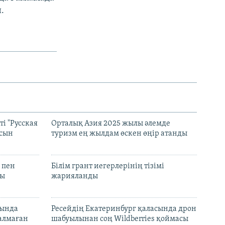
.
і "Русская
Орталық Азия 2025 жылы әлемде
асын
туризм ең жылдам өскен өңір атанды
 пен
Білім грант иегерлерінің тізімі
лы
жарияланды
нында
Ресейдің Екатеринбург қаласында дрон
талмаған
шабуылынан соң Wildberries қоймасы