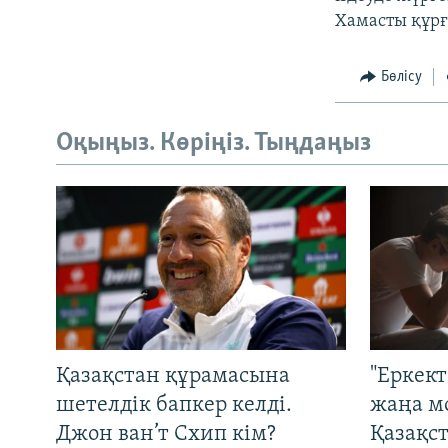
Хамасты құрға
Бөлісу
Оқыңыз. Көріңіз. Тыңдаңыз
Қазақстан құрамасына
"Еркек
шетелдік бапкер келді.
жаңа м
Джон ван’т Схип кім?
Қазақс