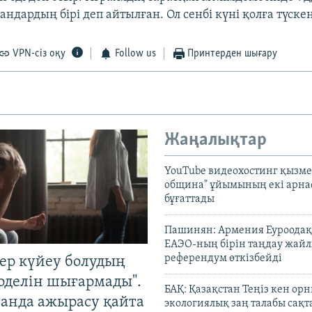
ндардың бірі деп айтылған. Ол сенбі күні қолға түскен
VPN-сіз оқу
Follow us
Принтерден шығару
Жаңалықтар
YouTube видеохостинг қызмет
община" ұйымының екі арн
бұғаттады
Пашинян: Армения Еуроодақ
ЕАЭО-ның бірін таңдау жай
референдум өткізбейді
тер күйеу болудың
оделін шығармады".
БАҚ: Қазақстан Теңіз кен ор
танда ажырасу қайта
экологиялық заң талабы сақ