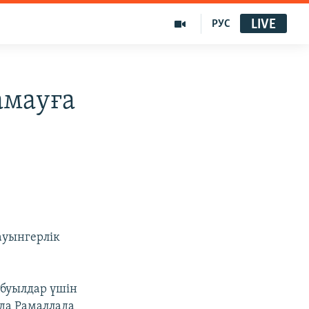
LIVE
РУС
амауға
ауынгерлік
абуылдар үшін
дда Рамаллада