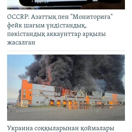
OCCRP: Азаттық пен "Мониториға"
фейк шағым үндістандық,
пәкістандық аккаунттар арқылы
жасалған
Украина соққыларынан қоймалары