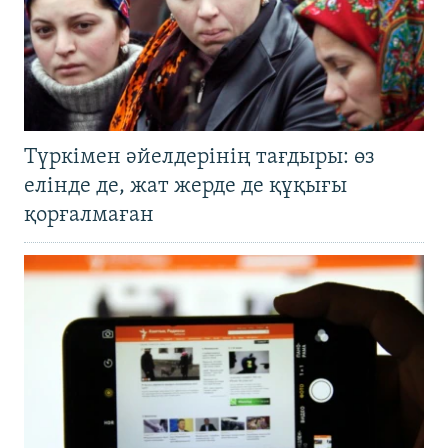
Түркімен әйелдерінің тағдыры: өз
елінде де, жат жерде де құқығы
қорғалмаған