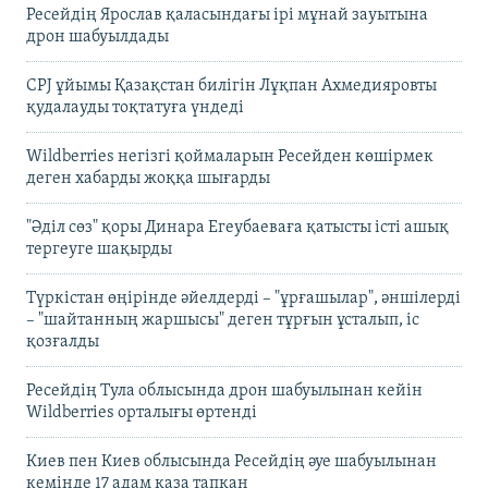
Ресейдің Ярослав қаласындағы ірі мұнай зауытына
дрон шабуылдады
CPJ ұйымы Қазақстан билігін Лұқпан Ахмедияровты
қудалауды тоқтатуға үндеді
Wildberries негізгі қоймаларын Ресейден көшірмек
деген хабарды жоққа шығарды
"Әділ сөз" қоры Динара Егеубаеваға қатысты істі ашық
тергеуге шақырды
Түркістан өңірінде әйелдерді – "ұрғашылар", әншілерді
– "шайтанның жаршысы" деген тұрғын ұсталып, іс
қозғалды
Ресейдің Тула облысында дрон шабуылынан кейін
Wildberries орталығы өртенді
Киев пен Киев облысында Ресейдің әуе шабуылынан
кемінде 17 адам қаза тапқан