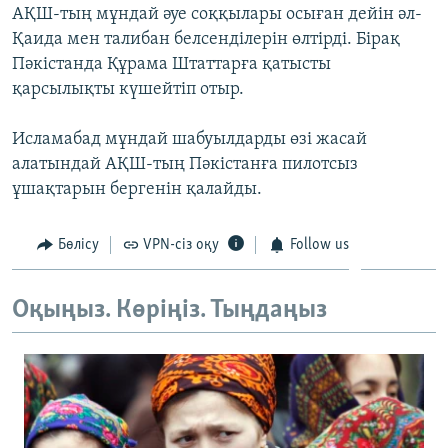
АҚШ-тың мұндай әуе соққылары осыған дейін әл-
ЖАЗЫЛЫҢЫЗ
Қаида мен талибан белсенділерін өлтірді. Бірақ
Пәкістанда Құрама Штаттарға қатысты
қарсылықты күшейтіп отыр.
Басқа тілдерде
Исламабад мұндай шабуылдарды өзі жасай
алатындай АҚШ-тың Пәкістанға пилотсыз
ұшақтарын бергенін қалайды.
Бөлісу
VPN-сіз оқу
Follow us
Оқыңыз. Көріңіз. Тыңдаңыз