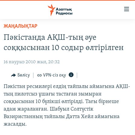
Accessibility
links
Skip
ЖАҢАЛЫҚТАР
to
ЖАҢАЛЫҚТАР
Пәкістанда АҚШ-тың әуе
main
САЯСАТ
content
соққысынан 10 содыр өлтірілген
AZATTYQTV
Skip
to
16 наурыз 2010 жыл, 20:32
ҚАҢТАР ОҚИҒАСЫ
main
АДАМ ҚҰҚЫҚТАРЫ
Бөлісу
VPN-сіз оқу
Navigation
Skip
ӘЛЕУМЕТ
Пәкістан ресмилері елдің тайпалы аймағына АҚШ-
to
тың пилотсыз ұшағы тастаған зымыран
ӘЛЕМ
Search
соққысынан 10 бүлікші өлтірілді. Тағы бірнеше
АРНАЙЫ ЖОБАЛАР
адам жараланған. Шабуыл Солтүстік
Вазиристанның тайпалы Датта Хейл аймағына
Русский
жасалды.