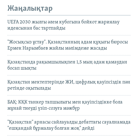
Жаңалықтар
UEFA 2030 жылғы әлем кубогына бойкот жариялау
идеясынан бас тартпайды
"Жосықсыз ұстау". Қазақстанның адам құқығы бюросы
Ермек Нарымбаев жайлы мәлімдеме жасады
Қазақстанда рақымшылықпен 1,5 мың адам қамаудан
босап шықты
Қазақстан мектептерінде ЖИ, цифрлық қауіпсіздік пән
ретінде оқытылады
БАҚ: КҚК танкер тапшылығы мен қауіпсіздікке бола
мұнай тиеуді үзіп-созуға мәжбүр
"Қазақстан" арнасы сайлауалды дебаттағы сауалнамада
"ешқандай бұрмалау болған жоқ" дейді