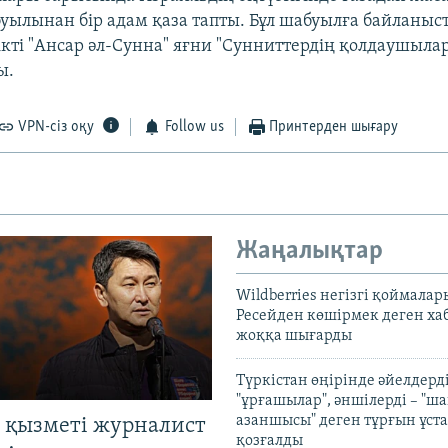
ылынан бір адам қаза тапты. Бұл шабуылға байланыс
кті "Ансар әл-Сунна" яғни "Сунниттердің қолдаушылар
ы.
VPN-сіз оқу
Follow us
Принтерден шығару
Жаңалықтар
Wildberries негізгі қоймала
Ресейден көшірмек деген ха
жоққа шығарды
Түркістан өңірінде әйелдерді
"ұрғашылар", әншілерді – "
азаншысы" деген тұрғын ұста
 қызметі журналист
қозғалды