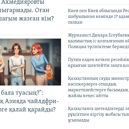
 Ахмедияровты
шығармады. Оған
Киев пен Киев облысында Рес
шабуылынан кемінде 17 адам
шағым жазған кім?
тапқан
Журналист Динара Егеубаева
қылмыстық іс қозғалғанын а
Полиция түсініктеме бермеді
Путин елден кеткен ресейлі
құқығын шектейтін заңға қо
Қазақстанның сауда министр
кәсіпкерлерге отандық
маркетплейстерге басымдық
бала туасың?":
жайлы кеңес айтты
қ Азияда чайлдфри-
рге қалай қарайды?
Қазақстанға шетелдіктерді 
рұқсатпен кіргізу жобасы та
ұсынылды