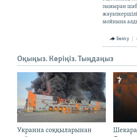
зымыран шабу
жауапкершілі
мойнына алд
Бөлісу
Оқыңыз. Көріңіз. Тыңдаңыз
Украина соққыларынан
Шекара