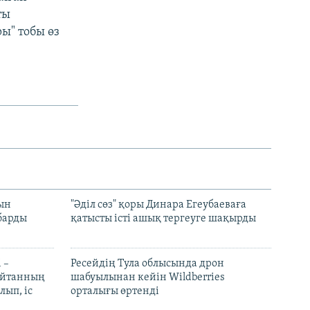
ты
ы" тобы өз
рын
"Әділ сөз" қоры Динара Егеубаеваға
барды
қатысты істі ашық тергеуге шақырды
 –
Ресейдің Тула облысында дрон
шайтанның
шабуылынан кейін Wildberries
лып, іс
орталығы өртенді