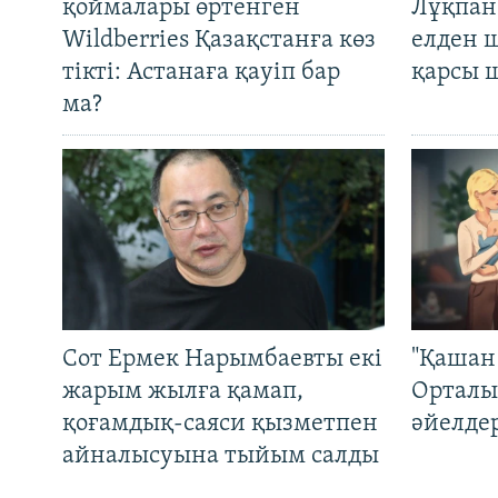
қоймалары өртенген
Лұқпан
Wildberries Қазақстанға көз
елден 
тікті: Астанаға қауіп бар
қарсы 
ма?
Сот Ермек Нарымбаевты екі
"Қашан 
жарым жылға қамап,
Орталы
қоғамдық-саяси қызметпен
әйелде
айналысуына тыйым салды