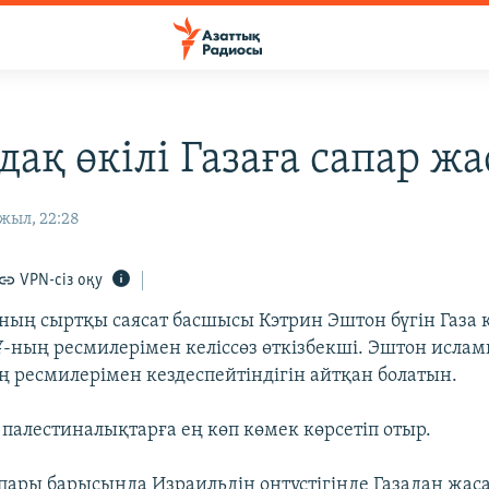
ақ өкілі Газаға сапар жа
жыл, 22:28
VPN-сіз оқу
ның сыртқы саясат басшысы Кэтрин Эштон бүгін Газа 
Ұ-ның ресмилерімен келіссөз өткізбекші. Эштон исла
 ресмилерімен кездеспейтіндігін айтқан болатын.
 палестиналықтарға ең көп көмек көрсетіп отыр.
ары барысында Израильдің оңтүстігінде Газадан жас