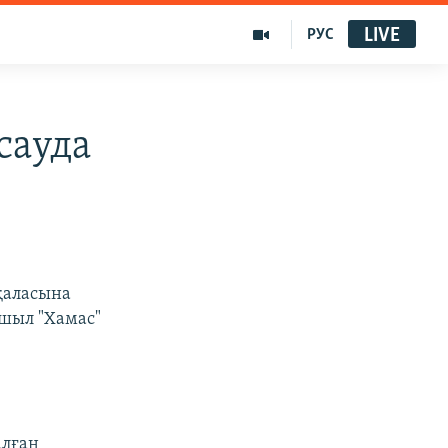
LIVE
РУС
сауда
қаласына
мшыл "Хамас"
алған