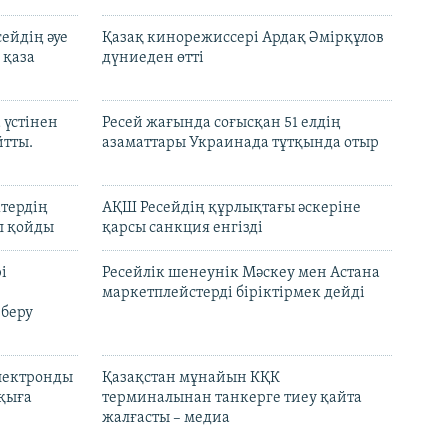
ейдің әуе
Қазақ кинорежиссері Ардақ Әмірқұлов
 қаза
дүниеден өтті
 үстінен
Ресей жағында соғысқан 51 елдің
йтты.
азаматтары Украинада тұтқында отыр
ктердің
АҚШ Ресейдің құрлықтағы әскеріне
л қойды
қарсы санкция енгізді
і
Ресейлік шенеунік Мәскеу мен Астана
маркетплейстерді біріктірмек дейді
 беру
электронды
Қазақстан мұнайын КҚК
лқыға
терминалынан танкерге тиеу қайта
жалғасты – медиа