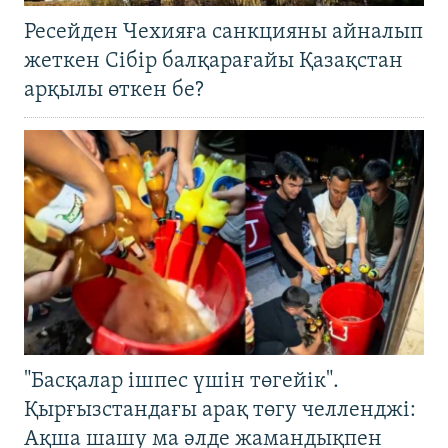
Ресейден Чехияға санкцияны айналып
жеткен Сібір балқарағайы Қазақстан
арқылы өткен бе?
"Басқалар ішпес үшін төгейік".
Қырғызстандағы арақ төгу челленджі:
Ақша шашу ма әлде жамандықпен