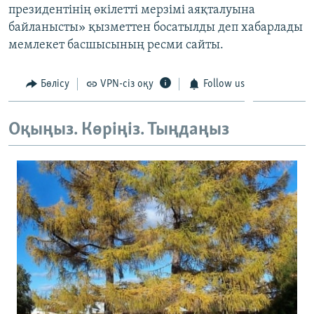
президентінің өкілетті мерзімі аяқталуына
ЖАЗЫЛЫҢЫЗ
байланысты» қызметтен босатылды деп хабарлады
мемлекет басшысының ресми сайты.
Басқа тілдерде
Бөлісу
VPN-сіз оқу
Follow us
Оқыңыз. Көріңіз. Тыңдаңыз