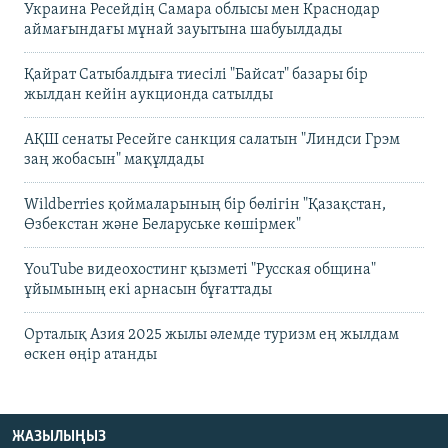
Украина Ресейдің Самара облысы мен Краснодар
аймағындағы мұнай зауытына шабуылдады
Қайрат Сатыбалдыға тиесілі "Байсат" базары бір
жылдан кейін аукционда сатылды
АҚШ сенаты Ресейге санкция салатын "Линдси Грэм
заң жобасын" мақұлдады
Wildberries қоймаларының бір бөлігін "Қазақстан,
Өзбекстан және Беларуське көшірмек"
YouTube видеохостинг қызметі "Русская община"
ұйымының екі арнасын бұғаттады
Орталық Азия 2025 жылы әлемде туризм ең жылдам
өскен өңір атанды
ЖАЗЫЛЫҢЫЗ