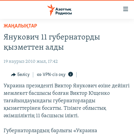
Accessibility
links
Skip
ЖАҢАЛЫҚТАР
to
ЖАҢАЛЫҚТАР
Янукович 11 губернаторды
main
САЯСАТ
content
қызметтен алды
AZATTYQTV
Skip
to
19 наурыз 2010 жыл, 17:42
ҚАҢТАР ОҚИҒАСЫ
main
АДАМ ҚҰҚЫҚТАРЫ
Бөлісу
VPN-сіз оқу
Navigation
Skip
ӘЛЕУМЕТ
Украина президенті Виктор Янукович өзіне дейінгі
to
мемлекет басшысы болған Виктор Ющенко
ӘЛЕМ
Search
тағайындауындағы губернаторларды
АРНАЙЫ ЖОБАЛАР
қызметтерінен босатты. Тізімге облыстық
әкімшіліктің 11 басшысы ілікті.
Русский
Губернаторлардың барлығы «Украина