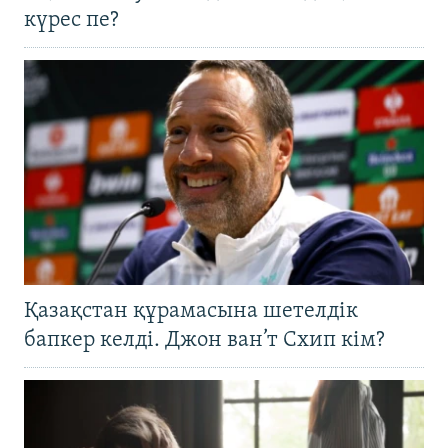
күрес пе?
Қазақстан құрамасына шетелдік
бапкер келді. Джон ван’т Схип кім?