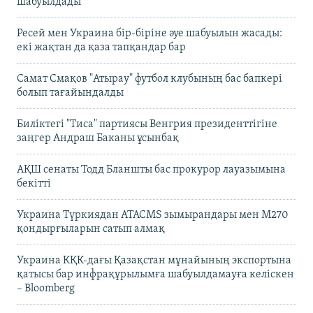
шабуылдады
Ресей мен Украина бір-біріне әуе шабуылын жасады:
екі жақтан да қаза тапқандар бар
Самат Смақов "Атырау" футбол клубының бас бапкері
болып тағайындалды
Биліктегі "Тиса" партиясы Венгрия президенттігіне
заңгер Андраш Баканы ұсынбақ
АҚШ сенаты Тодд Бланшты бас прокурор лауазымына
бекітті
Украина Түркиядан ATACMS зымырандары мен M270
қондырғыларын сатып алмақ
Украина КҚК-дағы Қазақстан мұнайының экспортына
қатысы бар инфрақұрылымға шабуылдамауға келіскен
– Bloomberg