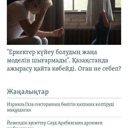
"Еркектер күйеу болудың жаңа
моделін шығармады". Қазақстанда
ажырасу қайта көбейді. Оған не себеп?
Жаңалықтар
Израиль Газа секторының бөлігін қалпына келтіруді
мақұлдаған
Йемендік хуситтер Сауд Арабиясына дронмен