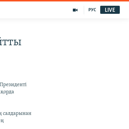
LIVE
РУС
йтты
 Президенті
Ақорда
ің салдарынан
ең