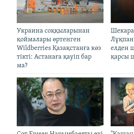
Украина соққыларынан
Шекара
қоймалары өртенген
Лұқпан
Wildberries Қазақстанға көз
елден 
тікті: Астанаға қауіп бар
қарсы 
ма?