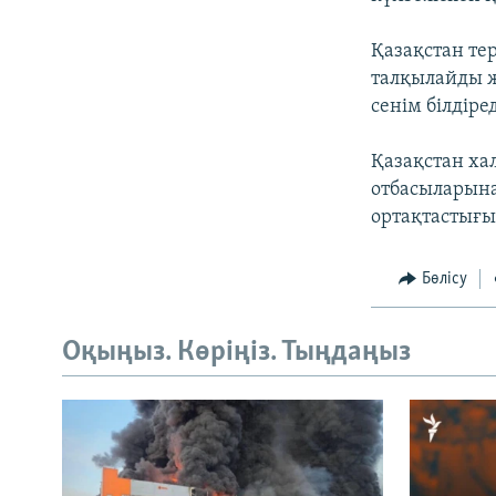
Қазақстан те
талқылайды ж
сенім білдіред
Қазақстан ха
отбасыларын
ортақтастығы
Бөлісу
Оқыңыз. Көріңіз. Тыңдаңыз