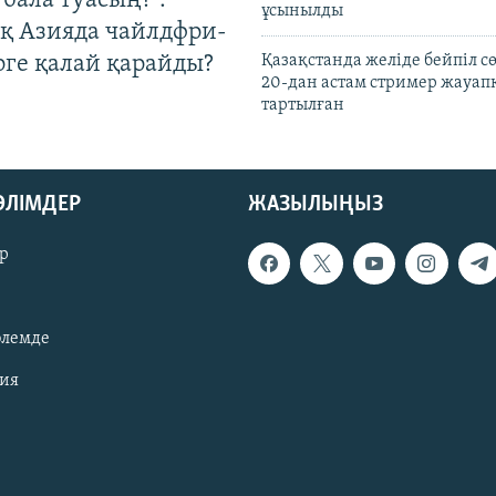
бала туасың?":
ұсынылды
қ Азияда чайлдфри-
рге қалай қарайды?
Қазақстанда желіде бейпіл с
20-дан астам стример жауап
тартылған
БӨЛІМДЕР
ЖАЗЫЛЫҢЫЗ
р
әлемде
зия