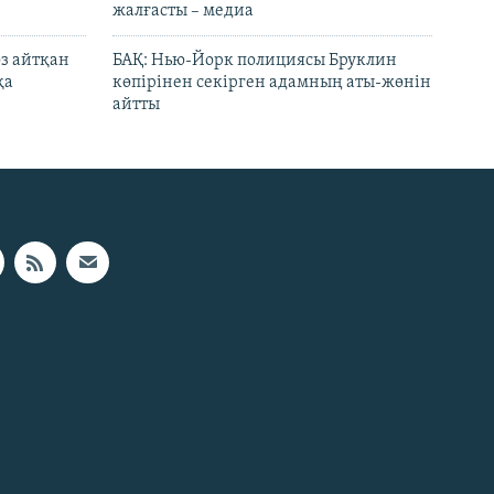
жалғасты – медиа
өз айтқан
БАҚ: Нью-Йорк полициясы Бруклин
қа
көпірінен секірген адамның аты-жөнін
айтты