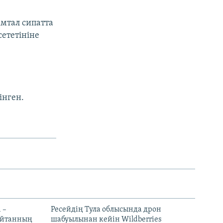
мтал сипатта
ететініне
інген.
 –
Ресейдің Тула облысында дрон
шайтанның
шабуылынан кейін Wildberries