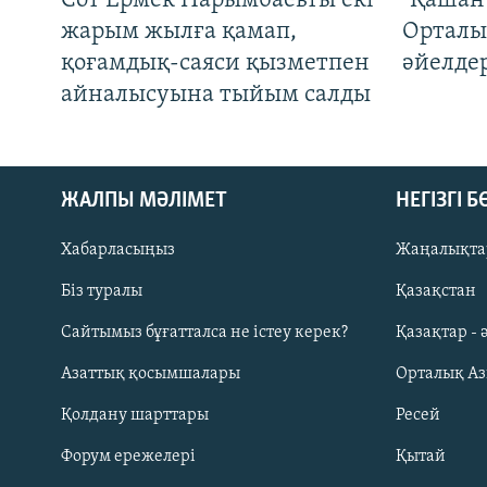
Сот Ермек Нарымбаевты екі
"Қашан 
жарым жылға қамап,
Орталы
қоғамдық-саяси қызметпен
әйелде
айналысуына тыйым салды
ЖАЛПЫ МӘЛІМЕТ
НЕГІЗГІ 
Хабарласыңыз
Жаңалықта
Біз туралы
Қазақстан
Русский
Сайтымыз бұғатталса не істеу керек?
Қазақтар - 
Азаттық қосымшалары
Орталық А
ЖАЗЫЛЫҢЫЗ
Қолдану шарттары
Ресей
Форум ережелері
Қытай