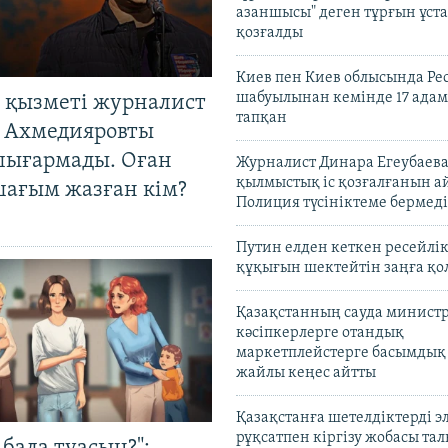
азаншысы" деген тұрғын ұста
қозғалды
Киев пен Киев облысында Рес
шабуылынан кемінде 17 адам
 қызметі журналист
тапқан
 Ахмедияровты
шығармады. Оған
Журналист Динара Егеубаева
қылмыстық іс қозғалғанын а
шағым жазған кім?
Полиция түсініктеме бермеді
Путин елден кеткен ресейлі
құқығын шектейтін заңға қо
Қазақстанның сауда министр
кәсіпкерлерге отандық
маркетплейстерге басымдық
жайлы кеңес айтты
Қазақстанға шетелдіктерді 
рұқсатпен кіргізу жобасы та