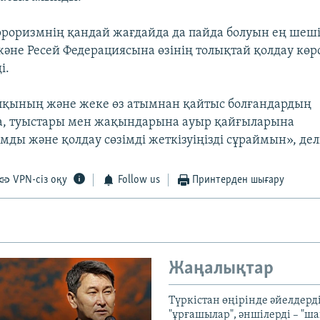
рроризмнің қандай жағдайда да пайда болуын ең шеші
әне Ресей Федерациясына өзінің толықтай қолдау көрс
і.
лқының және жеке өз атымнан қайтыс болғандардың
а, туыстары мен жақындарына ауыр қайғыларына
мды және қолдау сөзімді жеткізуіңізді сұраймын», дел
VPN-сіз оқу
Follow us
Принтерден шығару
Жаңалықтар
Түркістан өңірінде әйелдерді
"ұрғашылар", әншілерді – "