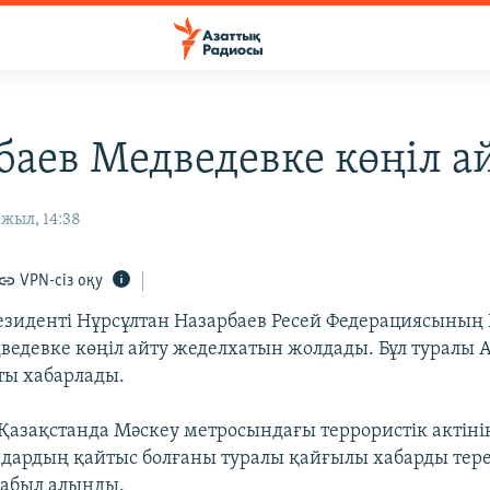
баев Медведевке көңіл а
жыл, 14:38
VPN-сіз оқу
езиденті Нұрсұлтан Назарбаев Ресей Федерациясының
едевке көңіл айту жеделхатын жолдады. Бұл туралы 
ты хабарлады.
Қазақстанда Мәскеу метросындағы террористік актін
ндардың қайтыс болғаны туралы қайғылы хабарды тер
қабыл алынды.