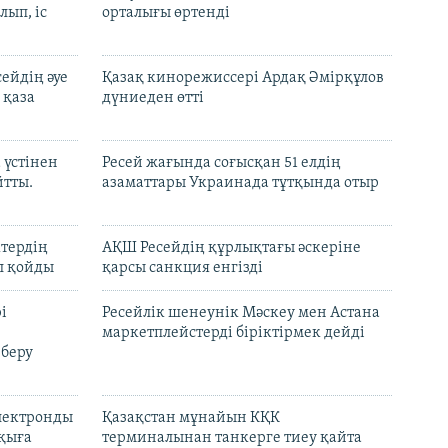
лып, іс
орталығы өртенді
ейдің әуе
Қазақ кинорежиссері Ардақ Әмірқұлов
 қаза
дүниеден өтті
 үстінен
Ресей жағында соғысқан 51 елдің
йтты.
азаматтары Украинада тұтқында отыр
ктердің
АҚШ Ресейдің құрлықтағы әскеріне
л қойды
қарсы санкция енгізді
і
Ресейлік шенеунік Мәскеу мен Астана
маркетплейстерді біріктірмек дейді
 беру
электронды
Қазақстан мұнайын КҚК
лқыға
терминалынан танкерге тиеу қайта