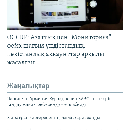
OCCRP: Азаттық пен "Мониториға"
фейк шағым үндістандық,
пәкістандық аккаунттар арқылы
жасалған
Жаңалықтар
Пашинян: Армения Еуроодақ пен ЕАЭО-ның бірін
таңдау жайлы референдум өткізбейді
Білім грант иегерлерінің тізімі жарияланды