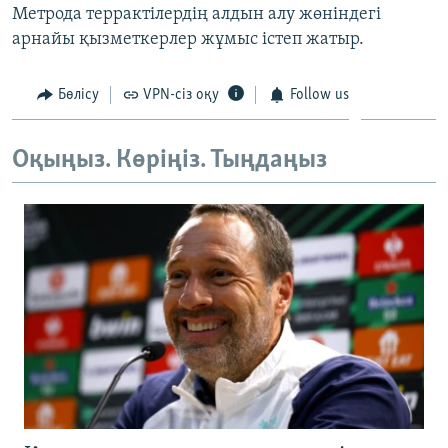
Метрода террактілердің алдын алу жөніндегі
ЖАЗЫЛЫҢЫЗ
арнайы қызметкерлер жұмыс істеп жатыр.
Бөлісу
VPN-сіз оқу
Follow us
Басқа тілдерде
Оқыңыз. Көріңіз. Тыңдаңыз