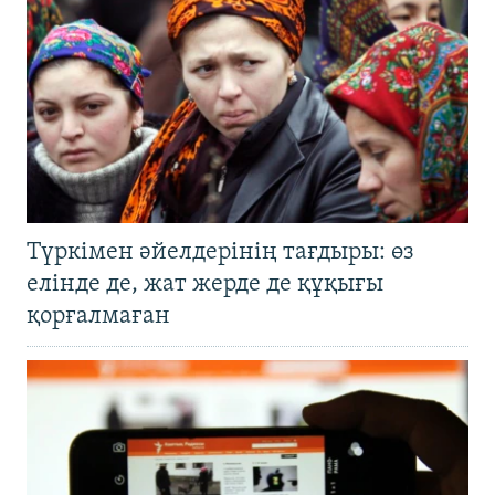
Түркімен әйелдерінің тағдыры: өз
елінде де, жат жерде де құқығы
қорғалмаған