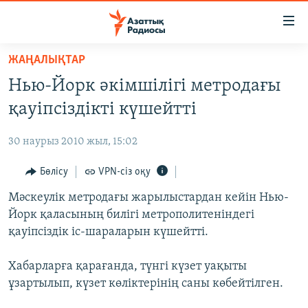
Accessibility
links
Skip
ЖАҢАЛЫҚТАР
to
ЖАҢАЛЫҚТАР
Нью-Йорк әкімшілігі метродағы
main
САЯСАТ
content
қауіпсіздікті күшейтті
AZATTYQTV
Skip
to
30 наурыз 2010 жыл, 15:02
ҚАҢТАР ОҚИҒАСЫ
main
АДАМ ҚҰҚЫҚТАРЫ
Бөлісу
VPN-сіз оқу
Navigation
Skip
ӘЛЕУМЕТ
Мәскеулік метродағы жарылыстардан кейін Нью-
to
Йорк қаласының билігі метрополитеніндегі
ӘЛЕМ
Search
қауіпсіздік іс-шараларын күшейтті.
АРНАЙЫ ЖОБАЛАР
Хабарларға қарағанда, түнгі күзет уақыты
Русский
ұзартылып, күзет көліктерінің саны көбейтілген.