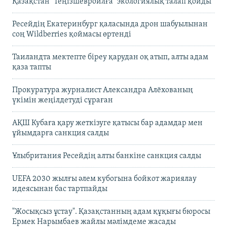
Қазақстан "Теңізшевройлға" экологиялық талап қойды
Ресейдің Екатеринбург қаласында дрон шабуылынан
соң Wildberries қоймасы өртенді
Таиландта мектепте біреу қарудан оқ атып, алты адам
қаза тапты
Прокуратура журналист Александра Алёхованың
үкімін жеңілдетуді сұраған
АҚШ Кубаға қару жеткізуге қатысы бар адамдар мен
ұйымдарға санкция салды
Ұлыбритания Ресейдің алты банкіне санкция салды
UEFA 2030 жылғы әлем кубогына бойкот жариялау
идеясынан бас тартпайды
"Жосықсыз ұстау". Қазақстанның адам құқығы бюросы
Ермек Нарымбаев жайлы мәлімдеме жасады