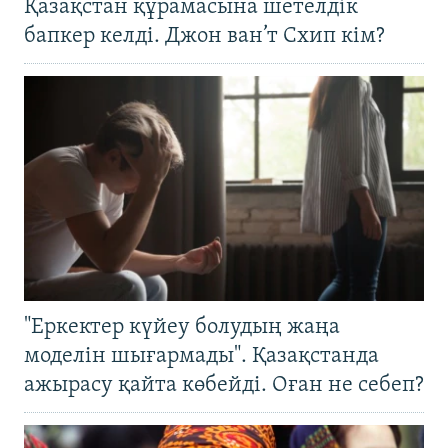
Қазақстан құрамасына шетелдік
бапкер келді. Джон ван’т Схип кім?
"Еркектер күйеу болудың жаңа
моделін шығармады". Қазақстанда
ажырасу қайта көбейді. Оған не себеп?