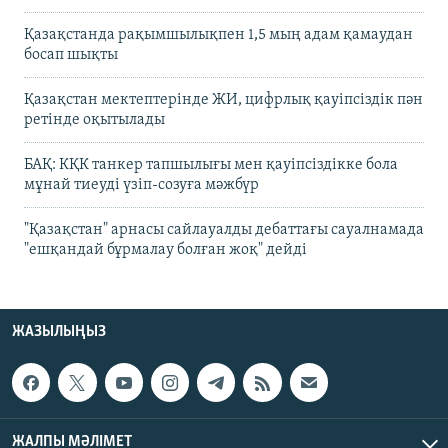
Қазақстанда рақымшылықпен 1,5 мың адам қамаудан
босап шықты
Қазақстан мектептерінде ЖИ, цифрлық қауіпсіздік пән
ретінде оқытылады
БАҚ: КҚК танкер тапшылығы мен қауіпсіздікке бола
мұнай тиеуді үзіп-созуға мәжбүр
"Қазақстан" арнасы сайлауалды дебаттағы сауалнамада
"ешқандай бұрмалау болған жоқ" дейді
ЖАЗЫЛЫҢЫЗ
ЖАЛПЫ МӘЛІМЕТ