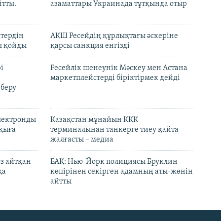
йтты.
азаматтары Украинада тұтқында отыр
ктердің
АҚШ Ресейдің құрлықтағы әскеріне
л қойды
қарсы санкция енгізді
і
Ресейлік шенеунік Мәскеу мен Астана
маркетплейстерді біріктірмек дейді
 беру
электронды
Қазақстан мұнайын КҚК
лқыға
терминалынан танкерге тиеу қайта
жалғасты – медиа
өз айтқан
БАҚ: Нью-Йорк полициясы Бруклин
қа
көпірінен секірген адамның аты-жөнін
айтты