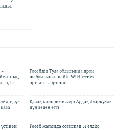
ылды.
 –
Ресейдің Тула облысында дрон
шайтанның
шабуылынан кейін Wildberries
лып, іс
орталығы өртенді
ейдің әуе
Қазақ кинорежиссері Ардақ Әмірқұлов
 қаза
дүниеден өтті
 үстінен
Ресей жағында соғысқан 51 елдің