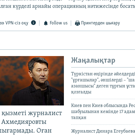
лған күрделі арнайы операцияның нәтижесінде босат
VPN-сіз оқу
Follow us
Принтерден шығару
Жаңалықтар
Түркістан өңірінде әйелдерді
"ұрғашылар", әншілерді – "
азаншысы" деген тұрғын ұста
қозғалды
Киев пен Киев облысында Рес
шабуылынан кемінде 17 адам
 қызметі журналист
тапқан
 Ахмедияровты
шығармады. Оған
Журналист Динара Егеубаева