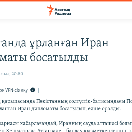
танда ұрланған Иран
маты босатылды
 жыл, 20:50
VPN-сіз оқу
 қарашасында Пәкістанның солтүстік-батысындағы П
ланған Иран дипломаты босатылып, еліне оралды.
арнасы хабарлағандай, Иранның сауда атташесі болы
ен Хешматолла Аттарзаде – барлау қызметкерлерінің