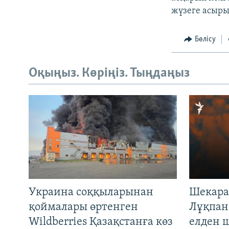
жүзеге асыры
Бөлісу
Оқыңыз. Көріңіз. Тыңдаңыз
Украина соққыларынан
Шекара
қоймалары өртенген
Лұқпан
Wildberries Қазақстанға көз
елден 