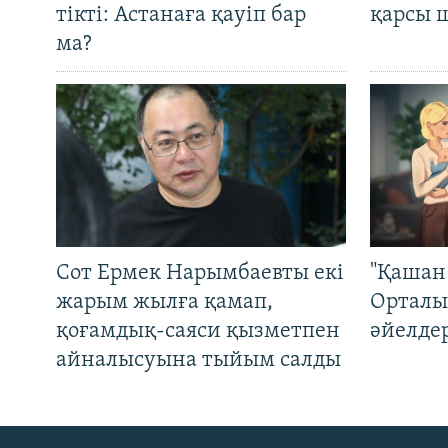
тікті: Астанаға қауіп бар
қарсы 
ма?
Сот Ермек Нарымбаевты екі
"Қашан 
жарым жылға қамап,
Орталы
қоғамдық-саяси қызметпен
әйелде
айналысуына тыйым салды