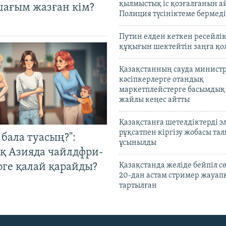
қылмыстық іс қозғалғанын а
шағым жазған кім?
Полиция түсініктеме бермеді
Путин елден кеткен ресейлі
құқығын шектейтін заңға қо
Қазақстанның сауда министр
кәсіпкерлерге отандық
маркетплейстерге басымдық
жайлы кеңес айтты
Қазақстанға шетелдіктерді 
рұқсатпен кіргізу жобасы та
бала туасың?":
ұсынылды
қ Азияда чайлдфри-
рге қалай қарайды?
Қазақстанда желіде бейпіл с
20-дан астам стример жауап
тартылған