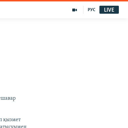
LIVE
РУС
ешавар
п қызмет
 қатысуымен