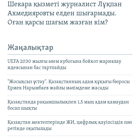
Шекара қызметі журналист Лұқпан
Ахмедияровты елден шығармады.
Оған қарсы шағым жазған кім?
Жаңалықтар
UEFA 2030 жылғы әлем кубогына бойкот жариялау
идеясынан бас тартпайды
"Жосықсыз ұстау". Қазақстанның адам құқығы бюросы
Ермек Нарымбаев жайлы мәлімдеме жасады
Қазақстанда рақымшылықпен 1,5 мың адам қамаудан
босап шықты
Қазақстан мектептерінде ЖИ, цифрлық қауіпсіздік пән
ретінде оқытылады