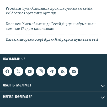
Ресейдің Тула облысында дрон шабуылынан кейін
Wildberries орталығы өртенді
Киев пен Киев облысында Ресейдің әуе шабуылынан
кемінде 17 адам қаза тапқан
Қазақ кинорежиссері Ардақ Әмірқұлов дүниеден өтті
ЖАЗЫЛЫҢЫЗ
ЖАЛПЫ МӘЛІМЕТ
НЕГІЗГІ БӨЛІМДЕР