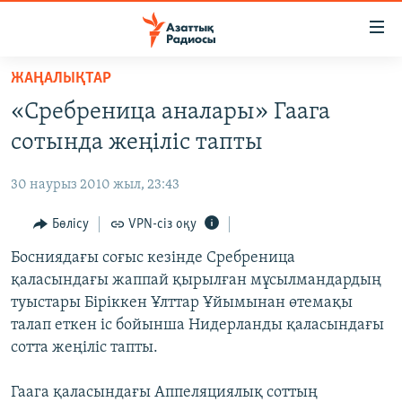
Accessibility
links
Skip
ЖАҢАЛЫҚТАР
to
ЖАҢАЛЫҚТАР
«Сребреница аналары» Гаага
main
САЯСАТ
content
сотында жеңіліс тапты
AZATTYQTV
Skip
to
30 наурыз 2010 жыл, 23:43
ҚАҢТАР ОҚИҒАСЫ
main
АДАМ ҚҰҚЫҚТАРЫ
Бөлісу
VPN-сіз оқу
Navigation
Skip
ӘЛЕУМЕТ
Босниядағы соғыс кезінде Сребреница
to
қаласындағы жаппай қырылған мұсылмандардың
ӘЛЕМ
Search
туыстары Біріккен Ұлттар Ұйымынан өтемақы
АРНАЙЫ ЖОБАЛАР
талап еткен іс бойынша Нидерланды қаласындағы
сотта жеңіліс тапты.
Русский
Гаага қаласындағы Аппеляциялық соттың