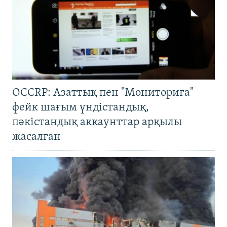
OCCRP: Азаттық пен "Мониториға"
фейк шағым үндістандық,
пәкістандық аккаунттар арқылы
жасалған