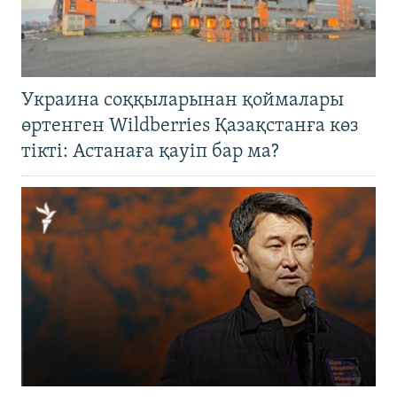
Украина соққыларынан қоймалары
өртенген Wildberries Қазақстанға көз
тікті: Астанаға қауіп бар ма?