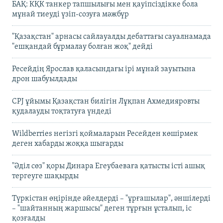
БАҚ: КҚК танкер тапшылығы мен қауіпсіздікке бола
мұнай тиеуді үзіп-созуға мәжбүр
"Қазақстан" арнасы сайлауалды дебаттағы сауалнамада
"ешқандай бұрмалау болған жоқ" дейді
Ресейдің Ярослав қаласындағы ірі мұнай зауытына
дрон шабуылдады
CPJ ұйымы Қазақстан билігін Лұқпан Ахмедияровты
қудалауды тоқтатуға үндеді
Wildberries негізгі қоймаларын Ресейден көшірмек
деген хабарды жоққа шығарды
"Әділ сөз" қоры Динара Егеубаеваға қатысты істі ашық
тергеуге шақырды
Түркістан өңірінде әйелдерді – "ұрғашылар", әншілерді
– "шайтанның жаршысы" деген тұрғын ұсталып, іс
қозғалды