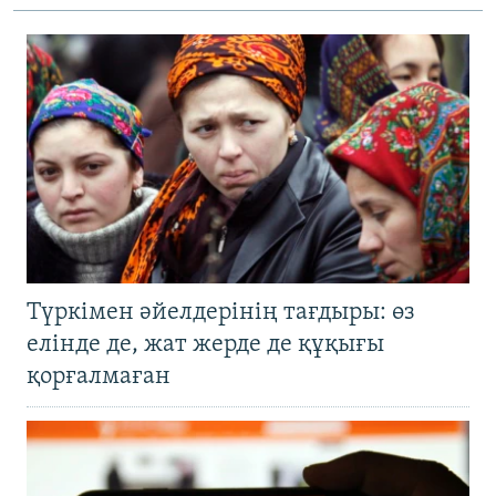
Түркімен әйелдерінің тағдыры: өз
елінде де, жат жерде де құқығы
қорғалмаған