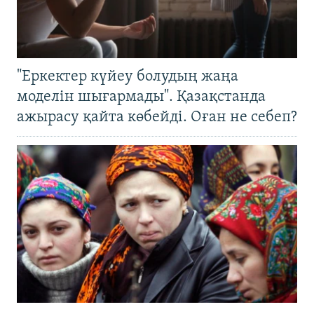
"Еркектер күйеу болудың жаңа
моделін шығармады". Қазақстанда
ажырасу қайта көбейді. Оған не себеп?