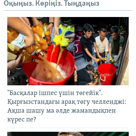
Оқыңыз. Көріңіз. Тыңдаңыз
"Басқалар ішпес үшін төгейік".
Қырғызстандағы арақ төгу челленджі:
Ақша шашу ма әлде жамандықпен
күрес пе?