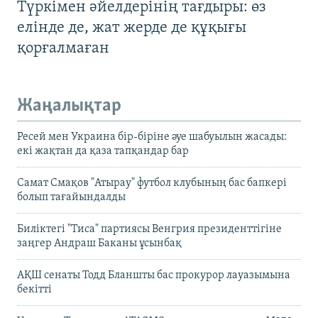
Түркімен әйелдерінің тағдыры: өз
елінде де, жат жерде де құқығы
қорғалмаған
Жаңалықтар
Ресей мен Украина бір-біріне әуе шабуылын жасады:
екі жақтан да қаза тапқандар бар
Самат Смақов "Атырау" футбол клубының бас бапкері
болып тағайындалды
Биліктегі "Тиса" партиясы Венгрия президенттігіне
заңгер Андраш Баканы ұсынбақ
АҚШ сенаты Тодд Бланшты бас прокурор лауазымына
бекітті