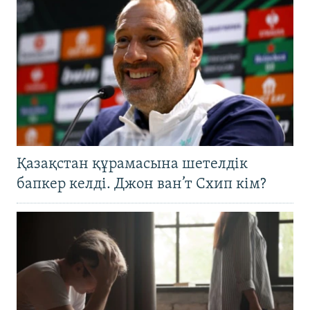
Қазақстан құрамасына шетелдік
бапкер келді. Джон ван’т Схип кім?