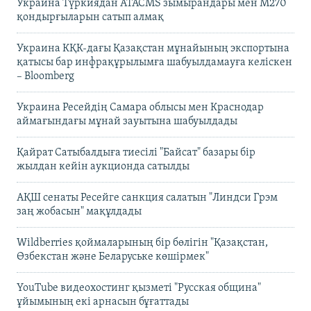
Украина Түркиядан ATACMS зымырандары мен M270
қондырғыларын сатып алмақ
Украина КҚК-дағы Қазақстан мұнайының экспортына
қатысы бар инфрақұрылымға шабуылдамауға келіскен
– Bloomberg
Украина Ресейдің Самара облысы мен Краснодар
аймағындағы мұнай зауытына шабуылдады
Қайрат Сатыбалдыға тиесілі "Байсат" базары бір
жылдан кейін аукционда сатылды
АҚШ сенаты Ресейге санкция салатын "Линдси Грэм
заң жобасын" мақұлдады
Wildberries қоймаларының бір бөлігін "Қазақстан,
Өзбекстан және Беларуське көшірмек"
YouTube видеохостинг қызметі "Русская община"
ұйымының екі арнасын бұғаттады