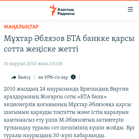
Accessibility
links
Skip
ЖАҢАЛЫҚТАР
to
ЖАҢАЛЫҚТАР
Мұхтар Әблязов БТА банкке қарсы
main
САЯСАТ
content
сотта жеңіске жетті
AZATTYQTV
Skip
to
31 наурыз 2010 жыл, 03:08
ҚАҢТАР ОҚИҒАСЫ
main
АДАМ ҚҰҚЫҚТАРЫ
Бөлісу
VPN-сіз оқу
Navigation
Skip
ӘЛЕУМЕТ
2010 жылдың 24 наурызында Британдық Виргин
to
аралдарының Жоғарғы соты «БТА банк»
ӘЛЕМ
Search
акционерлік қоғамының Мұхтар Әблязовқа қарсы
АРНАЙЫ ЖОБАЛАР
шағымын қарауды тоқтатты және істің қаралуын
қамтамасыз ету үшін М.Әблязовтың активтерін
Русский
тұтқындау туралы сот шешімінің күшін жойды. Бұл
туралы наурыздың 30-күні хабарланды.