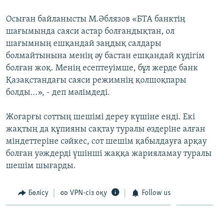
ЖАЗЫЛЫҢЫЗ
Осыған байланысты М.Әблязов «БТА банктің
шағымында саяси астар болғандықтан, ол
шағымның ешқандай заңдық салдары
Басқа тілдерде
болмайтынына менің әу бастан ешқандай күдігім
болған жоқ. Менің есептеуімше, бұл жерде банк
Қазақстандағы саяси режимнің қолшоқпары
болды...», - деп мәлімдеді.
Жоғарғы соттың шешімі дереу күшіне енді. Екі
жақтың да құпияны сақтау туралы өздеріне алған
міндеттеріне сәйкес, сот шешім қабылдауға арқау
болған уәждерді үшінші жаққа жарияламау туралы
шешім шығарды.
Бөлісу
VPN-сіз оқу
Follow us