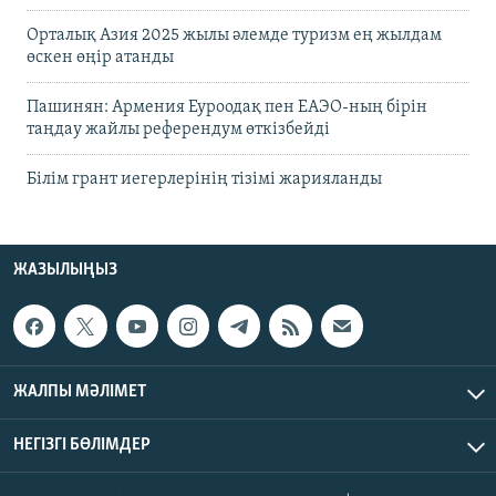
Орталық Азия 2025 жылы әлемде туризм ең жылдам
өскен өңір атанды
Пашинян: Армения Еуроодақ пен ЕАЭО-ның бірін
таңдау жайлы референдум өткізбейді
Білім грант иегерлерінің тізімі жарияланды
ЖАЗЫЛЫҢЫЗ
ЖАЛПЫ МӘЛІМЕТ
НЕГІЗГІ БӨЛІМДЕР