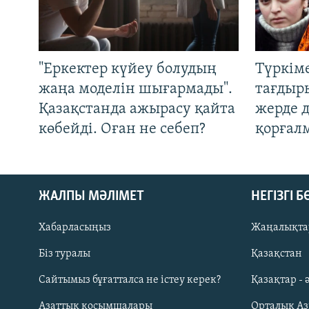
"Еркектер күйеу болудың
Түркім
жаңа моделін шығармады".
тағдыры
Қазақстанда ажырасу қайта
жерде 
көбейді. Оған не себеп?
қорғал
ЖАЛПЫ МӘЛІМЕТ
НЕГІЗГІ 
Хабарласыңыз
Жаңалықта
Біз туралы
Қазақстан
Русский
Сайтымыз бұғатталса не істеу керек?
Қазақтар - 
Азаттық қосымшалары
Орталық А