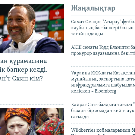
Жаңалықтар
Самат Смақов "Атырау" футбо
клубының бас бапкері болып
тағайындалды
АҚШ сенаты Тодд Бланшты ба
прокурор лауазымына бекітт
тан құрамасына
к бапкер келді.
Украина КҚК-дағы Қазақста
н’т Схип кім?
мұнайының экспортына қаты
инфрақұрылымға шабуылдам
келіскен – Bloomberg
Қайрат Сатыбалдыға тиесілі "
базары бір жылдан кейін ау
сатылды
Wildberries қоймаларының бі