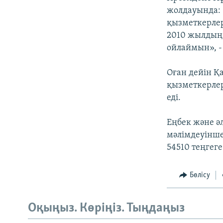
жолдауында: 
қызметкерлер
2010 жылдың 1
ойлаймын», -
Оған дейін Қ
қызметкерлер
еді.
Еңбек және ә
мәлімдеуінше
54510 теңгеге
Бөлісу
Оқыңыз. Көріңіз. Тыңдаңыз