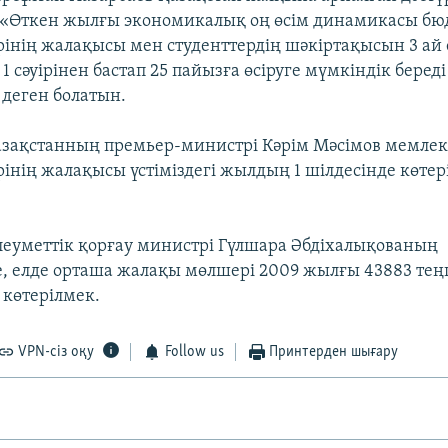
«Өткен жылғы экономикалық оң өсім динамикасы бюд
інің жалақысы мен студенттердің шәкіртақысын 3 ай е
 сәуірінен бастап 25 пайызға өсіруге мүмкіндік береді
 деген болатын.
азақстанның премьер-министрі Кәрім Мәсімов мемлеке
інің жалақысы үстіміздегі жылдың 1 шілдесінде көтері
леуметтік қорғау министрі Гүлшара Әбдіхалықованың
, елде орташа жалақы мөлшері 2009 жылғы 43883 тең
 көтерілмек.
VPN-сіз оқу
Follow us
Принтерден шығару