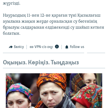
жүргізді.
ЖАЗЫЛЫҢЫЗ
Наурыздың 11-нен 12-не қараған түні Қызылағаш
ауылына жақын жерде орналасқан су бөгенінің
Басқа тілдерде
бұзылуы салдарынан елдімекенді су шайып кеткен
болатын.
Бөлісу
VPN-сіз оқу
Follow us
Оқыңыз. Көріңіз. Тыңдаңыз