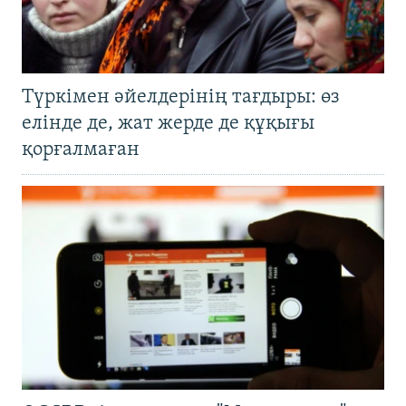
Түркімен әйелдерінің тағдыры: өз
елінде де, жат жерде де құқығы
қорғалмаған