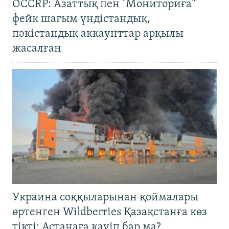
OCCRP: Азаттық пен "Мониториға"
фейк шағым үндістандық,
пәкістандық аккаунттар арқылы
жасалған
Украина соққыларынан қоймалары
өртенген Wildberries Қазақстанға көз
тікті: Астанаға қауіп бар ма?