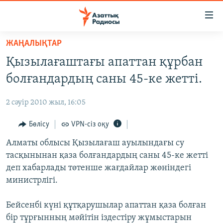
Accessibility
links
Skip
ЖАҢАЛЫҚТАР
to
ЖАҢАЛЫҚТАР
Қызылағаштағы апаттан құрбан
main
САЯСАТ
content
болғандардың саны 45-ке жетті.
AZATTYQTV
Skip
to
2 сәуір 2010 жыл, 16:05
ҚАҢТАР ОҚИҒАСЫ
main
АДАМ ҚҰҚЫҚТАРЫ
Бөлісу
VPN-сіз оқу
Navigation
Skip
ӘЛЕУМЕТ
Алматы облысы Қызылағаш ауылындағы су
to
тасқынынан қаза болғандардың саны 45-ке жетті
ӘЛЕМ
Search
деп хабарлады төтенше жағдайлар жөніндегі
АРНАЙЫ ЖОБАЛАР
министрлігі.
Русский
Бейсенбі күні құтқарушылар апаттан қаза болған
бір тұрғынның мәйітін іздестіру жұмыстарын