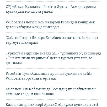
CPJ ұйымы Қазақстан билігін Лұқпан Ахмедияровты
қудалауды тоқтатуға үндеді
Wildberries негізгі қоймаларын Ресейден көшірмек
деген хабарды жоққа шығарды
"Әділ сөз" қоры Динара Егеубаеваға қатысты істі ашық
тергеуге шақырды
Түркістан өңірінде әйелдерді – "ұрғашылар", әншілерді
– "шайтанның жаршысы" деген тұрғын ұсталып, іс
қозғалды
Ресейдің Тула облысында дрон шабуылынан кейін
Wildberries орталығы өртенді
Киев пен Киев облысында Ресейдің әуе шабуылынан
кемінде 17 адам қаза тапқан
Қазақ кинорежиссері Ардақ Әмірқұлов дүниеден өтті