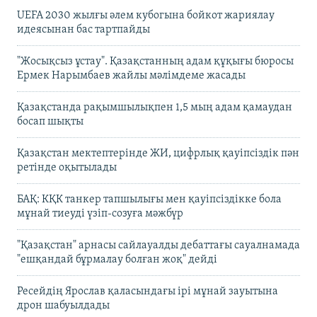
UEFA 2030 жылғы әлем кубогына бойкот жариялау
идеясынан бас тартпайды
"Жосықсыз ұстау". Қазақстанның адам құқығы бюросы
Ермек Нарымбаев жайлы мәлімдеме жасады
Қазақстанда рақымшылықпен 1,5 мың адам қамаудан
босап шықты
Қазақстан мектептерінде ЖИ, цифрлық қауіпсіздік пән
ретінде оқытылады
БАҚ: КҚК танкер тапшылығы мен қауіпсіздікке бола
мұнай тиеуді үзіп-созуға мәжбүр
"Қазақстан" арнасы сайлауалды дебаттағы сауалнамада
"ешқандай бұрмалау болған жоқ" дейді
Ресейдің Ярослав қаласындағы ірі мұнай зауытына
дрон шабуылдады