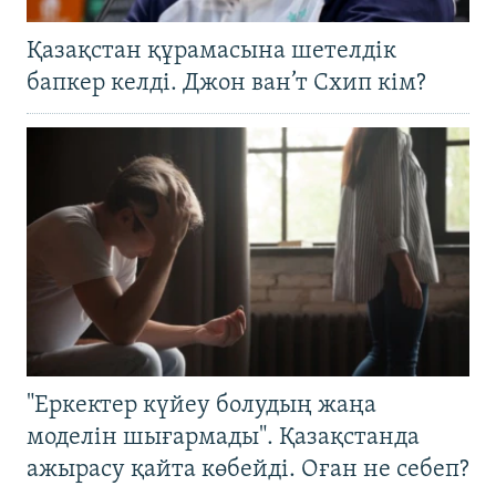
Қазақстан құрамасына шетелдік
бапкер келді. Джон ван’т Схип кім?
"Еркектер күйеу болудың жаңа
моделін шығармады". Қазақстанда
ажырасу қайта көбейді. Оған не себеп?