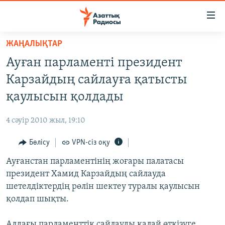
Accessibility
links
Skip
ЖАҢАЛЫҚТАР
to
ЖАҢАЛЫҚТАР
Ауған парламенті президент
main
САЯСАТ
content
Карзайдың сайлауға қатысты
AZATTYQTV
Skip
қаулысын қолдады
to
ҚАҢТАР ОҚИҒАСЫ
main
4 сәуір 2010 жыл, 19:10
АДАМ ҚҰҚЫҚТАРЫ
Navigation
Skip
Бөлісу
VPN-сіз оқу
ӘЛЕУМЕТ
to
Ауғанстан парламентінің жоғары палатасы
ӘЛЕМ
Search
президент Хамид Карзайдың сайлауда
АРНАЙЫ ЖОБАЛАР
шетелдіктердің рөлін шектеу туралы қаулысын
қолдап шықты.
Русский
Алдағы парламенттік сайлауды қалай өткізуге