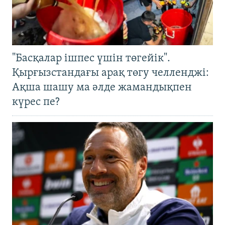
"Басқалар ішпес үшін төгейік".
Қырғызстандағы арақ төгу челленджі:
Ақша шашу ма әлде жамандықпен
күрес пе?