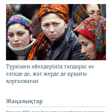
Түркімен әйелдерінің тағдыры: өз
елінде де, жат жерде де құқығы
қорғалмаған
Жаңалықтар