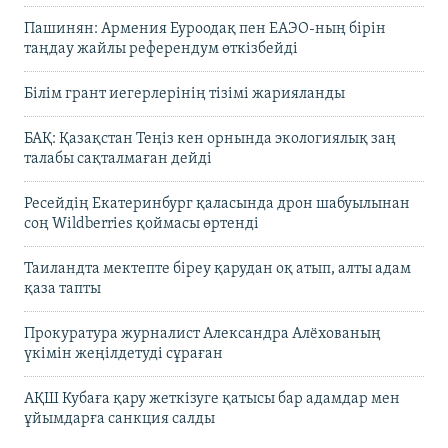
Пашинян: Армения Еуроодақ пен ЕАЭО-ның бірін
таңдау жайлы референдум өткізбейді
Білім грант иегерлерінің тізімі жарияланды
БАҚ: Қазақстан Теңіз кен орнында экологиялық заң
талабы сақталмаған дейді
Ресейдің Екатеринбург қаласында дрон шабуылынан
соң Wildberries қоймасы өртенді
Таиландта мектепте біреу қарудан оқ атып, алты адам
қаза тапты
Прокуратура журналист Александра Алёхованың
үкімін жеңілдетуді сұраған
АҚШ Кубаға қару жеткізуге қатысы бар адамдар мен
ұйымдарға санкция салды