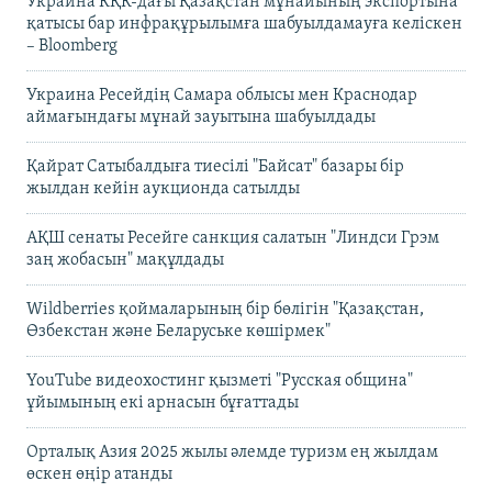
Украина КҚК-дағы Қазақстан мұнайының экспортына
қатысы бар инфрақұрылымға шабуылдамауға келіскен
– Bloomberg
Украина Ресейдің Самара облысы мен Краснодар
аймағындағы мұнай зауытына шабуылдады
Қайрат Сатыбалдыға тиесілі "Байсат" базары бір
жылдан кейін аукционда сатылды
АҚШ сенаты Ресейге санкция салатын "Линдси Грэм
заң жобасын" мақұлдады
Wildberries қоймаларының бір бөлігін "Қазақстан,
Өзбекстан және Беларуське көшірмек"
YouTube видеохостинг қызметі "Русская община"
ұйымының екі арнасын бұғаттады
Орталық Азия 2025 жылы әлемде туризм ең жылдам
өскен өңір атанды