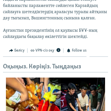
ЖАЗЫЛЫҢЫЗ
байланысты парламентте сөйлеген Карзайдың
сайлауға шетелдіктердің араласуы туралы айтқаны
дау тығызып, Вашингтонның сынына қалған.
Басқа тілдерде
Ауғанстан президентінің ол қаулысы БҰҰ-ның
сайлаудағы бақылау өкілеттігін шектейді.
Бөлісу
VPN-сіз оқу
Follow us
Оқыңыз. Көріңіз. Тыңдаңыз