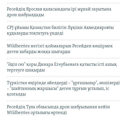
Ресейдің Ярослав қаласындағы ірі мұнай зауытына
дрон шабуылдады
CPJ ұйымы Қазақстан билігін Лұқпан Ахмедияровты
қудалауды тоқтатуға үндеді
Wildberries негізгі қоймаларын Ресейден көшірмек
деген хабарды жоққа шығарды
"Әділ сөз" қоры Динара Егеубаеваға қатысты істі ашық
тергеуге шақырды
Түркістан өңірінде әйелдерді – "ұрғашылар", әншілерді
– "шайтанның жаршысы" деген тұрғын ұсталып, іс
қозғалды
Ресейдің Тула облысында дрон шабуылынан кейін
Wildberries орталығы өртенді