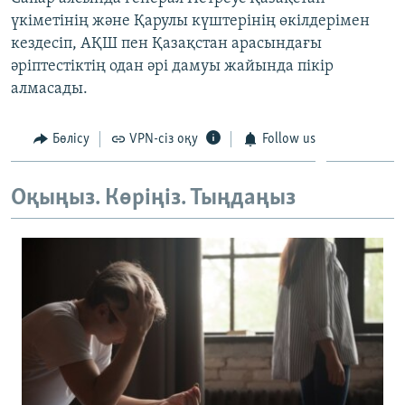
ЖАЗЫЛЫҢЫЗ
үкіметінің және Қарулы күштерінің өкілдерімен
кездесіп, АҚШ пен Қазақстан арасындағы
әріптестіктің одан әрі дамуы жайында пікір
алмасады.
Басқа тілдерде
Бөлісу
VPN-сіз оқу
Follow us
Оқыңыз. Көріңіз. Тыңдаңыз