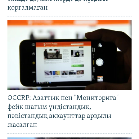
қорғалмаған
OCCRP: Азаттық пен "Мониториға"
фейк шағым үндістандық,
пәкістандық аккаунттар арқылы
жасалған