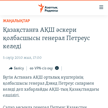
Accessibility
links
Skip
ЖАҢАЛЫҚТАР
to
ЖАҢАЛЫҚТАР
Қазақстанға АҚШ әскери
main
САЯСАТ
content
қолбасшысы генерал Петреус
AZATTYQTV
Skip
келеді
to
ҚАҢТАР ОҚИҒАСЫ
main
5 сәуір 2010 жыл, 17:00
АДАМ ҚҰҚЫҚТАРЫ
Navigation
Skip
Бөлісу
VPN-сіз оқу
ӘЛЕУМЕТ
to
Бүгін Астанаға АҚШ орталық күштерінің
ӘЛЕМ
Search
қолбасшысы генерал Дэвид Петреус сапармен
АРНАЙЫ ЖОБАЛАР
келеді деп хабарлайды АҚШ-тың Қазақстандағы
елшілігі.
Русский
Сапар аясында генерал Петреус Қазақстан