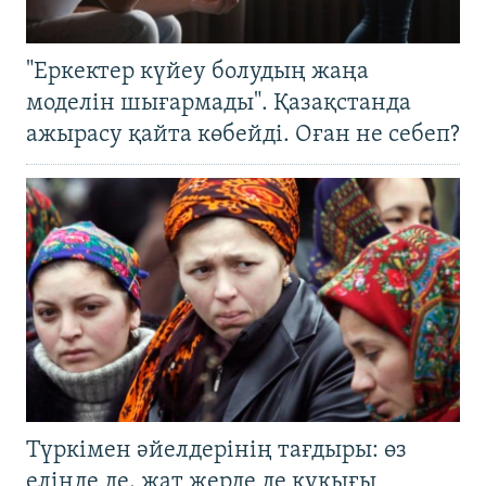
"Еркектер күйеу болудың жаңа
моделін шығармады". Қазақстанда
ажырасу қайта көбейді. Оған не себеп?
Түркімен әйелдерінің тағдыры: өз
елінде де, жат жерде де құқығы