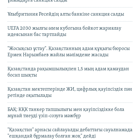
ұйымдарға санкция салды
Ұлыбритания Ресейдің алты банкіне санкция салды
UEFA 2030 жылғы әлем кубогына бойкот жариялау
идеясынан бас тартпайды
"Жосықсыз ұстау". Қазақстанның адам құқығы бюросы
Ермек Нарымбаев жайлы мәлімдеме жасады
Қазақстанда рақымшылықпен 1,5 мың адам қамаудан
босап шықты
Қазақстан мектептерінде ЖИ, цифрлық қауіпсіздік пән
ретінде оқытылады
БАҚ: КҚК танкер тапшылығы мен қауіпсіздікке бола
мұнай тиеуді үзіп-созуға мәжбүр
"Қазақстан" арнасы сайлауалды дебаттағы сауалнамада
"ешқандай бұрмалау болған жоқ" дейді