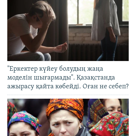
"Еркектер күйеу болудың жаңа
моделін шығармады". Қазақстанда
ажырасу қайта көбейді. Оған не себеп?