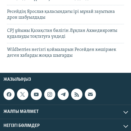
Ресейдің Ярослав қаласындағы ірі мұнай зауытына
дрон шабуылдады
CPJ ұйымы Қазақстан билігін Лұқпан Ахмедияровты
қудалауды тоқтатуға үндеді
Wildberries негізгі қоймаларын Ресейден көшірмек
деген хабарды жоққа шығарды
ЖАЗЫЛЫҢЫЗ
ЖАЛПЫ МӘЛІМЕТ
НЕГІЗГІ БӨЛІМДЕР