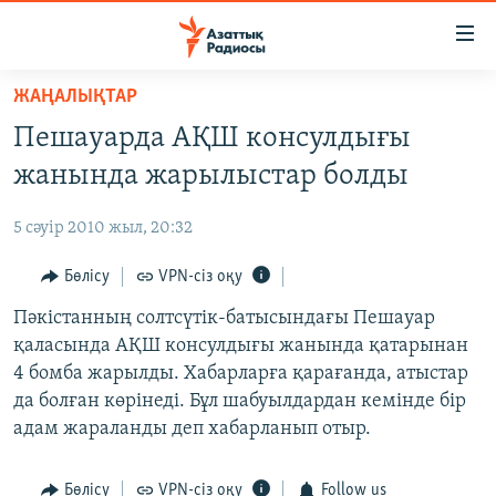
Accessibility
links
Skip
ЖАҢАЛЫҚТАР
to
ЖАҢАЛЫҚТАР
Пешауарда АҚШ консулдығы
main
САЯСАТ
content
жанында жарылыстар болды
AZATTYQTV
Skip
to
5 сәуір 2010 жыл, 20:32
ҚАҢТАР ОҚИҒАСЫ
main
АДАМ ҚҰҚЫҚТАРЫ
Бөлісу
VPN-сіз оқу
Navigation
Skip
ӘЛЕУМЕТ
Пәкістанның солтсүтік-батысындағы Пешауар
to
қаласында АҚШ консулдығы жанында қатарынан
ӘЛЕМ
Search
4 бомба жарылды. Хабарларға қарағанда, атыстар
АРНАЙЫ ЖОБАЛАР
да болған көрінеді. Бұл шабуылдардан кемінде бір
адам жараланды деп хабарланып отыр.
Русский
Бөлісу
VPN-сіз оқу
Follow us