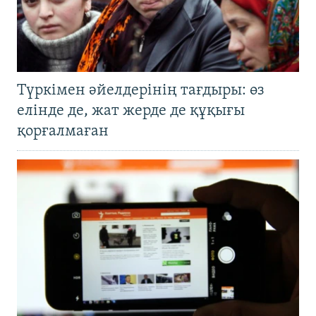
Түркімен әйелдерінің тағдыры: өз
елінде де, жат жерде де құқығы
қорғалмаған