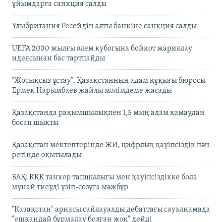
ұйымдарға санкция салды
Ұлыбритания Ресейдің алты банкіне санкция салды
UEFA 2030 жылғы әлем кубогына бойкот жариялау
идеясынан бас тартпайды
"Жосықсыз ұстау". Қазақстанның адам құқығы бюросы
Ермек Нарымбаев жайлы мәлімдеме жасады
Қазақстанда рақымшылықпен 1,5 мың адам қамаудан
босап шықты
Қазақстан мектептерінде ЖИ, цифрлық қауіпсіздік пән
ретінде оқытылады
БАҚ: КҚК танкер тапшылығы мен қауіпсіздікке бола
мұнай тиеуді үзіп-созуға мәжбүр
"Қазақстан" арнасы сайлауалды дебаттағы сауалнамада
"ешқандай бұрмалау болған жоқ" дейді