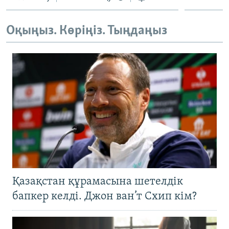
ЖАЗЫЛЫҢЫЗ
Оқыңыз. Көріңіз. Тыңдаңыз
Басқа тілдерде
Қазақстан құрамасына шетелдік
бапкер келді. Джон ван’т Схип кім?