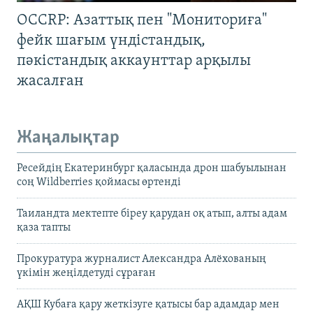
OCCRP: Азаттық пен "Мониториға"
фейк шағым үндістандық,
пәкістандық аккаунттар арқылы
жасалған
Жаңалықтар
Ресейдің Екатеринбург қаласында дрон шабуылынан
соң Wildberries қоймасы өртенді
Таиландта мектепте біреу қарудан оқ атып, алты адам
қаза тапты
Прокуратура журналист Александра Алёхованың
үкімін жеңілдетуді сұраған
АҚШ Кубаға қару жеткізуге қатысы бар адамдар мен