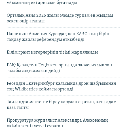
ұйымының екі арнасын бұғаттады
Орталық Азия 2025 жылы әлемде туризм ең жылдам
өскен өңір атанды
Пашинян: Армения Еуроодақ пен ЕАЭО-ның бірін
таңдау жайлы референдум өткізбейді
Білім грант иегерлерінің тізімі жарияланды
БАҚ: Қазақстан Теңіз кен орнында экологиялық заң
талабы сақталмаған дейді
Ресейдің Екатеринбург қаласында дрон шабуылынан
соң Wildberries қоймасы өртенді
Таиландта мектепте біреу қарудан оқ атып, алты адам
қаза тапты
Прокуратура журналист Александра Алёхованың
үкімін жеңілдетуді сұраған