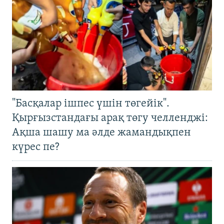
"Басқалар ішпес үшін төгейік".
Қырғызстандағы арақ төгу челленджі:
Ақша шашу ма әлде жамандықпен
күрес пе?