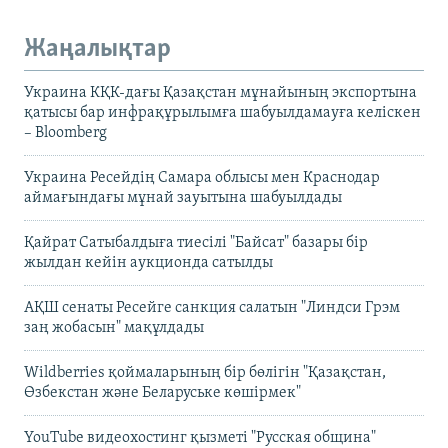
Жаңалықтар
Украина КҚК-дағы Қазақстан мұнайының экспортына
қатысы бар инфрақұрылымға шабуылдамауға келіскен
– Bloomberg
Украина Ресейдің Самара облысы мен Краснодар
аймағындағы мұнай зауытына шабуылдады
Қайрат Сатыбалдыға тиесілі "Байсат" базары бір
жылдан кейін аукционда сатылды
АҚШ сенаты Ресейге санкция салатын "Линдси Грэм
заң жобасын" мақұлдады
Wildberries қоймаларының бір бөлігін "Қазақстан,
Өзбекстан және Беларуське көшірмек"
YouTube видеохостинг қызметі "Русская община"