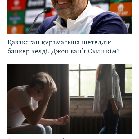
Қазақстан құрамасына шетелдік
бапкер келді. Джон ван’т Схип кім?