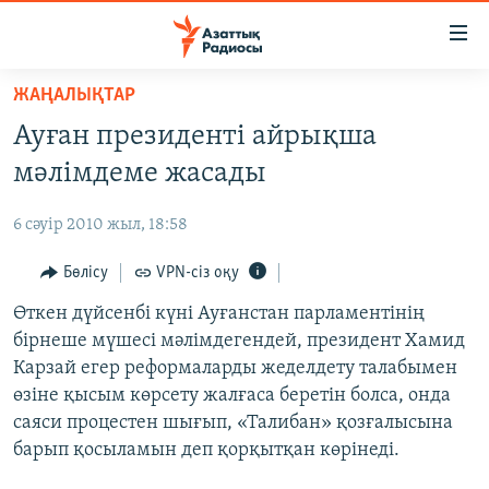
Accessibility
links
Skip
ЖАҢАЛЫҚТАР
to
ЖАҢАЛЫҚТАР
Ауған президенті айрықша
main
САЯСАТ
content
мәлімдеме жасады
AZATTYQTV
Skip
to
6 сәуір 2010 жыл, 18:58
ҚАҢТАР ОҚИҒАСЫ
main
АДАМ ҚҰҚЫҚТАРЫ
Бөлісу
VPN-сіз оқу
Navigation
Skip
ӘЛЕУМЕТ
Өткен дүйсенбі күні Ауғанстан парламентінің
to
бірнеше мүшесі мәлімдегендей, президент Хамид
ӘЛЕМ
Search
Карзай егер реформаларды жеделдету талабымен
АРНАЙЫ ЖОБАЛАР
өзіне қысым көрсету жалғаса беретін болса, онда
саяси процестен шығып, «Талибан» қозғалысына
Русский
барып қосыламын деп қорқытқан көрінеді.