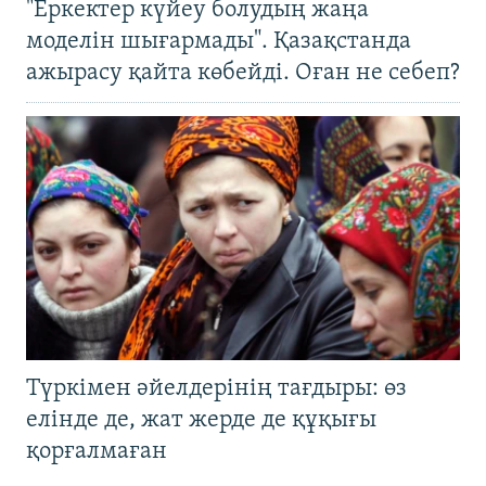
"Еркектер күйеу болудың жаңа
моделін шығармады". Қазақстанда
ажырасу қайта көбейді. Оған не себеп?
Түркімен әйелдерінің тағдыры: өз
елінде де, жат жерде де құқығы
қорғалмаған