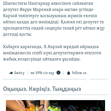
Шығыстағы Нангархар өлкесінен сайланған
ЖАЗЫЛЫҢЫЗ
депутат Фарук Маренай өзара әңгіме үстінде
Карзай тәліптерге қосылуының мүмкін екенін
айтып қалды деп мәлімдеді. Қалған екі депутат та
Басқа тілдерде
президенттің ондай сөздерін талай рет айтып жүр
дегенді қосты.
Хабарға қарағанда, Х.Карзай мұндай айрықша
мәлімдемесін сенбі күні депутаттармен өткізген
жабық кездесуінде айтқанға ұқсайды.
Бөлісу
VPN-сіз оқу
Follow us
Оқыңыз. Көріңіз. Тыңдаңыз