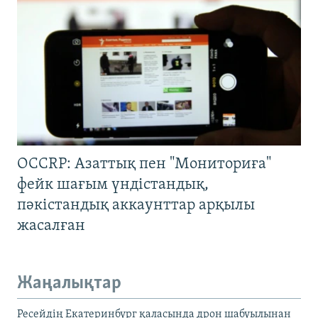
OCCRP: Азаттық пен "Мониториға"
фейк шағым үндістандық,
пәкістандық аккаунттар арқылы
жасалған
Жаңалықтар
Ресейдің Екатеринбург қаласында дрон шабуылынан