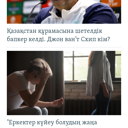
Қазақстан құрамасына шетелдік
бапкер келді. Джон ван’т Схип кім?
"Еркектер күйеу болудың жаңа