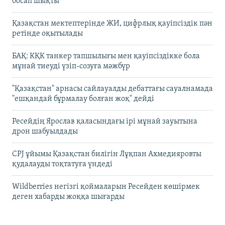
босап шықты
Қазақстан мектептерінде ЖИ, цифрлық қауіпсіздік пән
ретінде оқытылады
БАҚ: КҚК танкер тапшылығы мен қауіпсіздікке бола
мұнай тиеуді үзіп-созуға мәжбүр
"Қазақстан" арнасы сайлауалды дебаттағы сауалнамада
"ешқандай бұрмалау болған жоқ" дейді
Ресейдің Ярослав қаласындағы ірі мұнай зауытына
дрон шабуылдады
CPJ ұйымы Қазақстан билігін Лұқпан Ахмедияровты
қудалауды тоқтатуға үндеді
Wildberries негізгі қоймаларын Ресейден көшірмек
деген хабарды жоққа шығарды