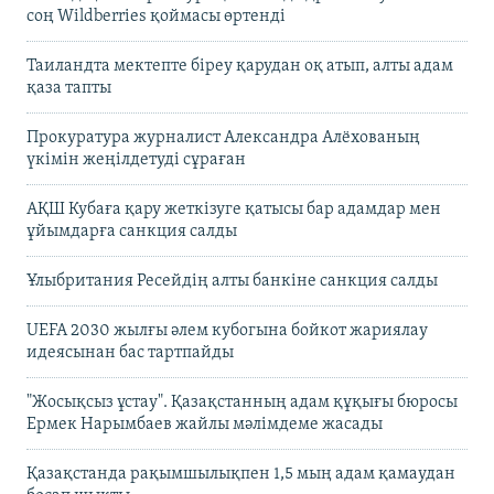
соң Wildberries қоймасы өртенді
Таиландта мектепте біреу қарудан оқ атып, алты адам
қаза тапты
Прокуратура журналист Александра Алёхованың
үкімін жеңілдетуді сұраған
АҚШ Кубаға қару жеткізуге қатысы бар адамдар мен
ұйымдарға санкция салды
Ұлыбритания Ресейдің алты банкіне санкция салды
UEFA 2030 жылғы әлем кубогына бойкот жариялау
идеясынан бас тартпайды
"Жосықсыз ұстау". Қазақстанның адам құқығы бюросы
Ермек Нарымбаев жайлы мәлімдеме жасады
Қазақстанда рақымшылықпен 1,5 мың адам қамаудан