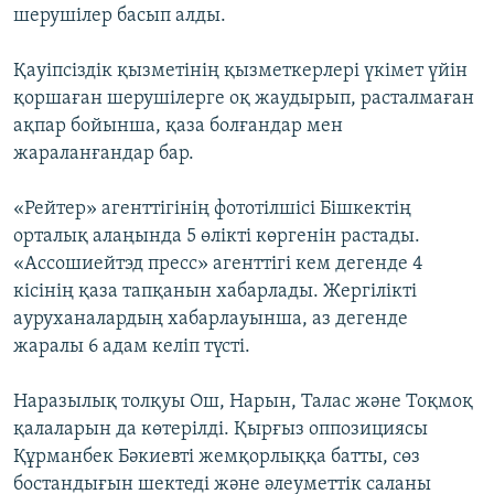
шерушілер басып алды.
ЖАЗЫЛЫҢЫЗ
Қауіпсіздік қызметінің қызметкерлері үкімет үйін
қоршаған шерушілерге оқ жаудырып, расталмаған
Басқа тілдерде
ақпар бойынша, қаза болғандар мен
жараланғандар бар.
«Рейтер» агенттігінің фототілшісі Бішкектің
орталық алаңында 5 өлікті көргенін растады.
«Ассошиейтэд пресс» агенттігі кем дегенде 4
кісінің қаза тапқанын хабарлады. Жергілікті
ауруханалардың хабарлауынша, аз дегенде
жаралы 6 адам келіп түсті.
Наразылық толқуы Ош, Нарын, Талас және Тоқмоқ
қалаларын да көтерілді. Қырғыз оппозициясы
Құрманбек Бәкиевті жемқорлыққа батты, сөз
бостандығын шектеді және әлеуметтік саланы