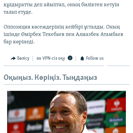
құлдыратты деп айыптап, оның биліктен кетуін
талап етуде.
Оппозиция көсемдерінің кейбірі ұсталды. Оның
ішінде Өмірбек Текебаев пен Алмазбек Атамбаев
бар көрінеді.
Бөлісу
VPN-сіз оқу
Follow us
Оқыңыз. Көріңіз. Тыңдаңыз