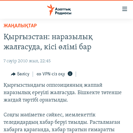
Accessibility
links
Skip
ЖАҢАЛЫҚТАР
to
ЖАҢАЛЫҚТАР
Қырғызстан: наразылық
main
САЯСАТ
content
жалғасуда, кісі өлімі бар
AZATTYQTV
Skip
to
7 сәуір 2010 жыл, 22:45
ҚАҢТАР ОҚИҒАСЫ
main
АДАМ ҚҰҚЫҚТАРЫ
Бөлісу
VPN-сіз оқу
Navigation
Skip
ӘЛЕУМЕТ
Қырғызстандағы оппозицияның жаппай
to
наразылық ереуілі жалғасуда. Бішкекте төтенше
ӘЛЕМ
Search
жағдай тәртібі орнатылды.
АРНАЙЫ ЖОБАЛАР
Соңғы мәліметке сәйкес, мемлекеттік
Русский
теледидардың хабар беруі тиылды. Расталмаған
хабарға қарағанда, хабар таратын ғимаратты