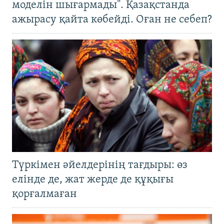
моделін шығармады". Қазақстанда
ажырасу қайта көбейді. Оған не себеп?
Түркімен әйелдерінің тағдыры: өз
елінде де, жат жерде де құқығы
қорғалмаған