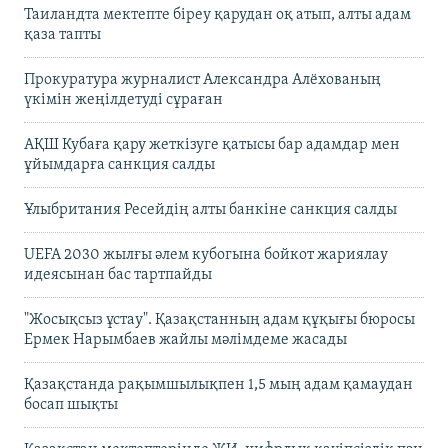
Таиландта мектепте біреу қарудан оқ атып, алты адам
қаза тапты
Прокуратура журналист Александра Алёхованың
үкімін жеңілдетуді сұраған
АҚШ Кубаға қару жеткізуге қатысы бар адамдар мен
ұйымдарға санкция салды
Ұлыбритания Ресейдің алты банкіне санкция салды
UEFA 2030 жылғы әлем кубогына бойкот жариялау
идеясынан бас тартпайды
"Жосықсыз ұстау". Қазақстанның адам құқығы бюросы
Ермек Нарымбаев жайлы мәлімдеме жасады
Қазақстанда рақымшылықпен 1,5 мың адам қамаудан
босап шықты