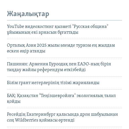
Жаңалықтар
YouTube видеохостинг қызметі "Русская община"
ұйымының екі арнасын бұғаттады
Орталық Азия 2025 жылы әлемде туризм ең жылдам
өскен өңір атанды
Пашинян: Армения Еуроодақ пен ЕАЭО-ның бірін
таңдау жайлы референдум өткізбейді
Білім грант иегерлерінің тізімі жарияланды
БАҚ: Қазақстан "Теңізшевройлға" экологиялық талап
қойды
Ресейдің Екатеринбург қаласында дрон шабуылынан
соң Wildberries қоймасы өртенді