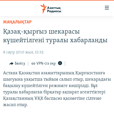
Accessibility
links
Skip
ЖАҢАЛЫҚТАР
to
ЖАҢАЛЫҚТАР
Қазақ-қырғыз шекарасы
main
САЯСАТ
content
күшейтілгені туралы хабарланды
AZATTYQTV
Skip
to
8 сәуір 2010 жыл, 15:32
ҚАҢТАР ОҚИҒАСЫ
main
АДАМ ҚҰҚЫҚТАРЫ
Бөлісу
VPN-сіз оқу
Navigation
Skip
ӘЛЕУМЕТ
Астана Қазақстан азаматтарының Қырғызстанға
to
шығуына уақытша тыйым салып отыр, шекарадағы
ӘЛЕМ
Search
бақылау күшейтілген режимге көшірілді. Бұл
АРНАЙЫ ЖОБАЛАР
туралы хабарлаған бірқатар ақпарат агенттіктері
Қазақстанның ҰҚК баспасөз қызметіне сілтеме
Русский
жасап отыр.