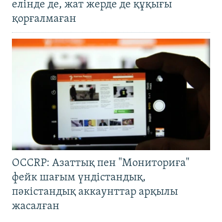
елінде де, жат жерде де құқығы
қорғалмаған
OCCRP: Азаттық пен "Мониториға"
фейк шағым үндістандық,
пәкістандық аккаунттар арқылы
жасалған