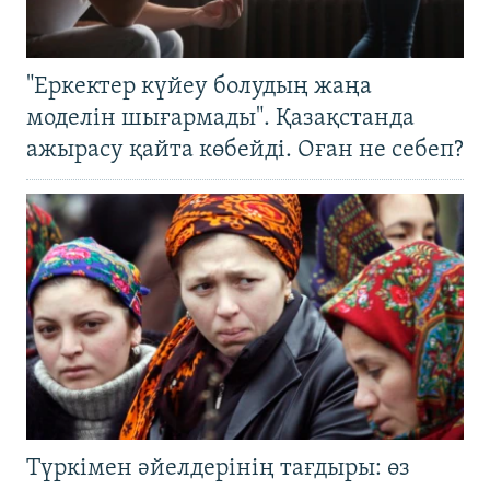
"Еркектер күйеу болудың жаңа
моделін шығармады". Қазақстанда
ажырасу қайта көбейді. Оған не себеп?
Түркімен әйелдерінің тағдыры: өз