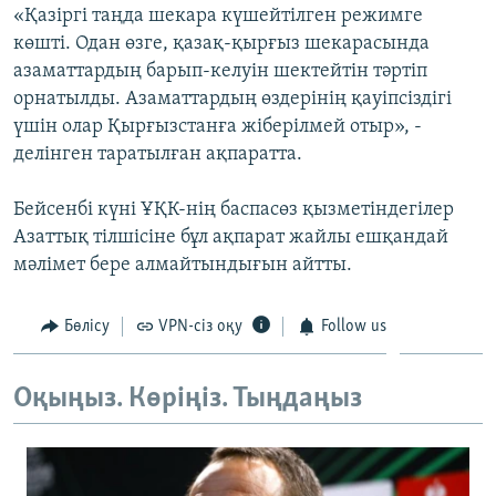
«Қазіргі таңда шекара күшейтілген режимге
ЖАЗЫЛЫҢЫЗ
көшті. Одан өзге, қазақ-қырғыз шекарасында
азаматтардың барып-келуін шектейтін тәртіп
орнатылды. Азаматтардың өздерінің қауіпсіздігі
Басқа тілдерде
үшін олар Қырғызстанға жіберілмей отыр», -
делінген таратылған ақпаратта.
Бейсенбі күні ҰҚК-нің баспасөз қызметіндегілер
Азаттық тілшісіне бұл ақпарат жайлы ешқандай
мәлімет бере алмайтындығын айтты.
Бөлісу
VPN-сіз оқу
Follow us
Оқыңыз. Көріңіз. Тыңдаңыз