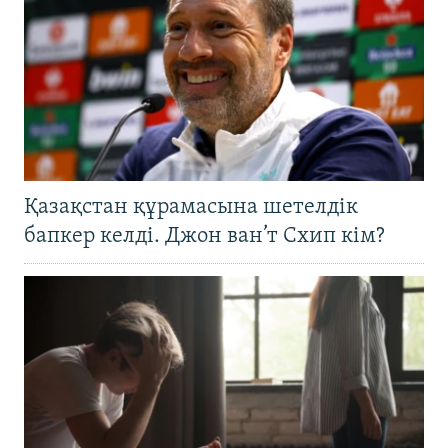
Қазақстан құрамасына шетелдік
бапкер келді. Джон ван’т Схип кім?