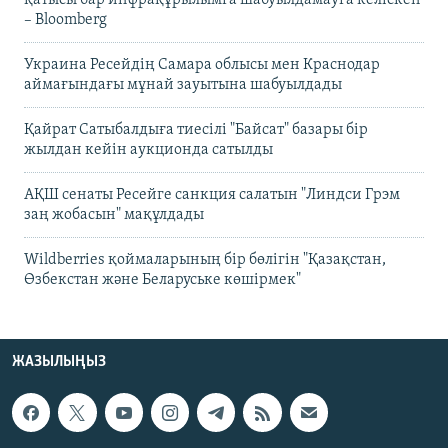
қатысы бар инфрақұрылымға шабуылдамауға келіскен
– Bloomberg
Украина Ресейдің Самара облысы мен Краснодар
аймағындағы мұнай зауытына шабуылдады
Қайрат Сатыбалдыға тиесілі "Байсат" базары бір
жылдан кейін аукционда сатылды
АҚШ сенаты Ресейге санкция салатын "Линдси Грэм
заң жобасын" мақұлдады
Wildberries қоймаларының бір бөлігін "Қазақстан,
Өзбекстан және Беларуське көшірмек"
ЖАЗЫЛЫҢЫЗ