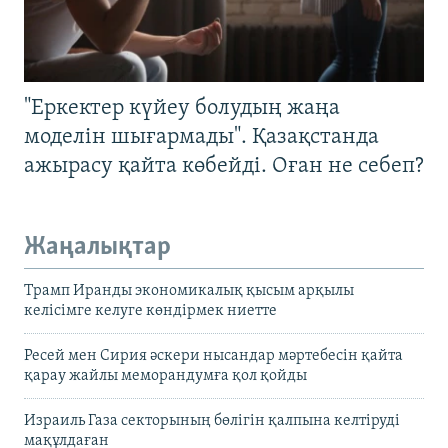
"Еркектер күйеу болудың жаңа
моделін шығармады". Қазақстанда
ажырасу қайта көбейді. Оған не себеп?
Жаңалықтар
Трамп Иранды экономикалық қысым арқылы
келісімге келуге көндірмек ниетте
Ресей мен Сирия әскери нысандар мәртебесін қайта
қарау жайлы меморандумға қол қойды
Израиль Газа секторының бөлігін қалпына келтіруді
мақұлдаған