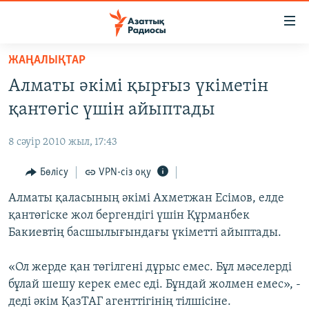
Accessibility
links
Skip
ЖАҢАЛЫҚТАР
to
ЖАҢАЛЫҚТАР
Алматы әкімі қырғыз үкіметін
main
САЯСАТ
content
қантөгіс үшін айыптады
AZATTYQTV
Skip
to
8 сәуір 2010 жыл, 17:43
ҚАҢТАР ОҚИҒАСЫ
main
АДАМ ҚҰҚЫҚТАРЫ
Бөлісу
VPN-сіз оқу
Navigation
Skip
ӘЛЕУМЕТ
Алматы қаласының әкімі Ахметжан Есімов, елде
to
қантөгіске жол бергендігі үшін Құрманбек
ӘЛЕМ
Search
Бакиевтің басшылығындағы үкіметті айыптады.
АРНАЙЫ ЖОБАЛАР
«Ол жерде қан төгілгені дұрыс емес. Бұл мәселерді
Русский
бұлай шешу керек емес еді. Бұндай жолмен емес», -
деді әкім ҚазТАГ агенттігінің тілшісіне.