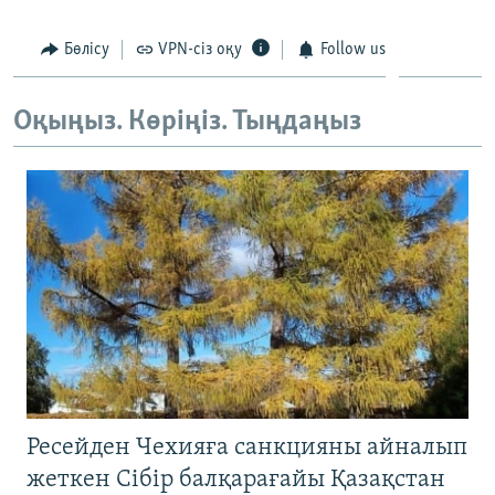
ЖАЗЫЛЫҢЫЗ
Бөлісу
VPN-сіз оқу
Follow us
Оқыңыз. Көріңіз. Тыңдаңыз
Басқа тілдерде
Ресейден Чехияға санкцияны айналып
жеткен Сібір балқарағайы Қазақстан