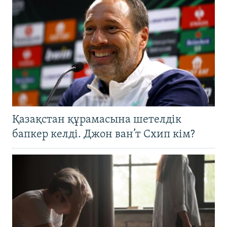
Қазақстан құрамасына шетелдік
бапкер келді. Джон ван’т Схип кім?