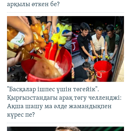
арқылы өткен бе?
"Басқалар ішпес үшін төгейік".
Қырғызстандағы арақ төгу челленджі:
Ақша шашу ма әлде жамандықпен
күрес пе?