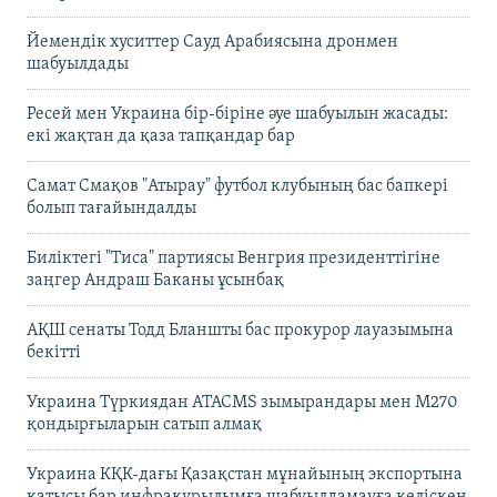
Йемендік хуситтер Сауд Арабиясына дронмен
шабуылдады
Ресей мен Украина бір-біріне әуе шабуылын жасады:
екі жақтан да қаза тапқандар бар
Самат Смақов "Атырау" футбол клубының бас бапкері
болып тағайындалды
Биліктегі "Тиса" партиясы Венгрия президенттігіне
заңгер Андраш Баканы ұсынбақ
АҚШ сенаты Тодд Бланшты бас прокурор лауазымына
бекітті
Украина Түркиядан ATACMS зымырандары мен M270
қондырғыларын сатып алмақ
Украина КҚК-дағы Қазақстан мұнайының экспортына