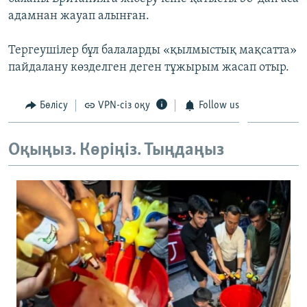
ЖАЗЫЛЫҢЫЗ
адамнан жауап алынған.
Тергеушілер бұл балаларды «қылмыстық мақсатта»
пайдалану көзделген деген тұжырым жасап отыр.
Басқа тілдерде
Бөлісу
VPN-сіз оқу
Follow us
Оқыңыз. Көріңіз. Тыңдаңыз