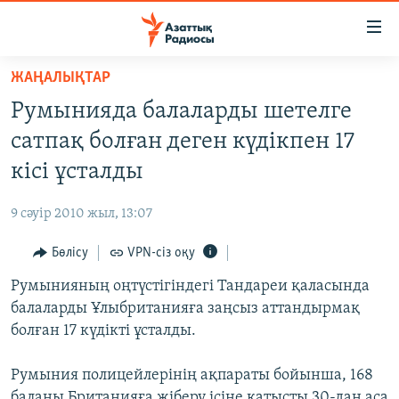
Accessibility
links
Skip
ЖАҢАЛЫҚТАР
to
ЖАҢАЛЫҚТАР
Румынияда балаларды шетелге
main
САЯСАТ
content
сатпақ болған деген күдікпен 17
AZATTYQTV
Skip
кісі ұсталды
to
ҚАҢТАР ОҚИҒАСЫ
main
9 сәуір 2010 жыл, 13:07
АДАМ ҚҰҚЫҚТАРЫ
Navigation
Skip
Бөлісу
VPN-сіз оқу
ӘЛЕУМЕТ
to
Румынияның оңтүстігіндегі Тандареи қаласында
ӘЛЕМ
Search
балаларды Ұлыбританияға заңсыз аттандырмақ
АРНАЙЫ ЖОБАЛАР
болған 17 күдікті ұсталды.
Русский
Румыния полицейлерінің ақпараты бойынша, 168
баланы Британияға жіберу ісіне қатысты 30-дан аса