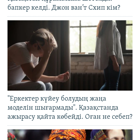
бапкер келді. Джон ван’т Схип кім?
"Еркектер күйеу болудың жаңа
моделін шығармады". Қазақстанда
ажырасу қайта көбейді. Оған не себеп?