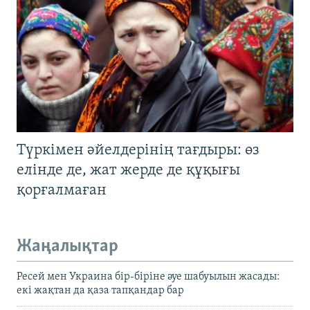
Түркімен әйелдерінің тағдыры: өз
елінде де, жат жерде де құқығы
қорғалмаған
Жаңалықтар
Ресей мен Украина бір-біріне әуе шабуылын жасады:
екі жақтан да қаза тапқандар бар