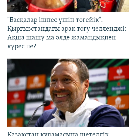
"Басқалар ішпес үшін төгейік".
Қырғызстандағы арақ төгу челленджі:
Ақша шашу ма әлде жамандықпен
күрес пе?
Қазақстан құрамасына шетелдік