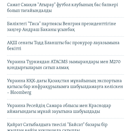
Самат Смақов "Атырау" футбол клубының бас бапкері
болып тағайындалды
Биліктегі "Тиса" партиясы Венгрия президенттігіне
заңгер Андраш Баканы ұсынбақ
АҚШ сенаты Тодд Бланшты бас прокурор лауазымына
бекітті
Украина Түркиядан ATACMS зымырандары мен M270
қондырғыларын сатып алмақ
Украина КҚК-дағы Қазақстан мұнайының экспортына
қатысы бар инфрақұрылымға шабуылдамауға келіскен
– Bloomberg
Украина Ресейдің Самара облысы мен Краснодар
аймағындағы мұнай зауытына шабуылдады
Қайрат Сатыбалдыға тиесілі "Байсат" базары бір
жылдан кейін аукционда сатылды