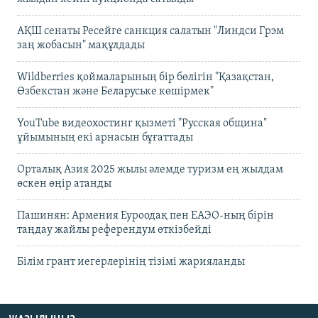
АҚШ сенаты Ресейге санкция салатын "Линдси Грэм
заң жобасын" мақұлдады
Wildberries қоймаларының бір бөлігін "Қазақстан,
Өзбекстан және Беларуське көшірмек"
YouTube видеохостинг қызметі "Русская община"
ұйымының екі арнасын бұғаттады
Орталық Азия 2025 жылы әлемде туризм ең жылдам
өскен өңір атанды
Пашинян: Армения Еуроодақ пен ЕАЭО-ның бірін
таңдау жайлы референдум өткізбейді
Білім грант иегерлерінің тізімі жарияланды