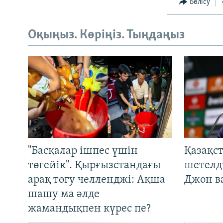
Бөлісу
Оқыңыз. Көріңіз. Тыңдаңыз
"Басқалар ішпес үшін
Қазақс
төгейік". Қырғызстандағы
шетелді
арақ төгу челленджі: Ақша
Джон ва
шашу ма әлде
жамандықпен күрес пе?