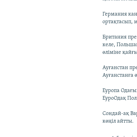
Германия кан
ортақтасып, 
Британия пре
келе, Польша
өліміне қайғ
Ауғанстан пр
Ауғанстанға 
Еуропа Одағы
ЕуроОдақ По
Сондай-ақ Ва
көңіл айтты.