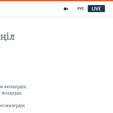
LIVE
РУС
ңіл
ы өкілдердің
н жолдауда.
ресмилердің