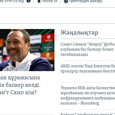
VPN-сіз оқу
Follow us
Принтерден шығару
Жаңалықтар
Самат Смақов "Атырау" футбо
клубының бас бапкері болып
тағайындалды
АҚШ сенаты Тодд Бланшты ба
прокурор лауазымына бекітт
тан құрамасына
к бапкер келді.
Украина КҚК-дағы Қазақста
н’т Схип кім?
мұнайының экспортына қаты
инфрақұрылымға шабуылдам
келіскен – Bloomberg
Қайрат Сатыбалдыға тиесілі "