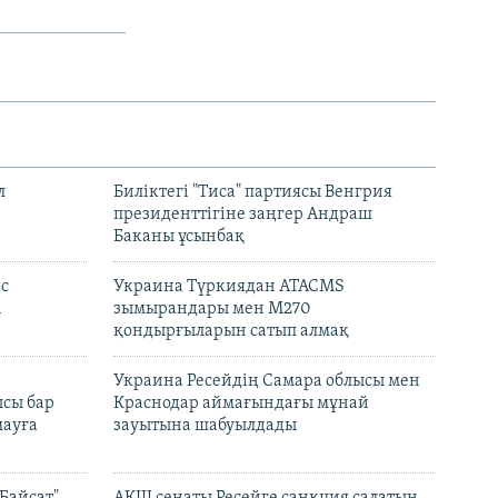
л
Биліктегі "Тиса" партиясы Венгрия
президенттігіне заңгер Андраш
Баканы ұсынбақ
с
Украина Түркиядан ATACMS
і
зымырандары мен M270
қондырғыларын сатып алмақ
н
Украина Ресейдің Самара облысы мен
сы бар
Краснодар аймағындағы мұнай
ауға
зауытына шабуылдады
Байсат"
АҚШ сенаты Ресейге санкция салатын