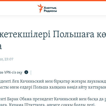
жетекшілері Польшаға кө
а
л, 23:07
VPN-сіз оқу
денті Лех Качиньский мен бірқатар жоғары лауазымд
ысты әлем елдері Польша халқына көңіл айту хаттары
ті Барак Обама президент Качиньский мен басқа да 
аға, Құрама Штаттарға, әлемге соққы болды деді.