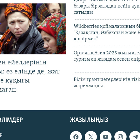
базары бір жылдан кейін ау
сатылды
Wildberries қоймаларының бі
"Қазақстан, Өзбекстан және 
көшірмек"
Орталық Азия 2025 жылы әл
туризм ең жылдам өскен өңі
ен әйелдерінің
: өз елінде де, жат
де құқығы
Білім грант иегерлерінің тізі
жарияланды
маған
БӨЛІМДЕР
ЖАЗЫЛЫҢЫЗ
р