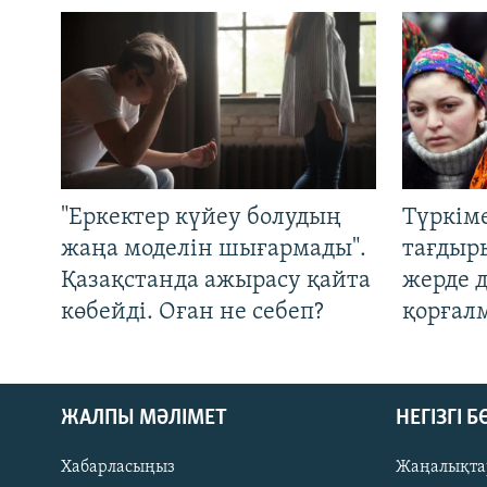
"Еркектер күйеу болудың
Түркім
жаңа моделін шығармады".
тағдыры
Қазақстанда ажырасу қайта
жерде 
көбейді. Оған не себеп?
қорғал
ЖАЛПЫ МӘЛІМЕТ
НЕГІЗГІ 
Хабарласыңыз
Жаңалықта