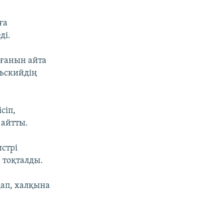
ға
ді.
лғанын айта
ньскийдің
сіп,
 айтты.
стрі
 тоқталды.
ап, халқына