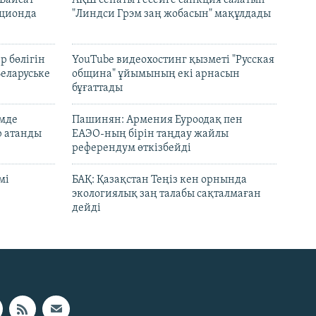
кционда
"Линдси Грэм заң жобасын" мақұлдады
р бөлігін
YouTube видеохостинг қызметі "Русская
Беларуське
община" ұйымының екі арнасын
бұғаттады
емде
Пашинян: Армения Еуроодақ пен
р атанды
ЕАЭО-ның бірін таңдау жайлы
референдум өткізбейді
мі
БАҚ: Қазақстан Теңіз кен орнында
экологиялық заң талабы сақталмаған
дейді