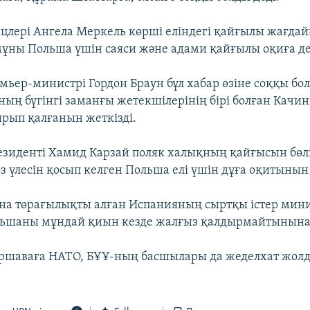
цлері Ангела Меркель көрші еліндегі қайғылы жағдай
мұны Польша үшін саяси және адами қайғылы оқиға де
мьер-министрі Гордон Браун бұл хабар өзіне соққы бо
ның бүгінгі заманғы жетекшілерінің бірі болған Качи
ырып қалғанын жеткізді.
езиденті Хамид Карзай поляк халықның қайғысын бөлі
өз үлесін қосып келген Польша елі үшін дұға оқитынын
на төрағылықты алған Испанияның сыртқы істер мини
льшаны мұндай қиын кезде жалғыз қалдырмайтынына
ршаваға НАТО, БҰҰ-ның басшылары да жеделхат жолд