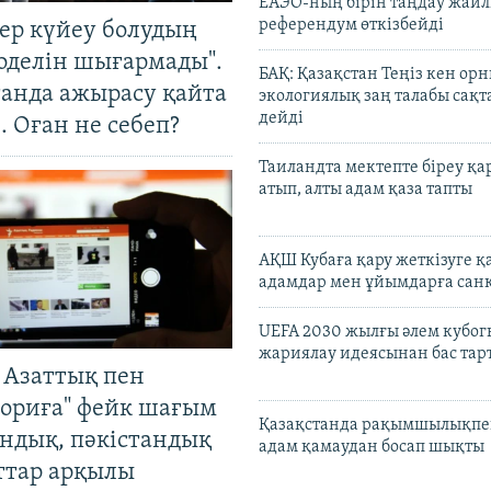
ЕАЭО-ның бірін таңдау жай
референдум өткізбейді
тер күйеу болудың
оделін шығармады".
БАҚ: Қазақстан Теңіз кен ор
танда ажырасу қайта
экологиялық заң талабы сақ
дейді
. Оған не себеп?
Таиландта мектепте біреу қа
атып, алты адам қаза тапты
АҚШ Кубаға қару жеткізуге қ
адамдар мен ұйымдарға сан
UEFA 2030 жылғы әлем кубог
жариялау идеясынан бас та
 Азаттық пен
ориға" фейк шағым
Қазақстанда рақымшылықпен
андық, пәкістандық
адам қамаудан босап шықты
ттар арқылы