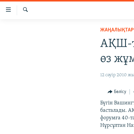
Accessibility
links
İздеу
Skip
ЖАҢАЛЫҚТАР
ЖАҢАЛЫҚТАР
to
САЯСАТ
main
АҚШ-т
content
AZATTYQTV
Skip
өз жұ
ҚАҢТАР ОҚИҒАСЫ
to
main
АДАМ ҚҰҚЫҚТАРЫ
12 сәуір 2010 жы
Navigation
ӘЛЕУМЕТ
Skip
to
ӘЛЕМ
Бөлісу
Search
АРНАЙЫ ЖОБАЛАР
Бүгін Вашинг
басталады. А
форумға 40-т
Нұрсұлтан На