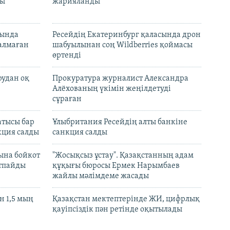
лы
жарияланды
нында
Ресейдің Екатеринбург қаласында дрон
талмаған
шабуылынан соң Wildberries қоймасы
өртенді
рудан оқ
Прокуратура журналист Александра
Алёхованың үкімін жеңілдетуді
сұраған
атысы бар
Ұлыбритания Ресейдің алты банкіне
кция салды
санкция салды
ына бойкот
"Жосықсыз ұстау". Қазақстанның адам
ртпайды
құқығы бюросы Ермек Нарымбаев
жайлы мәлімдеме жасады
 1,5 мың
Қазақстан мектептерінде ЖИ, цифрлық
қауіпсіздік пән ретінде оқытылады