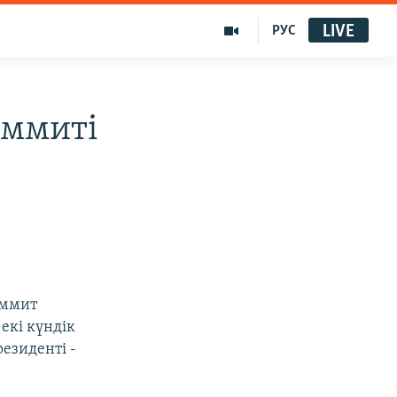
LIVE
РУС
аммиті
аммит
екі күндік
езиденті -