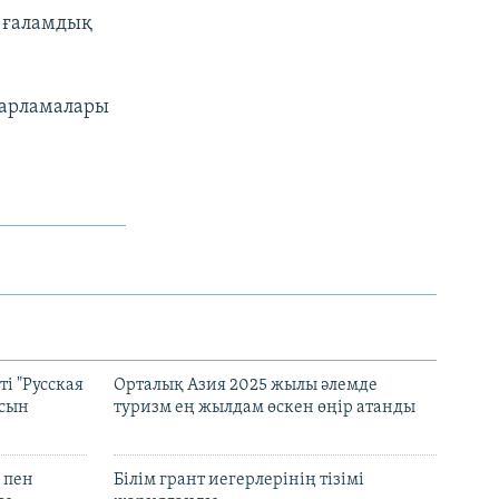
н ғаламдық
дарламалары
і "Русская
Орталық Азия 2025 жылы әлемде
асын
туризм ең жылдам өскен өңір атанды
 пен
Білім грант иегерлерінің тізімі