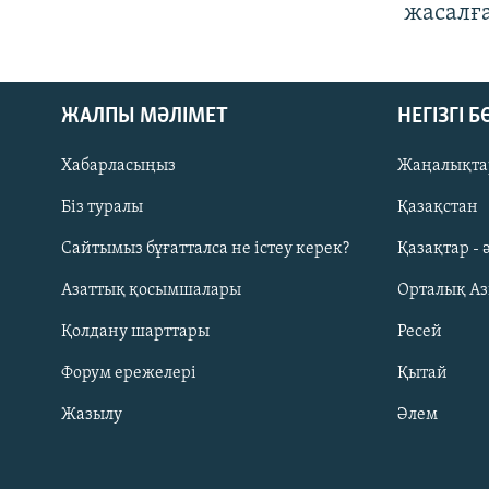
жасалғ
ЖАЛПЫ МӘЛІМЕТ
НЕГІЗГІ 
Хабарласыңыз
Жаңалықта
Біз туралы
Қазақстан
Русский
Сайтымыз бұғатталса не істеу керек?
Қазақтар - 
Азаттық қосымшалары
Орталық А
ЖАЗЫЛЫҢЫЗ
Қолдану шарттары
Ресей
Форум ережелері
Қытай
Жазылу
Әлем
Басқа тілдерде