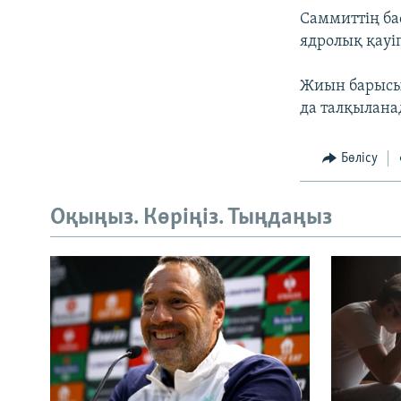
Саммиттің ба
ядролық қауіп
Жиын барысын
да талқыланад
Бөлісу
Оқыңыз. Көріңіз. Тыңдаңыз