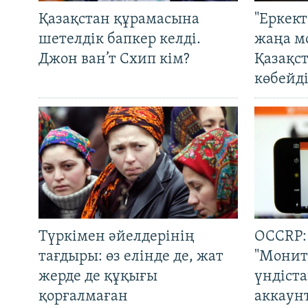
Қазақстан құрамасына
"Еркек
шетелдік бапкер келді.
жаңа м
Джон ван’т Схип кім?
Қазақс
көбейді
Түркімен әйелдерінің
OCCRP:
тағдыры: өз елінде де, жат
"Монит
жерде де құқығы
үндіст
қорғалмаған
аккаун