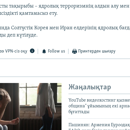
сты тақырыбы – ядролық терроризмнің алдын алу ме
сіздікті қамтамасыз ету.
да Солтүстік Корея мен Иран елдерінің ядролық бағ
ы деп күтілуде.
VPN-сіз оқу
Follow us
Принтерден шығару
Жаңалықтар
YouTube видеохостинг қызмет
община" ұйымының екі арн
бұғаттады
Пашинян: Армения Еуроодақ