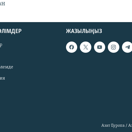
ан
БӨЛІМДЕР
ЖАЗЫЛЫҢЫЗ
р
әлемде
зия
Азат Еуропа / 