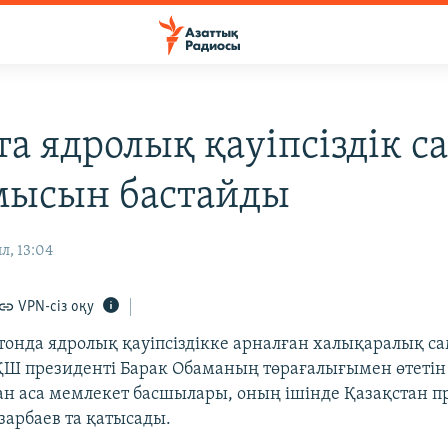
а ядролық қауіпсіздік с
мысын бастайды
л, 13:04
VPN-сіз оқу
тонда ядролық қауіпсіздікке арналған халықаралық с
ҚШ президенті Барак Обаманың төрағалығымен өтетін 
ан аса мемлекет басшылары, оның ішінде Қазақстан пр
зарбаев та қатысады.