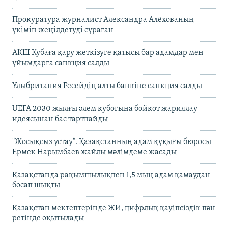
Прокуратура журналист Александра Алёхованың
үкімін жеңілдетуді сұраған
АҚШ Кубаға қару жеткізуге қатысы бар адамдар мен
ұйымдарға санкция салды
Ұлыбритания Ресейдің алты банкіне санкция салды
UEFA 2030 жылғы әлем кубогына бойкот жариялау
идеясынан бас тартпайды
"Жосықсыз ұстау". Қазақстанның адам құқығы бюросы
Ермек Нарымбаев жайлы мәлімдеме жасады
Қазақстанда рақымшылықпен 1,5 мың адам қамаудан
босап шықты
Қазақстан мектептерінде ЖИ, цифрлық қауіпсіздік пән
ретінде оқытылады