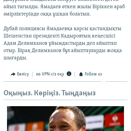
ЖАЗЫЛЫҢЫЗ
айып тағылды. Ямадаев өткен жылы Біріккен араб
әмірліктерінде оққа ұшқан болатын.
Дубай полициясы Ямадаевқа қарсы қастандықты
Басқа тілдерде
Шешенстан президенті Кадыровтың кеңесшісі
Адам Делимханов ұйымдастырды деп айыптап
отыр. Бірақ Делимханов бұл айыптауларды жоққа
шығарды.
Бөлісу
VPN-сіз оқу
Follow us
Оқыңыз. Көріңіз. Тыңдаңыз