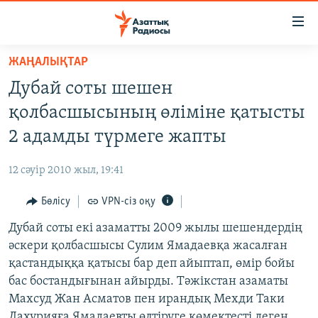
Accessibility
links
Skip
ЖАҢАЛЫҚТАР
to
ЖАҢАЛЫҚТАР
Дубай соты шешен
main
САЯСАТ
content
қолбасшысының өліміне қатысты
AZATTYQTV
Skip
2 адамды түрмеге жапты
to
ҚАҢТАР ОҚИҒАСЫ
main
12 сәуір 2010 жыл, 19:41
АДАМ ҚҰҚЫҚТАРЫ
Navigation
Skip
Бөлісу
VPN-сіз оқу
ӘЛЕУМЕТ
to
Дубай соты екі азаматты 2009 жылы шешендердің
ӘЛЕМ
Search
әскери қолбасшысы Сулим Ямадаевқа жасалған
АРНАЙЫ ЖОБАЛАР
қастандыққа қатысы бар деп айыптап, өмір бойы
бас бостандығынан айырды. Тәжікстан азаматы
Русский
Махсуд Жан Асматов пен ирандық Мехди Таки
Дахурияға Ямадаевты өлтіруге көмектесті деген