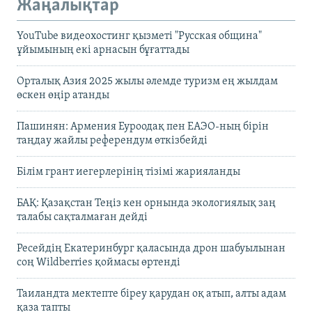
Жаңалықтар
YouTube видеохостинг қызметі "Русская община"
ұйымының екі арнасын бұғаттады
Орталық Азия 2025 жылы әлемде туризм ең жылдам
өскен өңір атанды
Пашинян: Армения Еуроодақ пен ЕАЭО-ның бірін
таңдау жайлы референдум өткізбейді
Білім грант иегерлерінің тізімі жарияланды
БАҚ: Қазақстан Теңіз кен орнында экологиялық заң
талабы сақталмаған дейді
Ресейдің Екатеринбург қаласында дрон шабуылынан
соң Wildberries қоймасы өртенді
Таиландта мектепте біреу қарудан оқ атып, алты адам
қаза тапты