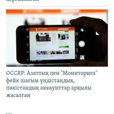
OCCRP: Азаттық пен "Мониториға"
фейк шағым үндістандық,
пәкістандық аккаунттар арқылы
жасалған