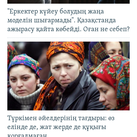
"Еркектер күйеу болудың жаңа
моделін шығармады". Қазақстанда
ажырасу қайта көбейді. Оған не себеп?
Түркімен әйелдерінің тағдыры: өз
елінде де, жат жерде де құқығы
қорғалмаған