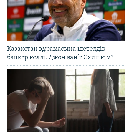
Қазақстан құрамасына шетелдік
бапкер келді. Джон ван’т Схип кім?