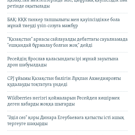
Қазақстан мектептерінде ЖИ, цифрлық қауіпсіздік пән
ретінде оқытылады
БАҚ: КҚК танкер тапшылығы мен қауіпсіздікке бола
мұнай тиеуді үзіп-созуға мәжбүр
"Қазақстан" арнасы сайлауалды дебаттағы сауалнамада
"ешқандай бұрмалау болған жоқ" дейді
Ресейдің Ярослав қаласындағы ірі мұнай зауытына
дрон шабуылдады
CPJ ұйымы Қазақстан билігін Лұқпан Ахмедияровты
қудалауды тоқтатуға үндеді
Wildberries негізгі қоймаларын Ресейден көшірмек
деген хабарды жоққа шығарды
"Әділ сөз" қоры Динара Егеубаеваға қатысты істі ашық
тергеуге шақырды