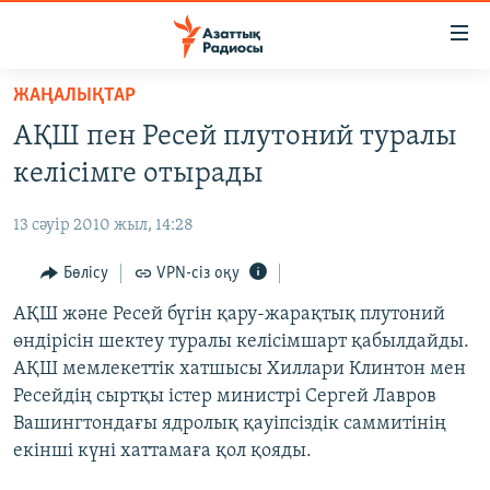
Accessibility
links
Skip
ЖАҢАЛЫҚТАР
to
ЖАҢАЛЫҚТАР
АҚШ пен Ресей плутоний туралы
main
САЯСАТ
content
келісімге отырады
AZATTYQTV
Skip
to
13 сәуір 2010 жыл, 14:28
ҚАҢТАР ОҚИҒАСЫ
main
АДАМ ҚҰҚЫҚТАРЫ
Бөлісу
VPN-сіз оқу
Navigation
Skip
ӘЛЕУМЕТ
АҚШ және Ресей бүгін қару-жарақтық плутоний
to
өндірісін шектеу туралы келісімшарт қабылдайды.
ӘЛЕМ
Search
АҚШ мемлекеттік хатшысы Хиллари Клинтон мен
АРНАЙЫ ЖОБАЛАР
Ресейдің сыртқы істер министрі Сергей Лавров
Вашингтондағы ядролық қауіпсіздік саммитінің
Русский
екінші күні хаттамаға қол қояды.