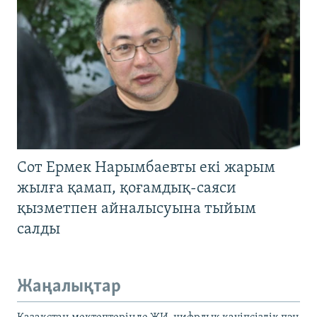
Сот Ермек Нарымбаевты екі жарым
жылға қамап, қоғамдық-саяси
қызметпен айналысуына тыйым
салды
Жаңалықтар