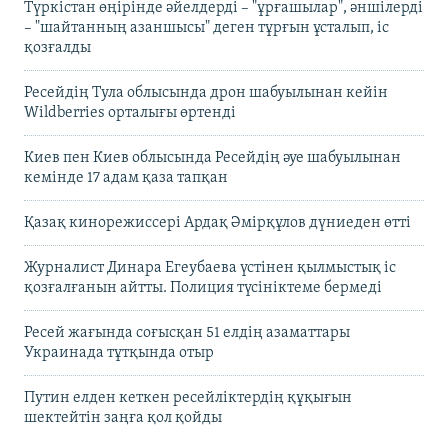
Түркістан өңірінде әйелдерді – "ұрғашылар", әншілерді
– "шайтанның азаншысы" деген тұрғын ұсталып, іс
қозғалды
Ресейдің Тула облысында дрон шабуылынан кейін
Wildberries орталығы өртенді
Киев пен Киев облысында Ресейдің әуе шабуылынан
кемінде 17 адам қаза тапқан
Қазақ кинорежиссері Ардақ Әмірқұлов дүниеден өтті
Журналист Динара Егеубаева үстінен қылмыстық іс
қозғалғанын айтты. Полиция түсініктеме бермеді
Ресей жағында соғысқан 51 елдің азаматтары
Украинада тұтқында отыр
Путин елден кеткен ресейліктердің құқығын
шектейтін заңға қол қойды