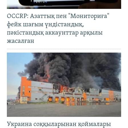
OCCRP: Азаттық пен "Мониториға"
фейк шағым үндістандық,
пәкістандық аккаунттар арқылы
жасалған
Украина соққыларынан қоймалары