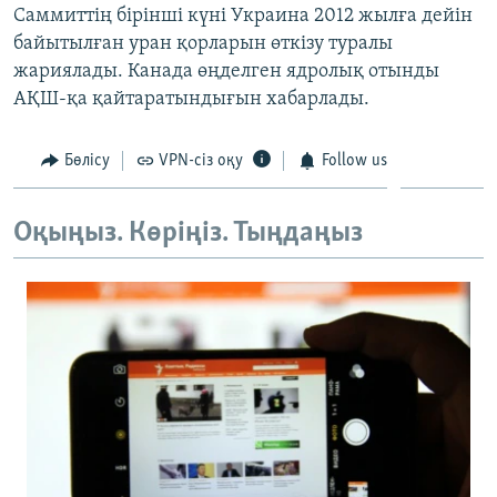
Саммиттің бірінші күні Украина 2012 жылға дейін
ЖАЗЫЛЫҢЫЗ
байытылған уран қорларын өткізу туралы
жариялады. Канада өңделген ядролық отынды
АҚШ-қа қайтаратындығын хабарлады.
Басқа тілдерде
Бөлісу
VPN-сіз оқу
Follow us
Оқыңыз. Көріңіз. Тыңдаңыз