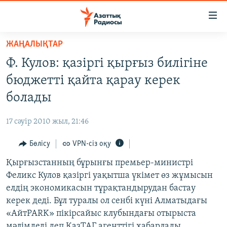
Accessibility
links
Skip
ЖАҢАЛЫҚТАР
to
ЖАҢАЛЫҚТАР
Ф. Кулов: қазіргі қырғыз билігіне
main
САЯСАТ
content
бюджетті қайта қарау керек
AZATTYQTV
Skip
болады
to
ҚАҢТАР ОҚИҒАСЫ
main
17 сәуір 2010 жыл, 21:46
АДАМ ҚҰҚЫҚТАРЫ
Navigation
Skip
Бөлісу
VPN-сіз оқу
ӘЛЕУМЕТ
to
Қырғызстанның бұрынғы премьер-министрі
ӘЛЕМ
Search
Феликс Кулов қазіргі уақытша үкімет өз жұмысын
АРНАЙЫ ЖОБАЛАР
елдің экономикасын тұрақтандырудан бастау
керек деді. Бұл туралы ол сенбі күні Алматыдағы
Русский
«АйтPARK» пікірсайыс клубындағы отырыста
мәлімдеді деп ҚазТАГ агенттігі хабарлады.