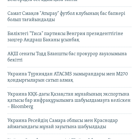
Самат Смақов "Атырау" футбол клубының бас бапкері
болып тағайындалды
Биліктегі "Тиса" партиясы Венгрия президенттігіне
заңгер Андраш Баканы ұсынбақ
АҚШ сенаты Тодд Бланшты бас прокурор лауазымына
бекітті
Украина Түркиядан ATACMS зымырандары мен M270
қондырғыларын сатып алмақ
Украина КҚК-дағы Қазақстан мұнайының экспортына
қатысы бар инфрақұрылымға шабуылдамауға келіскен
– Bloomberg
Украина Ресейдің Самара облысы мен Краснодар
аймағындағы мұнай зауытына шабуылдады