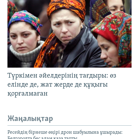
Түркімен әйелдерінің тағдыры: өз
елінде де, жат жерде де құқығы
қорғалмаған
Жаңалықтар
Ресейдің бірнеше өңірі дрон шабуылына ұшырады:
Белгородта бес адам қаза тапты