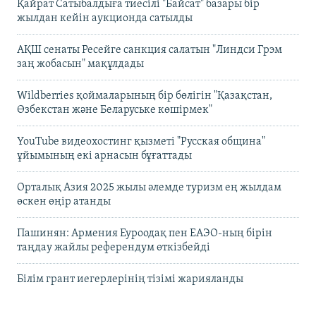
Қайрат Сатыбалдыға тиесілі "Байсат" базары бір
жылдан кейін аукционда сатылды
АҚШ сенаты Ресейге санкция салатын "Линдси Грэм
заң жобасын" мақұлдады
Wildberries қоймаларының бір бөлігін "Қазақстан,
Өзбекстан және Беларуське көшірмек"
YouTube видеохостинг қызметі "Русская община"
ұйымының екі арнасын бұғаттады
Орталық Азия 2025 жылы әлемде туризм ең жылдам
өскен өңір атанды
Пашинян: Армения Еуроодақ пен ЕАЭО-ның бірін
таңдау жайлы референдум өткізбейді
Білім грант иегерлерінің тізімі жарияланды