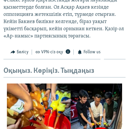
Феликс Кулов Қырғызстанда жоғары лауазымды
қызметтерде болған. Ол Асқар Ақаев кезінде
оппозицияға жетекшілік етіп, түрмеде отырған.
Кейін Бакиев билікке келгенде, біраз уақыт
үкіметті басқарып, кейін орнынан кеткен. Қазір ол
«Ар-намыс» партиясының төрағасы.
Бөлісу
VPN-сіз оқу
Follow us
Оқыңыз. Көріңіз. Тыңдаңыз