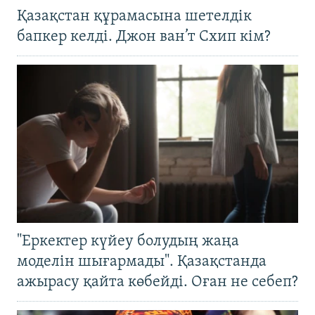
Қазақстан құрамасына шетелдік
бапкер келді. Джон ван’т Схип кім?
"Еркектер күйеу болудың жаңа
моделін шығармады". Қазақстанда
ажырасу қайта көбейді. Оған не себеп?