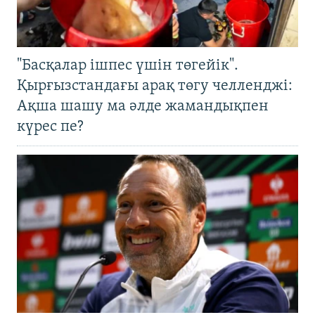
"Басқалар ішпес үшін төгейік".
Қырғызстандағы арақ төгу челленджі:
Ақша шашу ма әлде жамандықпен
күрес пе?