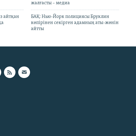
жалғасты – медиа
өз айтқан
БАҚ: Нью-Йорк полициясы Бруклин
қа
көпірінен секірген адамның аты-жөнін
айтты