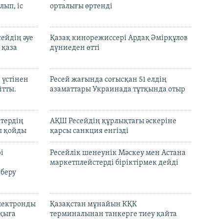
лып, іс
орталығы өртенді
ейдің әуе
Қазақ кинорежиссері Ардақ Әмірқұлов
 қаза
дүниеден өтті
 үстінен
Ресей жағында соғысқан 51 елдің
йтты.
азаматтары Украинада тұтқында отыр
ктердің
АҚШ Ресейдің құрлықтағы әскеріне
л қойды
қарсы санкция енгізді
і
Ресейлік шенеунік Мәскеу мен Астана
маркетплейстерді біріктірмек дейді
 беру
электронды
Қазақстан мұнайын КҚК
лқыға
терминалынан танкерге тиеу қайта