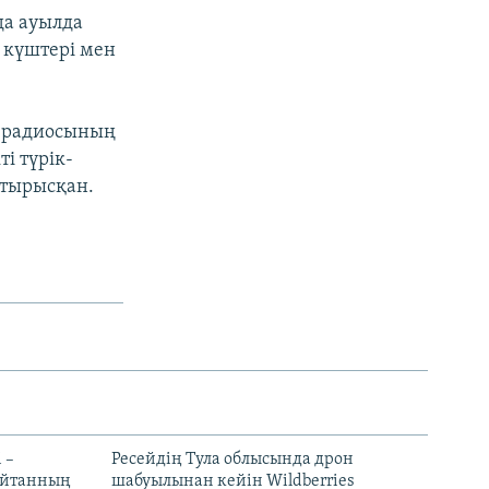
да ауылда
 күштері мен
қ радиосының
і түрік-
 тырысқан.
 –
Ресейдің Тула облысында дрон
шайтанның
шабуылынан кейін Wildberries