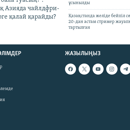
бала туасың?":
ұсынылды
қ Азияда чайлдфри-
рге қалай қарайды?
Қазақстанда желіде бейпіл с
20-дан астам стример жауап
тартылған
БӨЛІМДЕР
ЖАЗЫЛЫҢЫЗ
р
әлемде
зия