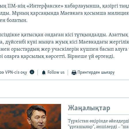
ң ІІМ-нің «Интерфакске» хабарлауынша, қазіргі таң
ылды. Мұның қарсаңында Маевкаға қосымша милиция
ген болатын.
псіздікке қатысқан ондаған кісі тұтқындалды. Азатты
, дүйсенбі күні мыңға жуық кісі Маевкадағы жергілікт
 мен орыстардың жер учаскілерін күшпен басып алуға
 оларға қарсылық көрсетті. Бірнеше үй өртенді.
VPN-сіз оқу
Follow us
Принтерден шығару
Жаңалықтар
Түркістан өңірінде әйелдерді
"ұрғашылар", әншілерді – "