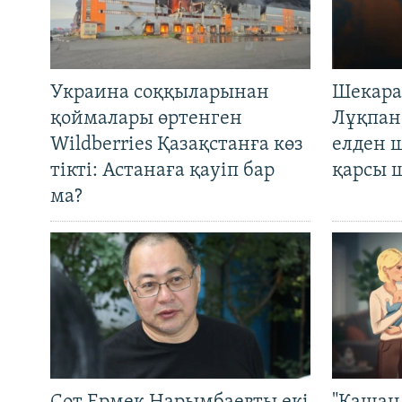
Украина соққыларынан
Шекара
қоймалары өртенген
Лұқпан
Wildberries Қазақстанға көз
елден 
тікті: Астанаға қауіп бар
қарсы 
ма?