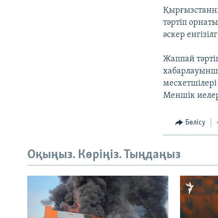
Қырғызстанны
тәртіп орнат
әскер енгізіл
Жаппай тәрті
хабарлауынша
месхетшілері
Меншік иелері
Бөлісу
Оқыңыз. Көріңіз. Тыңдаңыз