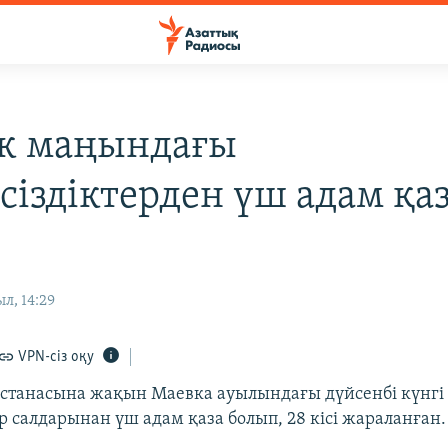
к маңындағы
сіздіктерден үш адам қа
л, 14:29
VPN-сіз оқу
станасына жақын Маевка ауылындағы дүйсенбі күнгі
ер салдарынан үш адам қаза болып, 28 кісі жараланған.