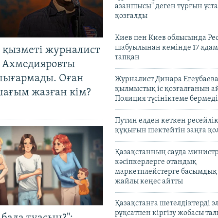
азаншысы" деген тұрғын ұста
қозғалды
Киев пен Киев облысында Рес
шабуылынан кемінде 17 адам
 қызметі журналист
тапқан
 Ахмедияровты
шығармады. Оған
Журналист Динара Егеубаева
қылмыстық іс қозғалғанын а
шағым жазған кім?
Полиция түсініктеме бермеді
Путин елден кеткен ресейлі
құқығын шектейтін заңға қо
Қазақстанның сауда министр
кәсіпкерлерге отандық
маркетплейстерге басымдық
жайлы кеңес айтты
Қазақстанға шетелдіктерді 
рұқсатпен кіргізу жобасы та