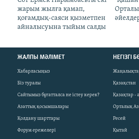
Сот Ермек Нарымбаевты екі
"Қашан 
жарым жылға қамап,
Орталы
қоғамдық-саяси қызметпен
әйелде
айналысуына тыйым салды
ЖАЛПЫ МӘЛІМЕТ
НЕГІЗГІ 
Хабарласыңыз
Жаңалықта
Біз туралы
Қазақстан
Русский
Сайтымыз бұғатталса не істеу керек?
Қазақтар - 
Азаттық қосымшалары
Орталық А
ЖАЗЫЛЫҢЫЗ
Қолдану шарттары
Ресей
Форум ережелері
Қытай