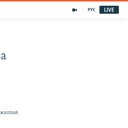
LIVE
РУС
за
 жаппай