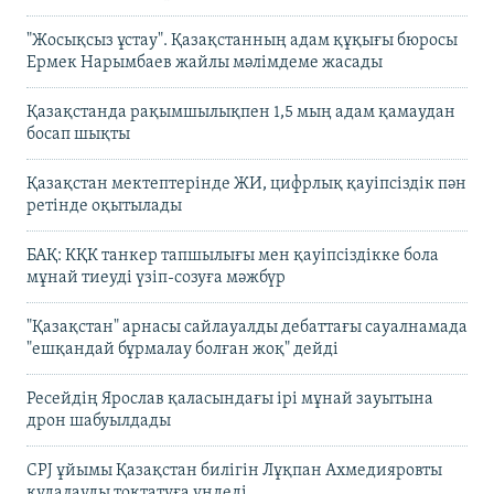
"Жосықсыз ұстау". Қазақстанның адам құқығы бюросы
Ермек Нарымбаев жайлы мәлімдеме жасады
Қазақстанда рақымшылықпен 1,5 мың адам қамаудан
босап шықты
Қазақстан мектептерінде ЖИ, цифрлық қауіпсіздік пән
ретінде оқытылады
БАҚ: КҚК танкер тапшылығы мен қауіпсіздікке бола
мұнай тиеуді үзіп-созуға мәжбүр
"Қазақстан" арнасы сайлауалды дебаттағы сауалнамада
"ешқандай бұрмалау болған жоқ" дейді
Ресейдің Ярослав қаласындағы ірі мұнай зауытына
дрон шабуылдады
CPJ ұйымы Қазақстан билігін Лұқпан Ахмедияровты
қудалауды тоқтатуға үндеді