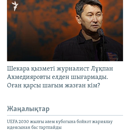
Шекара қызметі журналист Лұқпан
Ахмедияровты елден шығармады.
Оған қарсы шағым жазған кім?
Жаңалықтар
UEFA 2030 жылғы әлем кубогына бойкот жариялау
идеясынан бас тартпайды