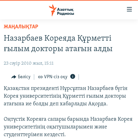
Accessibility
links
Skip
ЖАҢАЛЫҚТАР
to
ЖАҢАЛЫҚТАР
Назарбаев Кореяда Құрметті
main
САЯСАТ
content
ғылым докторы атағын алды
AZATTYQTV
Skip
to
23 сәуір 2010 жыл, 15:11
ҚАҢТАР ОҚИҒАСЫ
main
АДАМ ҚҰҚЫҚТАРЫ
Бөлісу
VPN-сіз оқу
Navigation
Skip
ӘЛЕУМЕТ
Қазақстан президенті Нұрсұлтан Назарбаев бүгін
to
Корея университетінің Құрметті ғылым докторы
ӘЛЕМ
Search
атағына ие болды деп хабарлады Ақорда.
АРНАЙЫ ЖОБАЛАР
Оңтүстік Кореяға сапары барында Назарбаев Корея
Русский
университетінің оқытушыларымен және
студенттерімен кездесті.