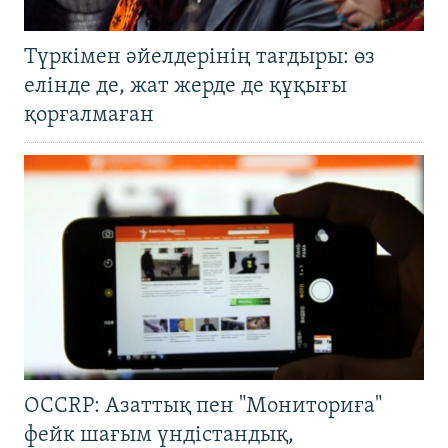
Түркімен әйелдерінің тағдыры: өз
елінде де, жат жерде де құқығы
қорғалмаған
OCCRP: Азаттық пен "Мониториға"
фейк шағым үндістандық,