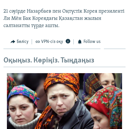
ЖАЗЫЛЫҢЫЗ
21 сәуірде Назарбаев пен Оңтүстік Корея презиленті
Ли Мён Бак Кореядағы Қазақстан жылын
салтанатты түрде ашты.
Басқа тілдерде
Бөлісу
VPN-сіз оқу
Follow us
Оқыңыз. Көріңіз. Тыңдаңыз