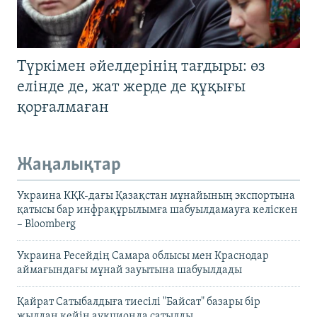
Түркімен әйелдерінің тағдыры: өз
елінде де, жат жерде де құқығы
қорғалмаған
Жаңалықтар
Украина КҚК-дағы Қазақстан мұнайының экспортына
қатысы бар инфрақұрылымға шабуылдамауға келіскен
– Bloomberg
Украина Ресейдің Самара облысы мен Краснодар
аймағындағы мұнай зауытына шабуылдады
Қайрат Сатыбалдыға тиесілі "Байсат" базары бір
жылдан кейін аукционда сатылды