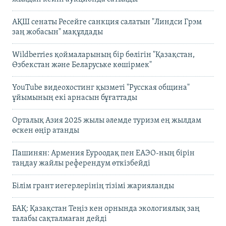
АҚШ сенаты Ресейге санкция салатын "Линдси Грэм
заң жобасын" мақұлдады
Wildberries қоймаларының бір бөлігін "Қазақстан,
Өзбекстан және Беларуське көшірмек"
YouTube видеохостинг қызметі "Русская община"
ұйымының екі арнасын бұғаттады
Орталық Азия 2025 жылы әлемде туризм ең жылдам
өскен өңір атанды
Пашинян: Армения Еуроодақ пен ЕАЭО-ның бірін
таңдау жайлы референдум өткізбейді
Білім грант иегерлерінің тізімі жарияланды
БАҚ: Қазақстан Теңіз кен орнында экологиялық заң
талабы сақталмаған дейді