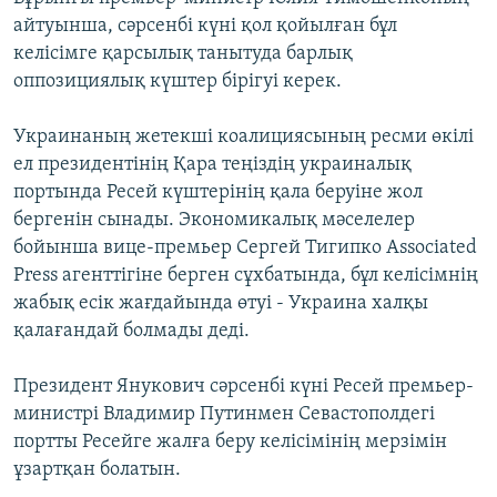
ЖАЗЫЛЫҢЫЗ
айтуынша, сәрсенбі күні қол қойылған бұл
келісімге қарсылық танытуда барлық
оппозициялық күштер бірігуі керек.
Басқа тілдерде
Украинаның жетекші коалициясының ресми өкілі
ел президентінің Қара теңіздің украиналық
портында Ресей күштерінің қала беруіне жол
бергенін сынады. Экономикалық мәселелер
бойынша вице-премьер Сергей Тигипко Associated
Press агенттігіне берген сұхбатында, бұл келісімнің
жабық есік жағдайында өтуі - Украина халқы
қалағандай болмады деді.
Президент Янукович сәрсенбі күні Ресей премьер-
министрі Владимир Путинмен Севастополдегі
портты Ресейге жалға беру келісімінің мерзімін
ұзартқан болатын.