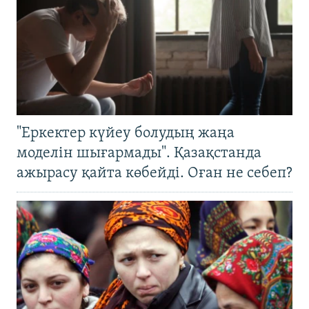
"Еркектер күйеу болудың жаңа
моделін шығармады". Қазақстанда
ажырасу қайта көбейді. Оған не себеп?