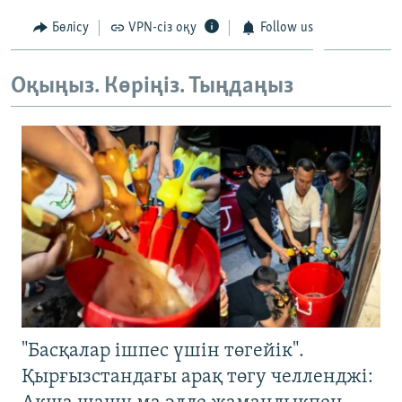
Бөлісу
VPN-сіз оқу
Follow us
Оқыңыз. Көріңіз. Тыңдаңыз
"Басқалар ішпес үшін төгейік".
Қырғызстандағы арақ төгу челленджі: