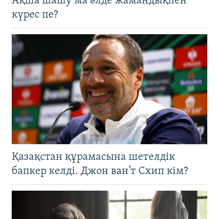
Ақша шашу ма әлде жамандықпен
күрес пе?
Қазақстан құрамасына шетелдік
бапкер келді. Джон ван’т Схип кім?