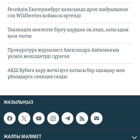
Ресейдің Екатеринбург қаласында дрон шабуылынан
соң Wildberries қоймасы өртенді
Таиландта мектепте біреу қарудан оқ атып, алты адам
қаза тапты
Прокуратура журналист Александра Алёхованың
үкімін жеңілдетуді сұраған
АҚШ Кубаға қару жеткізуге қатысы бар адамдар мен
ұйымдарға санкция салды
ЖАЗЫЛЫҢЫЗ
ЖАЛПЫ МӘЛІМЕТ