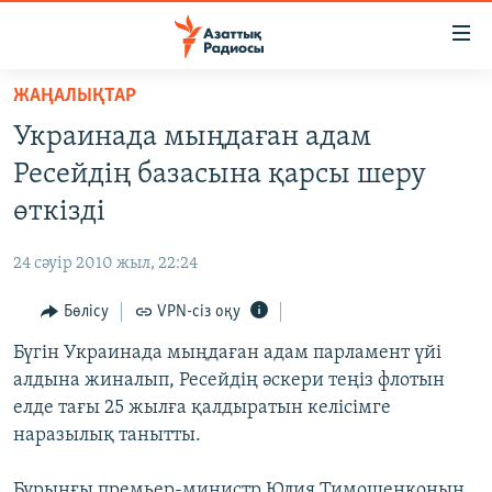
Accessibility
links
Skip
ЖАҢАЛЫҚТАР
to
ЖАҢАЛЫҚТАР
Украинада мыңдаған адам
main
САЯСАТ
content
Ресейдің базасына қарсы шеру
AZATTYQTV
Skip
өткізді
to
ҚАҢТАР ОҚИҒАСЫ
main
24 сәуір 2010 жыл, 22:24
АДАМ ҚҰҚЫҚТАРЫ
Navigation
Skip
Бөлісу
VPN-сіз оқу
ӘЛЕУМЕТ
to
Бүгін Украинада мыңдаған адам парламент үйі
ӘЛЕМ
Search
алдына жиналып, Ресейдің әскери теңіз флотын
АРНАЙЫ ЖОБАЛАР
елде тағы 25 жылға қалдыратын келісімге
наразылық танытты.
Русский
Бұрынғы премьер-министр Юлия Тимошенконың