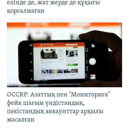
елінде де, жат жерде де құқығы
қорғалмаған
OCCRP: Азаттық пен "Мониториға"
фейк шағым үндістандық,
пәкістандық аккаунттар арқылы
жасалған