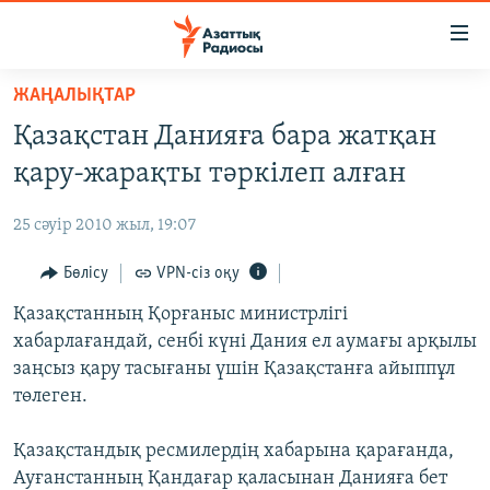
Accessibility
links
Skip
ЖАҢАЛЫҚТАР
to
ЖАҢАЛЫҚТАР
Қазақстан Данияға бара жатқан
main
САЯСАТ
content
қару-жарақты тәркілеп алған
AZATTYQTV
Skip
to
25 сәуір 2010 жыл, 19:07
ҚАҢТАР ОҚИҒАСЫ
main
АДАМ ҚҰҚЫҚТАРЫ
Бөлісу
VPN-сіз оқу
Navigation
Skip
ӘЛЕУМЕТ
Қазақстанның Қорғаныс министрлігі
to
хабарлағандай, сенбі күні Дания ел аумағы арқылы
ӘЛЕМ
Search
заңсыз қару тасығаны үшін Қазақстанға айыппұл
АРНАЙЫ ЖОБАЛАР
төлеген.
Русский
Қазақстандық ресмилердің хабарына қарағанда,
Ауғанстанның Қандағар қаласынан Данияға бет