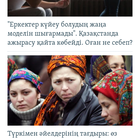
"Еркектер күйеу болудың жаңа
моделін шығармады". Қазақстанда
ажырасу қайта көбейді. Оған не себеп?
Түркімен әйелдерінің тағдыры: өз