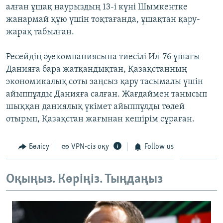
алған ұшақ наурыздың 13-і күні Шымкентке
ЖАЗЫЛЫҢЫЗ
жанармай құю үшін тоқтағанда, ұшақтан қару-
жарақ табылған.
Басқа тілдерде
Ресейдің әуекомпаниясына тиесілі Ил-76 ұшағы
Данияға бара жатқандықтан, Қазақстанның
экономикалық соты заңсыз қару тасымалы үшін
айыппұлды Данияға салған. Жағдаймен танысып
шыққан даниялық үкімет айыппұлды төлей
отырып, Қазақстан жағынан кешірім сұраған.
Бөлісу
VPN-сіз оқу
Follow us
Оқыңыз. Көріңіз. Тыңдаңыз