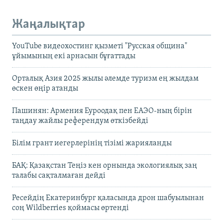
Жаңалықтар
YouTube видеохостинг қызметі "Русская община"
ұйымының екі арнасын бұғаттады
Орталық Азия 2025 жылы әлемде туризм ең жылдам
өскен өңір атанды
Пашинян: Армения Еуроодақ пен ЕАЭО-ның бірін
таңдау жайлы референдум өткізбейді
Білім грант иегерлерінің тізімі жарияланды
БАҚ: Қазақстан Теңіз кен орнында экологиялық заң
талабы сақталмаған дейді
Ресейдің Екатеринбург қаласында дрон шабуылынан
соң Wildberries қоймасы өртенді