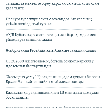
Таиландта мектепте біреу қарудан оқ атып, алты адам
қаза тапты
Прокуратура журналист Александра Алёхованың
үкімін жеңілдетуді сұраған
АҚШ Кубаға қару жеткізуге қатысы бар адамдар мен
ұйымдарға санкция салды
Ұлыбритания Ресейдің алты банкіне санкция салды
UEFA 2030 жылғы әлем кубогына бойкот жариялау
идеясынан бас тартпайды
"Жосықсыз ұстау". Қазақстанның адам құқығы бюросы
Ермек Нарымбаев жайлы мәлімдеме жасады
Қазақстанда рақымшылықпен 1,5 мың адам қамаудан
босап шықты