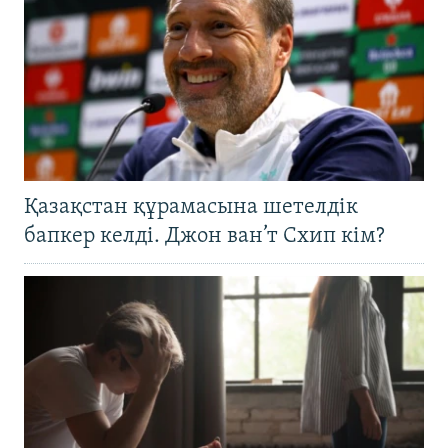
Қазақстан құрамасына шетелдік
бапкер келді. Джон ван’т Схип кім?